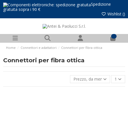
Spedizione
gratuita sopra i 90 €
Wishlist (
)
0
Home
Connettori e adattatori
Connettori per fibra ottica
Connettori per fibra ottica
Prezzo, da meno caro a più 
1