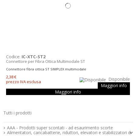
Codice:
IC-XTC-ST2
Connettore per Fibra Ottica Multimodale ST
Connettore fibra ottica ST SIMPLEX multimodale
2,38 €
Disponibile
prezzo IVA esclusa
Maggiori info
Maggiori info
Tutti i prodotti
Strumenti e componenti per l’elettronica
AAA - Prodotti super scontati - ad esaurimento scorte
Alimentatori, caricabatterie, riduttori, elevatori e stabilizzatori di