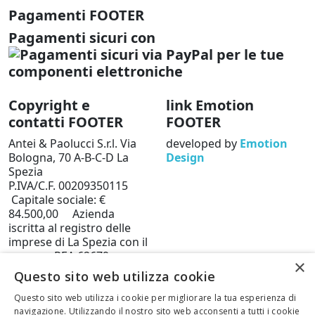
Pagamenti FOOTER
Pagamenti sicuri con
Copyright e
link Emotion
contatti FOOTER
FOOTER
Antei & Paolucci S.r.l. Via
developed by
Emotion
Bologna, 70 A-B-C-D La
Design
Spezia
P.IVA/C.F. 00209350115
Capitale sociale: €
84.500,00 Azienda
iscritta al registro delle
imprese di La Spezia con il
numero REA 62679
×
Privacy policy
Cookie
Questo sito web utilizza cookie
Policy
Questo sito web utilizza i cookie per migliorare la tua esperienza di
Telefono: 0187 502359
navigazione. Utilizzando il nostro sito web acconsenti a tutti i cookie