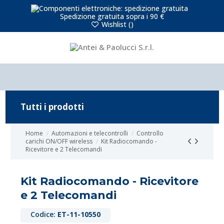
Spedizione gratuita sopra i 90 €
Wishlist (
)
Tutti i prodotti
Home
Automazioni e telecontrolli
Controllo
carichi ON/OFF wireless
Kit Radiocomando -
Ricevitore e 2 Telecomandi
Kit Radiocomando - Ricevitore
e 2 Telecomandi
Codice:
ET-11-10550