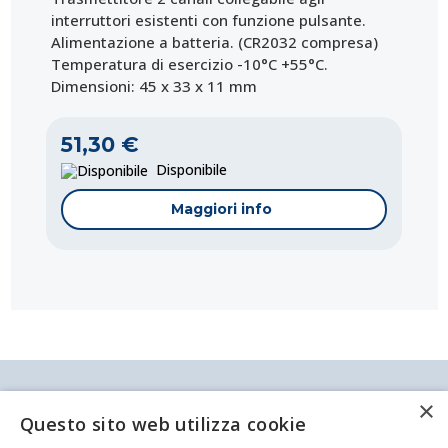
interruttori esistenti con funzione pulsante.
Alimentazione a batteria.
(CR2032 compresa)
Temperatura di esercizio -10°C +55°C.
Dimensioni: 45 x 33 x 11 mm
51,30 €
Disponibile
Maggiori info
Antei & Paolucci S.r.l. Via Bologna, 70 A-B-C-D La
×
Spezia
Questo sito web utilizza cookie
P.IVA/C.F. 00209350115 Capitale sociale: €
84.500,00 Azienda iscritta al registro delle imprese