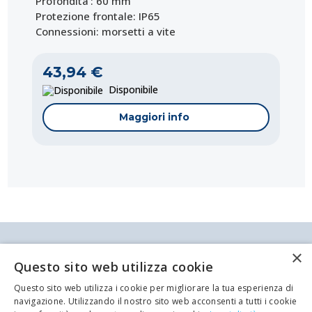
Profondita': 60 mm
Protezione frontale: IP65
Connessioni: morsetti a vite
43,94 €
Disponibile
Maggiori info
Antei & Paolucci S.r.l. Via Bologna, 70 A-B-C-D La
×
Spezia
Questo sito web utilizza cookie
P.IVA/C.F. 00209350115 Capitale sociale: €
84.500,00 Azienda iscritta al registro delle imprese
Questo sito web utilizza i cookie per migliorare la tua esperienza di
di La Spezia con il numero REA 62679
Codice:
Codice:
Codice:
Codice:
Codice:
Codice:
MK-493933668
AA-RE-RZ023
TT-PMTEMP
EW-M300JKP230
TT-TERMOMETPC
TT-PMTEMP2
navigazione. Utilizzando il nostro sito web acconsenti a tutti i cookie
Privacy policy
Cookie Policy