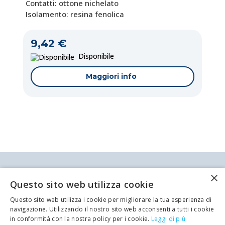
Contatti: ottone nichelato
Isolamento: resina fenolica
9,42 €
Disponibile
Maggiori info
Antei & Paolucci S.r.l. Via Bologna, 70 A-B-C-D La
×
Spezia
Questo sito web utilizza cookie
P.IVA/C.F. 00209350115 Capitale sociale: €
84.500,00 Azienda iscritta al registro delle imprese
Questo sito web utilizza i cookie per migliorare la tua esperienza di
di La Spezia con il numero REA 62679
Codice:
Codice:
Codice:
Codice:
Codice:
Codice:
Codice:
ET-4-4830
ET-4-4791
ET-4-4832
ET-4-4838
ET-4-4836
ET-4-4843
ET-4-4835
navigazione. Utilizzando il nostro sito web acconsenti a tutti i cookie
Privacy policy
Cookie Policy
in conformità con la nostra policy per i cookie.
Leggi di più