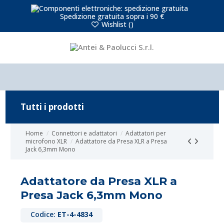
Spedizione gratuita sopra i 90 €
Wishlist (
)
Tutti i prodotti
Home
Connettori e adattatori
Adattatori per
microfono XLR
Adattatore da Presa XLR a Presa
Jack 6,3mm Mono
Adattatore da Presa XLR a
Presa Jack 6,3mm Mono
Codice:
ET-4-4834