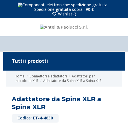
Spedizione gratuita sopra i 90 €
Wishlist (
)
Tutti i prodotti
Home
Connettori e adattatori
Adattatori per
microfono XLR
Adattatore da Spina XLR a Spina XLR
Adattatore da Spina XLR a
Spina XLR
Codice:
ET-4-4830