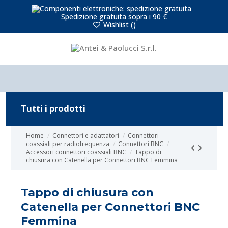
Spedizione gratuita sopra i 90 €
Wishlist (
)
Tutti i prodotti
Home
Connettori e adattatori
Connettori
coassiali per radiofrequenza
Connettori BNC
Accessori connettori coassiali BNC
Tappo di
chiusura con Catenella per Connettori BNC Femmina
Tappo di chiusura con
Catenella per Connettori BNC
Femmina