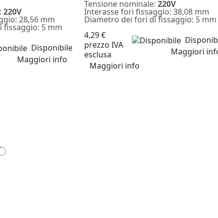
Tensione nominale:
220V
:
220V
Interasse fori fissaggio: 38,08 mm
aggio: 28,56 mm
Diametro dei fori di fissaggio: 5 mm
i fissaggio: 5 mm
4,29 €
Disponib
prezzo IVA
Disponibile
Maggiori inf
esclusa
Maggiori info
Maggiori info