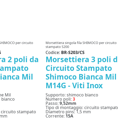
 SHIMOCO per circuito
Morsettiera singola fila SHIMOCO per circuito
stampato S200
S
Codice:
BR-S203/CS
a 2 poli da
Morsettiera 3 poli 
Stampato
Circuito Stampato
ianca Mil
Shimoco Bianca Mil
M14G - Viti Inox
me Mil
Supporto: shimoco bianco
 bianco
Numero poli:
3
Passo:
9,52mm
Tipo di montaggio: circuito stampat
 circuito stampato
Diametro pins: 1,5 mm
5 mm
Corrente:
15A