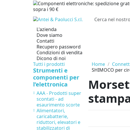
sopra i 90 €
L'azienda
Dove siamo
Contatti
Recupero password
Condizioni di vendita
Dicono di noi
Tutti i prodotti
Home
Connetto
Strumenti e
SHIMOCO per cir
componenti per
Morsett
l’elettronica
AAA - Prodotti super
stampa
scontati - ad
esaurimento scorte
Alimentatori,
caricabatterie,
riduttori, elevatori e
stabilizzatori di