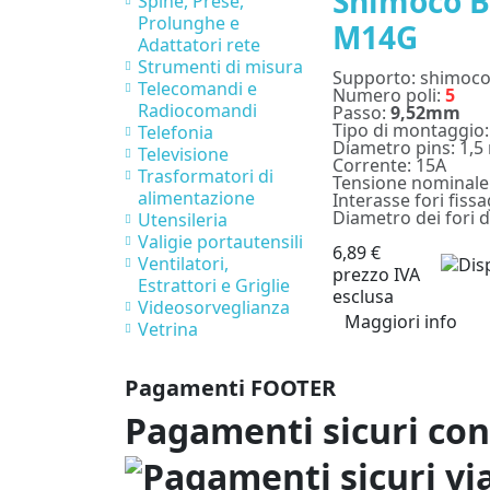
Shimoco B
Spine, Prese,
Prolunghe e
M14G
Adattatori rete
Strumenti di misura
Supporto: shimoco
Telecomandi e
Numero poli:
5
Radiocomandi
Passo:
9,52mm
Tipo di montaggio:
Telefonia
Diametro pins: 1,
Televisione
Corrente: 15A
Trasformatori di
Tensione nominale
alimentazione
Interasse fori fiss
Diametro dei fori d
Utensileria
Valigie portautensili
6,89 €
Ventilatori,
prezzo IVA
Estrattori e Griglie
esclusa
Videosorveglianza
Maggiori info
Vetrina
Pagamenti FOOTER
Pagamenti sicuri co