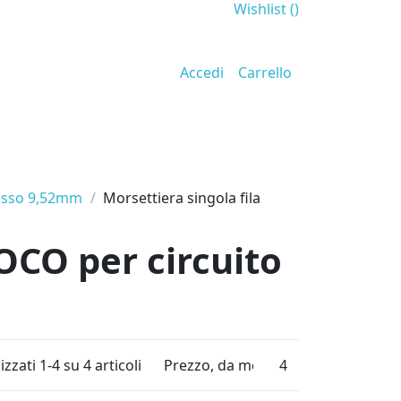
Wishlist (
)
Accedi
Carrello
passo 9,52mm
Morsettiera singola fila
OCO per circuito
izzati 1-4 su 4 articoli
Prezzo, da meno caro a più caro
4