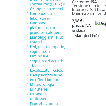
Corrente:
15A
continuita' (U.P.S.) e
Tensione nominale
Gruppi elettrogeni
Interasse fori fiss
Diametro dei fori d
Lampade da
laboratorio
2,98 €
Lampade,
prezzo IVA
plafoniere, torce e
esclusa
proiettori alogeni
Maggiori info
Lampeggianti e luci
rotanti.
Led, microlampade,
segnalatori
luminosi e
segnalatori acustici
- buzzer
Localizzatori G.P.S.
Luci psichedeliche
ed effetti luminosi
Meteorologia
Minuterie
Orologi e
radiosveglie
Prodotti chimici