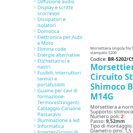
Diffusione audio
Display e scritte
scorrevoli
Dissipatori e
isolatori
Domotica
Elettronica per Auto
e Moto
Morsettiera singola fila
Elimina code
stampato S200
Energie alternative
Codice:
BR-S202/C
Etichettatrici e
Morsettier
nastri
Fusibili, interruttori
Circuito 
termici e
Shimoco B
portafusibili
Guaine per cavi di
M14G
formazione-
Termorestringenti-
Morsettiera a nor
Cablaggio-Canaline
Supporto: shimoco
Passacavo
Numero poli:
2
Illuminazione a led
Passo:
9,52mm
Tipo di montaggio:
Informatica
Diametro pins: 1,
Inverter-Gruppi di