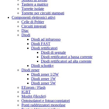
Tastiere a matrice
Torrette isolate
Torrette per circuiti stampati
Componenti elettronici attivi
Celle di Peltier
Circuiti integrati
Diac
Diodi
Diodi ad infrarosso
Diodi FAST
Diodi rettificatori
Diodi di segnale
Diodi rettificatori a bassa corrente
Diodi rettificatori ad alta corrente
Diodi schottky
Diodi zener
Diodi zener 1/2W
Diodi zener 1W
Diodi zener 5W
EEprom / Flash
IGBT
Mosfet (Hexfet)
Optoisolatori e fotoaccoppiatori
Ponti raddrizzatori monofase