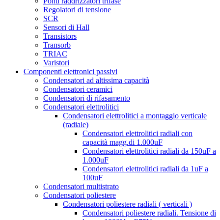
Ponti raddrizzatori trifase
Regolatori di tensione
SCR
Sensori di Hall
Transistors
Transorb
TRIAC
Varistori
Componenti elettronici passivi
Condensatori ad altissima capacità
Condensatori ceramici
Condensatori di rifasamento
Condensatori elettrolitici
Condensatori elettrolitici a montaggio verticale
(radiale)
Condensatori elettrolitici radiali con
capacità magg.di 1.000uF
Condensatori elettrolitici radiali da 150uF a
1.000uF
Condensatori elettrolitici radiali da 1uF a
100uF
Condensatori multistrato
Condensatori poliestere
Condensatori poliestere radiali ( verticali )
Condensatori poliestere radiali. Tensione di