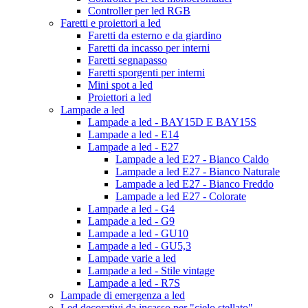
Controller per led RGB
Faretti e proiettori a led
Faretti da esterno e da giardino
Faretti da incasso per interni
Faretti segnapasso
Faretti sporgenti per interni
Mini spot a led
Proiettori a led
Lampade a led
Lampade a led - BAY15D E BAY15S
Lampade a led - E14
Lampade a led - E27
Lampade a led E27 - Bianco Caldo
Lampade a led E27 - Bianco Naturale
Lampade a led E27 - Bianco Freddo
Lampade a led E27 - Colorate
Lampade a led - G4
Lampade a led - G9
Lampade a led - GU10
Lampade a led - GU5,3
Lampade varie a led
Lampade a led - Stile vintage
Lampade a led - R7S
Lampade di emergenza a led
Led decorativi da incasso per "cielo stellato"