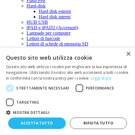
Flash Pen
Hard-disk
Hard disk esterni
Hard disk interni
HUB USB
iPAD e iPAD2 (Accessori)
Lampade per computer
Lettori di barcode
Lettori di schede di memoria SD
Lettori di smart card
×
Microfoni multimediali
Questo sito web utilizza cookie
Modem
Monitor
Questo sito web utilizza i cookie per migliorare la tua esperienza di
Mouse
navigazione. Utilizzando il nostro sito web acconsenti a tutti i cookie
Schede audio
in conformità con la nostra policy per i cookie.
Leggi di più
Schede di espansione
Schede di espansione PCI (varie)
STRETTAMENTE NECESSARI
PERFORMANCE
Schede PCMCIA
Schede di memoria - SD card
TARGETING
Accessori per schede di memoria
Micro SD CARD
MOSTRA DETTAGLI
SD CARD
Splitter VGA per monitor
ACCETTA TUTTO
RIFIUTA TUTTO
Tastiere
Telefoni VOIP