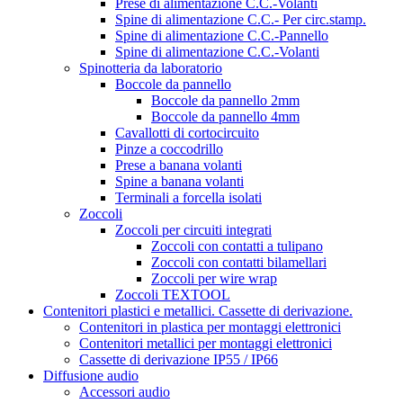
Prese di alimentazione C.C.-Volanti
Spine di alimentazione C.C.- Per circ.stamp.
Spine di alimentazione C.C.-Pannello
Spine di alimentazione C.C.-Volanti
Spinotteria da laboratorio
Boccole da pannello
Boccole da pannello 2mm
Boccole da pannello 4mm
Cavallotti di cortocircuito
Pinze a coccodrillo
Prese a banana volanti
Spine a banana volanti
Terminali a forcella isolati
Zoccoli
Zoccoli per circuiti integrati
Zoccoli con contatti a tulipano
Zoccoli con contatti bilamellari
Zoccoli per wire wrap
Zoccoli TEXTOOL
Contenitori plastici e metallici. Cassette di derivazione.
Contenitori in plastica per montaggi elettronici
Contenitori metallici per montaggi elettronici
Cassette di derivazione IP55 / IP66
Diffusione audio
Accessori audio