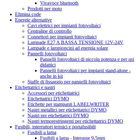
Vivavoce bluetooth
Prodotti per moto
Elimina code
Energie alternative
Cavi elettrici per impianti fotovoltaici
Centraline di controllo
Connettori per impianti fotovoltaici
Lampade E27 A BASSA TENSIONE 12V-24V
Lampade e lampioncini ad energia solare
Pannelli fotovoltaici
Pannelli fotovoltaici di piccola potenza e per usi
didattici
Pannelli fotovoltaici per impianti stand-alone -
anche in kit
Staffe di fissaggio per pannelli fotovoltaici
Etichettatrici e nastri
Accessori per etichettatrici
Etichettatrici DYMO
Etichette per stampanti LABELWRITER
Nastri metallici per etichettatrici DYMO
Nastri per etichettatrici DYMO
Nastri termorestringenti per etichettatrici DYMO
Fusibili, interruttori termici e portafusibili
Fusibili a lama
Fusibili a lama - Interasse 9,5mm