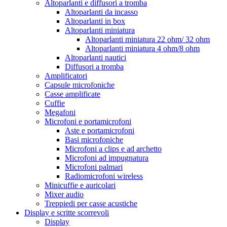
Altoparlanti e diffusori a tromba
Altoparlanti da incasso
Altoparlanti in box
Altoparlanti miniatura
Altoparlanti miniatura 22 ohm/ 32 ohm
Altoparlanti miniatura 4 ohm/8 ohm
Altoparlanti nautici
Diffusori a tromba
Amplificatori
Capsule microfoniche
Casse amplificate
Cuffie
Megafoni
Microfoni e portamicrofoni
Aste e portamicrofoni
Basi microfoniche
Microfoni a clips e ad archetto
Microfoni ad impugnatura
Microfoni palmari
Radiomicrofoni wireless
Minicuffie e auricolari
Mixer audio
Treppiedi per casse acustiche
Display e scritte scorrevoli
Display