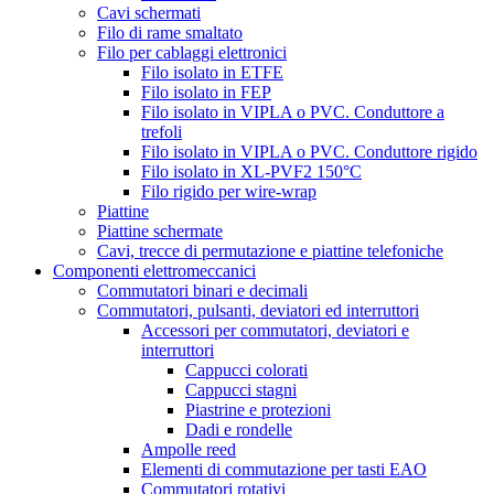
Cavi schermati
Filo di rame smaltato
Filo per cablaggi elettronici
Filo isolato in ETFE
Filo isolato in FEP
Filo isolato in VIPLA o PVC. Conduttore a
trefoli
Filo isolato in VIPLA o PVC. Conduttore rigido
Filo isolato in XL-PVF2 150°C
Filo rigido per wire-wrap
Piattine
Piattine schermate
Cavi, trecce di permutazione e piattine telefoniche
Componenti elettromeccanici
Commutatori binari e decimali
Commutatori, pulsanti, deviatori ed interruttori
Accessori per commutatori, deviatori e
interruttori
Cappucci colorati
Cappucci stagni
Piastrine e protezioni
Dadi e rondelle
Ampolle reed
Elementi di commutazione per tasti EAO
Commutatori rotativi