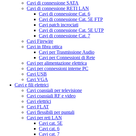
Cavi di connessione SATA
Cavi di connessione RETI LAN
Cavi di connessione Cat. 6
Cavi di connessione Cat. 5E FTP
Cavi patch incrociati
Cavi di connessione Cat. 5E UTP
Cavi di connessione Cat. 7
Cavi Firewire
Cavi in fibra ottica
Cavi per Trasmissione Audio
Cavi per Connessioni di Rete
Cavi per alimentazione elettrica
Cavi per connessioni interne PC
Cavi USB
Cavi VGA
Cavi e fili elettrici
Cavi coassiali per televisione
Cavi coassiali RF e video
Cavi elettrici
Cavi FLAT
Cavi flessibili per puntali
Cavi per reti LAN
Cavi cat. 5E
Cavi cat. 6
Cavi cat. 7