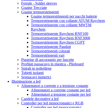
Ferrule - Solder sleeves
Guaine Trecciate
Guaine termorestringenti
Guaine termorestringenti per pacchi batterie
Termorestringente con collante ATUM Raychem
Termorestringente con collante MWTM
Raychem
Termorestringente Raychem RNF100
Termorestringente Raychem RNF3000
Termorestringente Raychem CGPT
Termorestringente Panduit
Termorestringenti colorati
Termorestringenti vari
Piastrine di ancoraggio per fascette
Profilati passacavo in plastica - Plioboard
Spirali in polietilene
Tubetti isolanti
Segnacavi numerici
Illuminazione a led
Alimentatori a corrente e a tensione costante
Alimentatori a corrente costante per led
Alimentatori a tensione costante per led
Candele decorative a led
Controller per led monocromatici e RGB
Controller per led monocromatici