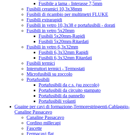
Fusibile a lama - Interasse 7,5mm
Fusibili ceramici 10,3x38mm
Fusibili di ricambio per multimetri FLUKE
Fusibili extrarapidi
Fusibili in vetro 10,3x38 e portafusibili - dorati
Fusibili in vetro 5x20mm
Fusibili 5x20mm-Rapidi
Fusibili 5x20mm-Ritardati
Fusibili in vetro 6,3x32mm
Fusibili 6,3x32mm Rapidi
Fusibili 6,3x32mm Ritardati
Fusibili termici
Interruttori termici - Termostati
Microfusibili su zoccolo
Portafusibili
Portafusibili da c.s. (su zoccolo)
Portafusibili da circuito stampato
Portafusibili da pannello
Portafusibili volanti
Guaine per cavi di formazione-Termorestringenti-Cablaggio-
Canaline Passacavo
Canaline Passacavo
Cordino millecapi
Fascette
Fermacavi flat