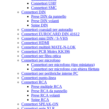
Connettori UHF
Connettori SMC
Connettori DIN
Prese DIN da pannello
Prese DIN volanti
Spine DIN
Connettori coassiali per autoradio
Connettori EUROCARD DIN 41612
Connettori mini DIN / S-VHS
Connettori HDMI
Connettori multipli MATE-N-LOK
Connettori PCB Molex KK396
Connettori per fibra ottica
Connettori per microfono
Connettori per microfono (tipo miniatura)
Connettori per microfono con ghiera filettata
Connettori per periferiche interne PC
Connettori punto-linea
Connettori RCA
Prese multiple RCA
Prese RCA da pannello
Prese RCA volanti
Spine RCA
Connettori SPEAK-ON
Connettori serie XLR