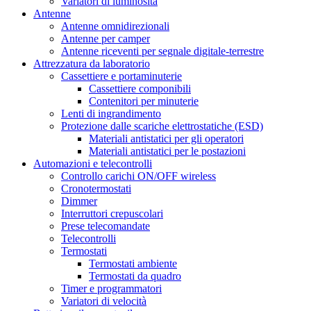
Variatori di luminosità
Antenne
Antenne omnidirezionali
Antenne per camper
Antenne riceventi per segnale digitale-terrestre
Attrezzatura da laboratorio
Cassettiere e portaminuterie
Cassettiere componibili
Contenitori per minuterie
Lenti di ingrandimento
Protezione dalle scariche elettrostatiche (ESD)
Materiali antistatici per gli operatori
Materiali antistatici per le postazioni
Automazioni e telecontrolli
Controllo carichi ON/OFF wireless
Cronotermostati
Dimmer
Interruttori crepuscolari
Prese telecomandate
Telecontrolli
Termostati
Termostati ambiente
Termostati da quadro
Timer e programmatori
Variatori di velocità