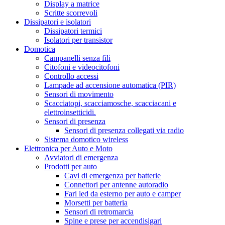
Display a matrice
Scritte scorrevoli
Dissipatori e isolatori
Dissipatori termici
Isolatori per transistor
Domotica
Campanelli senza fili
Citofoni e videocitofoni
Controllo accessi
Lampade ad accensione automatica (PIR)
Sensori di movimento
Scacciatopi, scacciamosche, scacciacani e
elettroinsetticidi.
Sensori di presenza
Sensori di presenza collegati via radio
Sistema domotico wireless
Elettronica per Auto e Moto
Avviatori di emergenza
Prodotti per auto
Cavi di emergenza per batterie
Connettori per antenne autoradio
Fari led da esterno per auto e camper
Morsetti per batteria
Sensori di retromarcia
Spine e prese per accendisigari