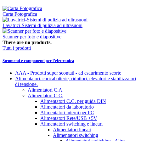
Carta Fotografica
Lavatrici-Sistemi di pulizia ad ultrasuoni
Scanner per foto e diapositive
There are no products.
Tutti i prodotti
Strumenti e componenti per l’elettronica
AAA - Prodotti super scontati - ad esaurimento scorte
Alimentatori, caricabatterie, riduttori, elevatori e stabilizzatori
di tensione.
Alimentatori C.A.
Alimentatori C.C.
Alimentatori C.C. per guida DIN
Alimentatori da laboratorio
Alimentatori interni per PC
Alimentatori Rete/USB +5V
Alimentatori switching e lineari
Alimentatori lineari
Alimentatori switching
Alimentatori switching - Altre