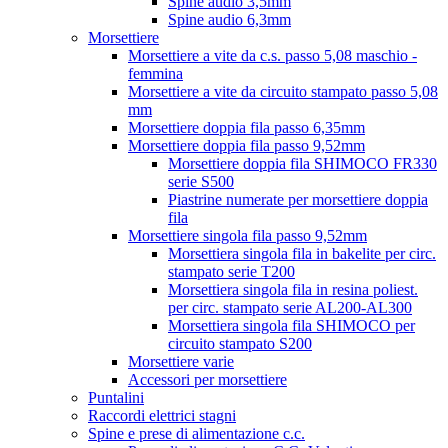
Spine audio 3,5mm
Spine audio 6,3mm
Morsettiere
Morsettiere a vite da c.s. passo 5,08 maschio -
femmina
Morsettiere a vite da circuito stampato passo 5,08
mm
Morsettiere doppia fila passo 6,35mm
Morsettiere doppia fila passo 9,52mm
Morsettiere doppia fila SHIMOCO FR330
serie S500
Piastrine numerate per morsettiere doppia
fila
Morsettiere singola fila passo 9,52mm
Morsettiera singola fila in bakelite per circ.
stampato serie T200
Morsettiera singola fila in resina poliest.
per circ. stampato serie AL200-AL300
Morsettiera singola fila SHIMOCO per
circuito stampato S200
Morsettiere varie
Accessori per morsettiere
Puntalini
Raccordi elettrici stagni
Spine e prese di alimentazione c.c.