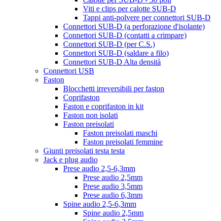
Viti e clips per calotte SUB-D
Tappi anti-polvere per connettori SUB-D
Connettori SUB-D (a perforazione d'isolante)
Connettori SUB-D (contatti a crimpare)
Connettori SUB-D (per C.S.)
Connettori SUB-D (saldare a filo)
Connettori SUB-D Alta densità
Connettori USB
Faston
Blocchetti irreversibili per faston
Coprifaston
Faston e coprifaston in kit
Faston non isolati
Faston preisolati
Faston preisolati maschi
Faston preisolati femmine
Giunti preisolati testa testa
Jack e plug audio
Prese audio 2,5-6,3mm
Prese audio 2,5mm
Prese audio 3,5mm
Prese audio 6,3mm
Spine audio 2,5-6,3mm
Spine audio 2,5mm