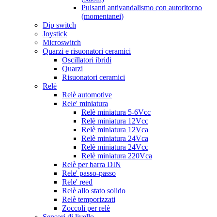
Pulsanti antivandalismo con autoritorno
(momentanei)
Dip switch
Joystick
Microswitch
Quarzi e risuonatori ceramici
Oscillatori ibridi
Quarzi
Risuonatori ceramici
Relè
Relè automotive
Rele' miniatura
Relè miniatura 5-6Vcc
Relè miniatura 12Vcc
Relè miniatura 12Vca
Relè miniatura 24Vca
Relè miniatura 24Vcc
Relè miniatura 220Vca
Relè per barra DIN
Rele' passo-passo
Rele' reed
Relè allo stato solido
Relè temporizzati
Zoccoli per relè
Sensori di livello