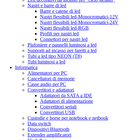
Nastri e barre di led
Barre e catene di led
Nastri flessibili led-Monocromatici-12V
Nastri flessibili led-Monocromatici-24V
Nastri flessibili led-RGB
Profili per nastri led
Connettori per nastri led
Plafoniere e pannelli luminosi a led
Supporti ad incasso per faretti a led
Tubi a led tipo NEON (T8)
Tubi luminosi a led
Informatica
Alimentatori per PC
Cancellatori di memorie
Casse audio per PC
Convertitori e adattatori
Adattatori da SATA a IDE
Adattatori di alimentazione
Convertitori seriali
Convertitori USB
Custodie e borse per notebook e netbook
Data switch
Dispositivi Bluetooth
Extender amplificatori