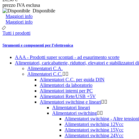
prezzo IVA esclusa
Disponibile
Maggiori info
Maggiori info
Tutti i prodotti
Strumenti e componenti per l’elettronica
AAA - Prodotti super scontati - ad esaurimento scorte
Alimentatori, caricabatterie, riduttori, elevatori e stabilizzatori d
Alimentatori C.A.
Alimentatori C.C.
Alimentatori C.C. per guida DIN
Alimentatori da laboratorio
Alimentatori interni per PC
Alimentatori Rete/USB +5V
Alimentatori switching e lineari
Alimentatori lineari
Alimentatori switching
Alimentatori switching - Altre tension
Alimentatori switching 12Vcc
Alimentatori switching 15Vcc
Alimentatori switching 24Vcc