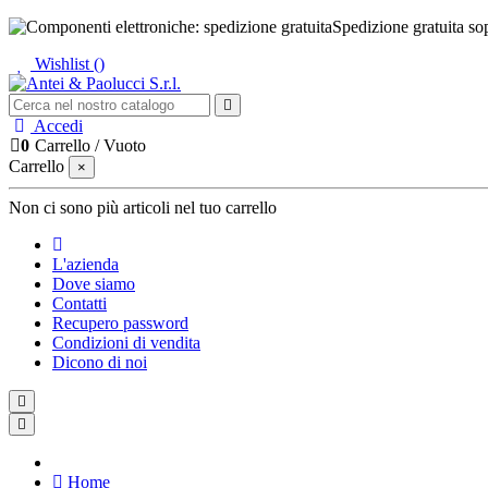
Spedizione gratuita so
Wishlist (
)
Accedi
0
Carrello
/
Vuoto
Carrello
×
Non ci sono più articoli nel tuo carrello
L'azienda
Dove siamo
Contatti
Recupero password
Condizioni di vendita
Dicono di noi
Home