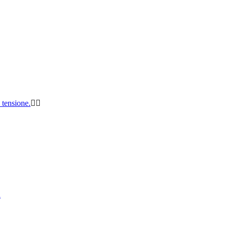
i tensione.
i