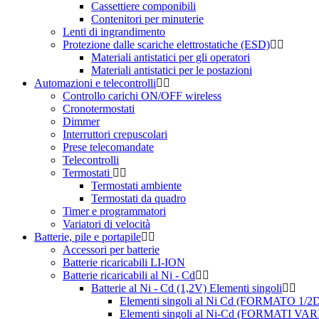
Cassettiere componibili
Contenitori per minuterie
Lenti di ingrandimento
Protezione dalle scariche elettrostatiche (ESD)
Materiali antistatici per gli operatori
Materiali antistatici per le postazioni
Automazioni e telecontrolli
Controllo carichi ON/OFF wireless
Cronotermostati
Dimmer
Interruttori crepuscolari
Prese telecomandate
Telecontrolli
Termostati
Termostati ambiente
Termostati da quadro
Timer e programmatori
Variatori di velocità
Batterie, pile e portapile
Accessori per batterie
Batterie ricaricabili LI-ION
Batterie ricaricabili al Ni - Cd
Batterie al Ni - Cd (1,2V) Elementi singoli
Elementi singoli al Ni Cd (FORMATO 1/2
Elementi singoli al Ni-Cd (FORMATI VAR