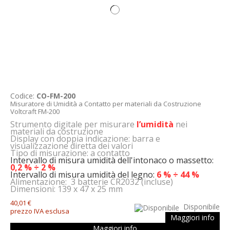
Codice:
CO-FM-200
Misuratore di Umidità a Contatto per materiali da Costruzione
Voltcraft FM-200
Strumento digitale per misurare
l’umidità
nei
materiali da costruzione
Display con doppia indicazione: barra e
visualizzazione diretta dei valori
Tipo di misurazione: a contatto
Intervallo di misura umidità dell'intonaco o massetto:
0,2 % ÷
2 %
Intervallo di misura umidità del legno:
6 % ÷
44 %
Alimentazione: 3 batterie CR2032 (incluse)
Dimensioni: 139 x 47 x 25 mm
40,01 €
Disponibile
prezzo IVA esclusa
Maggiori info
Maggiori info