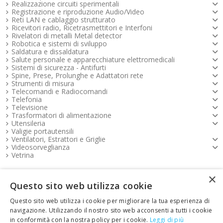
Realizzazione circuiti sperimentali
Registrazione e riproduzione Audio/Video
Reti LAN e cablaggio strutturato
Ricevitori radio, Ricetrasmettitori e Interfoni
Rivelatori di metalli Metal detector
Robotica e sistemi di sviluppo
Saldatura e dissaldatura
Salute personale e apparecchiature elettromedicali
Sistemi di sicurezza - Antifurti
Spine, Prese, Prolunghe e Adattatori rete
Strumenti di misura
Telecomandi e Radiocomandi
Telefonia
Televisione
Trasformatori di alimentazione
Utensileria
Valigie portautensili
Ventilatori, Estrattori e Griglie
Videosorveglianza
Vetrina
×
Pagamenti FOOTER
Questo sito web utilizza cookie
Questo sito web utilizza i cookie per migliorare la tua esperienza di
Copyright e contatti FOOTER
navigazione. Utilizzando il nostro sito web acconsenti a tutti i cookie
in conformità con la nostra policy per i cookie.
Leggi di più