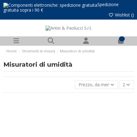
Spedizione
gratuita sopra i 90 €
Wishlist (
)
0
Home
Strumenti di misura
Misuratori di umidità
Misuratori di umidità
Prezzo, da meno caro a più 
2