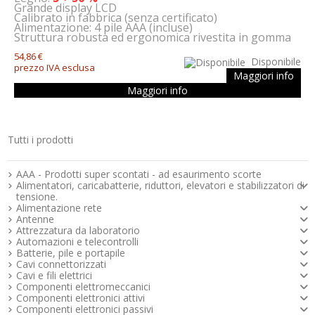
Grande display LCD
Calibrato in fabbrica (senza certificato)
Alimentazione: 4 pile AAA (incluse)
Struttura robusta ed ergonomica rivestita in gomma
54,86 €
Disponibile
prezzo IVA esclusa
Maggiori info
Maggiori info
Tutti i prodotti
Strumenti e componenti per l’elettronica
AAA - Prodotti super scontati - ad esaurimento scorte
Alimentatori, caricabatterie, riduttori, elevatori e stabilizzatori di
tensione.
Alimentazione rete
Antenne
Attrezzatura da laboratorio
Automazioni e telecontrolli
Batterie, pile e portapile
Cavi connettorizzati
Cavi e fili elettrici
Componenti elettromeccanici
Componenti elettronici attivi
Componenti elettronici passivi