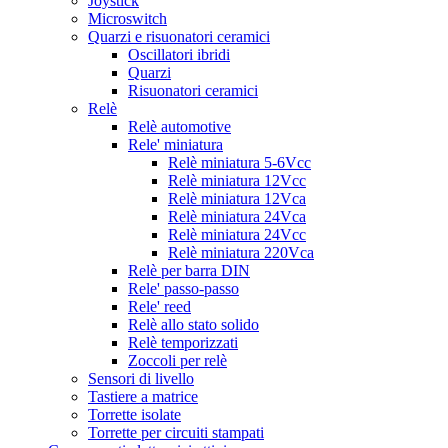
Joystick
Microswitch
Quarzi e risuonatori ceramici
Oscillatori ibridi
Quarzi
Risuonatori ceramici
Relè
Relè automotive
Rele' miniatura
Relè miniatura 5-6Vcc
Relè miniatura 12Vcc
Relè miniatura 12Vca
Relè miniatura 24Vca
Relè miniatura 24Vcc
Relè miniatura 220Vca
Relè per barra DIN
Rele' passo-passo
Rele' reed
Relè allo stato solido
Relè temporizzati
Zoccoli per relè
Sensori di livello
Tastiere a matrice
Torrette isolate
Torrette per circuiti stampati