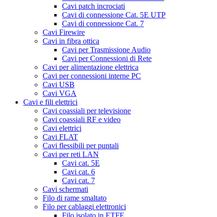
Cavi patch incrociati
Cavi di connessione Cat. 5E UTP
Cavi di connessione Cat. 7
Cavi Firewire
Cavi in fibra ottica
Cavi per Trasmissione Audio
Cavi per Connessioni di Rete
Cavi per alimentazione elettrica
Cavi per connessioni interne PC
Cavi USB
Cavi VGA
Cavi e fili elettrici
Cavi coassiali per televisione
Cavi coassiali RF e video
Cavi elettrici
Cavi FLAT
Cavi flessibili per puntali
Cavi per reti LAN
Cavi cat. 5E
Cavi cat. 6
Cavi cat. 7
Cavi schermati
Filo di rame smaltato
Filo per cablaggi elettronici
Filo isolato in ETFE