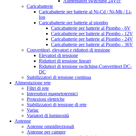
Alimentatori switching 24Vcc
Caricabatterie
Caricabatterie per batterie al Ni-Cd / Ni-Mh / Li-
Ion
Caricabatterie per batterie al piombo
Caricabatterie per batterie al Piombo - 6V
Caricabatterie per batterie al Piombo - 12V
Caricabatterie per batterie al Piombo - 24V
Caricabatterie per batterie al Piombo - 36V
Convertitori, elevatori e riduttori di tensione
Elevatori di tensione
Riduttori di tensione lineari
Riduttori di tensione switching-Convertitori DC-
DC
Stabilizzatori di tensione continua
Alimentazione rete
Filtri di rete
Interruttori magnetotermici
Protezioni elettriche
Stabilizzatori di tensione di rete
Variac
Variatori di luminosità
Antenne
Antenne omnidirezionali
Antenne per camper