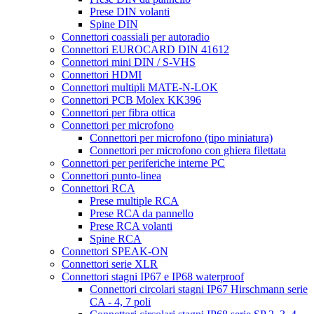
Prese DIN volanti
Spine DIN
Connettori coassiali per autoradio
Connettori EUROCARD DIN 41612
Connettori mini DIN / S-VHS
Connettori HDMI
Connettori multipli MATE-N-LOK
Connettori PCB Molex KK396
Connettori per fibra ottica
Connettori per microfono
Connettori per microfono (tipo miniatura)
Connettori per microfono con ghiera filettata
Connettori per periferiche interne PC
Connettori punto-linea
Connettori RCA
Prese multiple RCA
Prese RCA da pannello
Prese RCA volanti
Spine RCA
Connettori SPEAK-ON
Connettori serie XLR
Connettori stagni IP67 e IP68 waterproof
Connettori circolari stagni IP67 Hirschmann serie
CA - 4, 7 poli