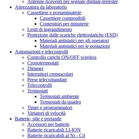
Antenne riceventi per segnale digitale-terrestre
Attrezzatura da laboratorio
Cassettiere e portaminuterie
Cassettiere componibili
Contenitori per minuterie
Lenti di ingrandimento
Protezione dalle scariche elettrostatiche (ESD)
Materiali antistatici per gli operatori
Materiali antistatici per le postazioni
Automazioni e telecontrolli
Controllo carichi ON/OFF wireless
Cronotermostati
Dimmer
Interruttori crepuscolari
Prese telecomandate
Telecontrolli
Termostati
Termostati ambiente
Termostati da quadro
Timer e programmatori
Variatori di velocità
Batterie, pile e portapile
Accessori per batterie
Batterie ricaricabili LI-ION
Batterie ricaricabili al Ni - Cd