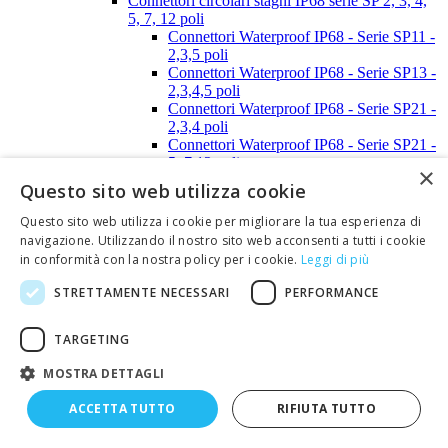
Connettori circolari stagni IP68 serie SP 2, 3, 4,
5, 7, 12 poli
Connettori Waterproof IP68 - Serie SP11 -
2,3,5 poli
Connettori Waterproof IP68 - Serie SP13 -
2,3,4,5 poli
Connettori Waterproof IP68 - Serie SP21 -
2,3,4 poli
Connettori Waterproof IP68 - Serie SP21 -
5, 7,12 poli
×
Connettori AMP serie SUPER SEAL -
Questo sito web utilizza cookie
1,2,3,4,5,6 poli
Connettori STRIP-LINE
Questo sito web utilizza i cookie per migliorare la tua esperienza di
Connettori STRIP-LINE passo 2,00mm
navigazione. Utilizzando il nostro sito web acconsenti a tutti i cookie
Connettori STRIP-LINE passo 2,54mm
in conformità con la nostra policy per i cookie.
Leggi di più
Connettori SUB-D
Calotte, tappi e distanziali per connettori SUB-D
STRETTAMENTE NECESSARI
PERFORMANCE
Calotte per SUB-D - 9 poli
Calotte per SUB-D - 15 poli
TARGETING
Calotte per SUB-D - 25 poli
Calotte per SUB-D - 37 poli
MOSTRA DETTAGLI
Calotte per SUB-D - 50 poli
Viti e clips per calotte SUB-D
ACCETTA TUTTO
RIFIUTA TUTTO
Tappi anti-polvere per connettori SUB-D
Connettori SUB-D (a perforazione d'isolante)