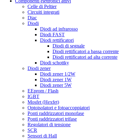
Componenti elettronici attivi
Celle di Peltier
Circuiti integrati
Diac
Diodi
Diodi ad infrarosso
Diodi FAST
Diodi rettificatori
Diodi di segnale
Diodi rettificatori a bassa corrente
Diodi rettificatori ad alta corrente
Diodi schottky
Diodi zener
Diodi zener 1/2W
Diodi zener 1W
Diodi zener 5W
EEprom / Flash
IGBT
Mosfet (Hexfet)
Optoisolatori e fotoaccoppiatori
Ponti raddrizzatori monofase
Ponti raddrizzatori trifase
Regolatori di tensione
SCR
Sensori di Hall