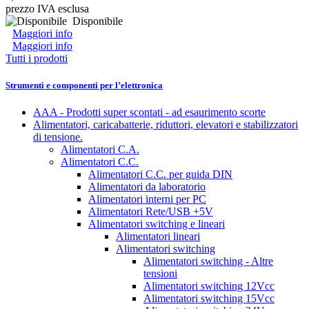
prezzo IVA esclusa
Disponibile
Maggiori info
Maggiori info
Tutti i prodotti
Strumenti e componenti per l’elettronica
AAA - Prodotti super scontati - ad esaurimento scorte
Alimentatori, caricabatterie, riduttori, elevatori e stabilizzatori
di tensione.
Alimentatori C.A.
Alimentatori C.C.
Alimentatori C.C. per guida DIN
Alimentatori da laboratorio
Alimentatori interni per PC
Alimentatori Rete/USB +5V
Alimentatori switching e lineari
Alimentatori lineari
Alimentatori switching
Alimentatori switching - Altre
tensioni
Alimentatori switching 12Vcc
Alimentatori switching 15Vcc