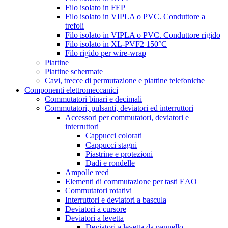
Filo isolato in FEP
Filo isolato in VIPLA o PVC. Conduttore a
trefoli
Filo isolato in VIPLA o PVC. Conduttore rigido
Filo isolato in XL-PVF2 150°C
Filo rigido per wire-wrap
Piattine
Piattine schermate
Cavi, trecce di permutazione e piattine telefoniche
Componenti elettromeccanici
Commutatori binari e decimali
Commutatori, pulsanti, deviatori ed interruttori
Accessori per commutatori, deviatori e
interruttori
Cappucci colorati
Cappucci stagni
Piastrine e protezioni
Dadi e rondelle
Ampolle reed
Elementi di commutazione per tasti EAO
Commutatori rotativi
Interruttori e deviatori a bascula
Deviatori a cursore
Deviatori a levetta
Deviatori a levetta da pannello