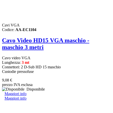
Cavi VGA
Codice:
AA-EC1104
Cavo Video HD15 VGA maschio -
maschio 3 metri
Cavo video VGA
Lunghezza:
3 mt
Connettori: 2 D-Sub HD 15 maschio
Custodie pressofuse
9,08 €
prezzo IVA esclusa
Disponibile
Maggiori info
Maggiori info