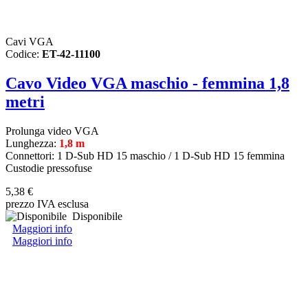
Cavi VGA
Codice:
ET-42-11100
Cavo Video VGA maschio - femmina 1,8
metri
Prolunga video VGA
Lunghezza:
1,8 m
Connettori: 1 D-Sub HD 15 maschio / 1 D-Sub HD 15 femmina
Custodie pressofuse
5,38 €
prezzo IVA esclusa
Disponibile
Maggiori info
Maggiori info