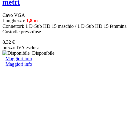
metri
Cavo VGA
Lunghezza:
1,8 m
Connettori: 1 D-Sub HD 15 maschio / 1 D-Sub HD 15 femmina
Custodie pressofuse
8,32 €
prezzo IVA esclusa
Disponibile
Maggiori info
Maggiori info