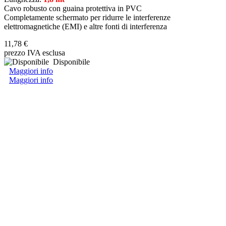
Cavo robusto con guaina protettiva in PVC
Completamente schermato per ridurre le interferenze
elettromagnetiche (EMI) e altre fonti di interferenza
11,78 €
prezzo IVA esclusa
Disponibile
Maggiori info
Maggiori info