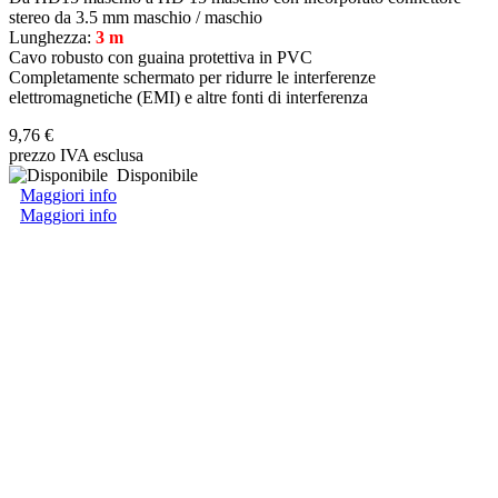
stereo da 3.5 mm maschio / maschio
Lunghezza:
3 m
Cavo robusto con guaina protettiva in PVC
Completamente schermato per ridurre le interferenze
elettromagnetiche (EMI) e altre fonti di interferenza
9,76 €
prezzo IVA esclusa
Disponibile
Maggiori info
Maggiori info