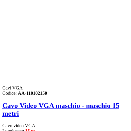
Cavi VGA
Codice:
AA-110102150
Cavo Video VGA maschio - maschio 15
metri
Cavo video VGA
Lunghezza:
15 m