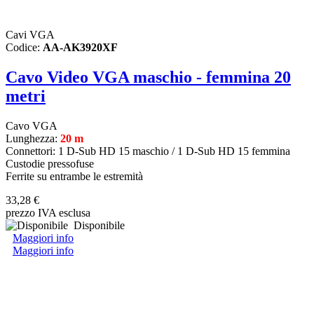
Cavi VGA
Codice:
AA-AK3920XF
Cavo Video VGA maschio - femmina 20
metri
Cavo VGA
Lunghezza:
20 m
Connettori: 1 D-Sub HD 15 maschio / 1 D-Sub HD 15 femmina
Custodie pressofuse
Ferrite su entrambe le estremità
33,28 €
prezzo IVA esclusa
Disponibile
Maggiori info
Maggiori info