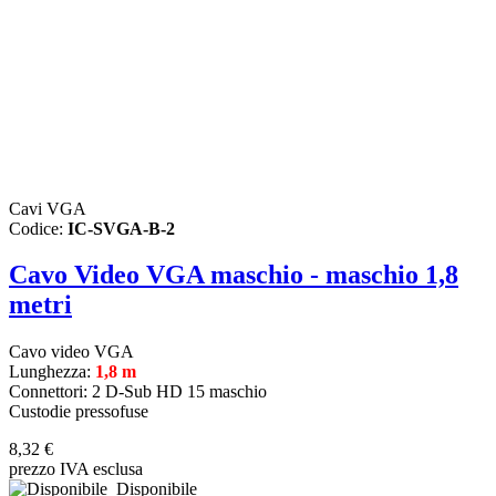
Cavi VGA
Codice:
IC-SVGA-B-2
Cavo Video VGA maschio - maschio 1,8
metri
Cavo video VGA
Lunghezza:
1,8 m
Connettori: 2 D-Sub HD 15 maschio
Custodie pressofuse
8,32 €
prezzo IVA esclusa
Disponibile