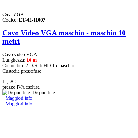
Cavi VGA
Codice:
ET-42-11007
Cavo Video VGA maschio - maschio 10
metri
Cavo video VGA
Lunghezza:
10 m
Connettori: 2 D-Sub HD 15 maschio
Custodie pressofuse
11,58 €
prezzo IVA esclusa
Disponibile
Maggiori info
Maggiori info