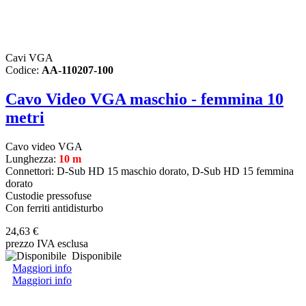
Cavi VGA
Codice:
AA-110207-100
Cavo Video VGA maschio - femmina 10
metri
Cavo video VGA
Lunghezza:
10 m
Connettori: D-Sub HD 15 maschio dorato,
D-Sub HD 15 femmina
dorato
Custodie pressofuse
Con ferriti antidisturbo
24,63 €
prezzo IVA esclusa
Disponibile
Maggiori info
Maggiori info