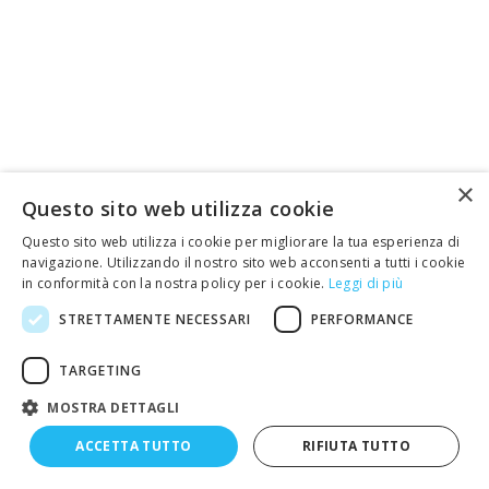
×
Questo sito web utilizza cookie
Questo sito web utilizza i cookie per migliorare la tua esperienza di
navigazione. Utilizzando il nostro sito web acconsenti a tutti i cookie
Cavi VGA
in conformità con la nostra policy per i cookie.
Leggi di più
Codice:
AA-EW-110107
STRETTAMENTE NECESSARI
PERFORMANCE
Cavo Video VGA maschio - maschio 20
metri
TARGETING
MOSTRA DETTAGLI
Cavo intestato con n° 2 connettori VGA maschi
Lunghezza:
20 m
ACCETTA TUTTO
RIFIUTA TUTTO
Connettori: 2 D-Sub HD 15 maschio
Custodie: pressofuse