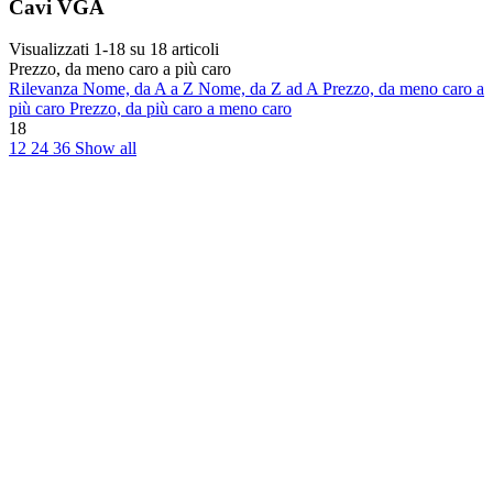
Cavi VGA
Visualizzati 1-18 su 18 articoli
Prezzo, da meno caro a più caro
Rilevanza
Nome, da A a Z
Nome, da Z ad A
Prezzo, da meno caro a
più caro
Prezzo, da più caro a meno caro
18
12
24
36
Show all