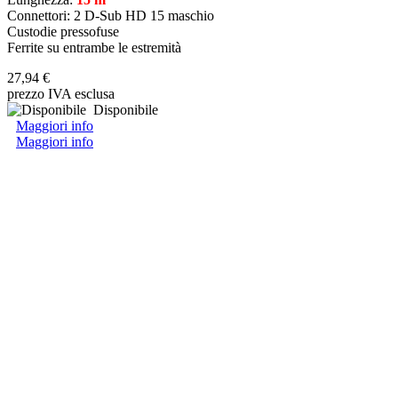
Connettori: 2 D-Sub HD 15 maschio
Custodie pressofuse
Ferrite su entrambe le estremità
27,94 €
prezzo IVA esclusa
Disponibile
Maggiori info
Maggiori info