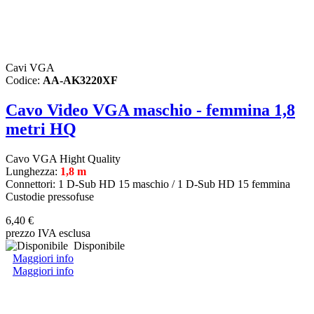
Cavi VGA
Codice:
AA-AK3220XF
Cavo Video VGA maschio - femmina 1,8
metri HQ
Cavo VGA Hight Quality
Lunghezza:
1,8 m
Connettori: 1 D-Sub HD 15 maschio / 1 D-Sub HD 15 femmina
Custodie pressofuse
6,40 €
prezzo IVA esclusa
Disponibile
Maggiori info
Maggiori info