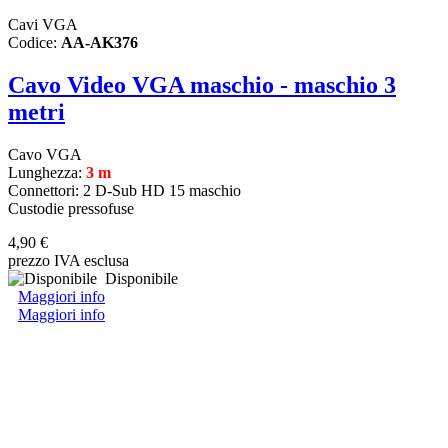
Cavi VGA
Codice:
AA-AK376
Cavo Video VGA maschio - maschio 3
metri
Cavo VGA
Lunghezza:
3 m
Connettori: 2 D-Sub HD 15 maschio
Custodie pressofuse
4,90 €
prezzo IVA esclusa
Disponibile
Maggiori info
Maggiori info