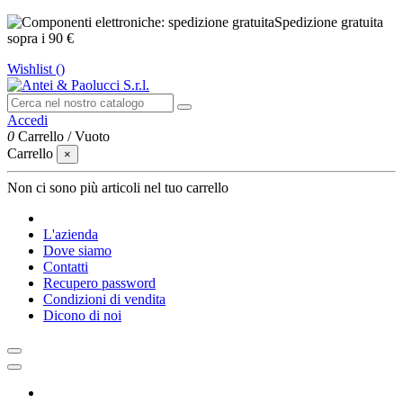
Spedizione gratuita
sopra i 90 €
Wishlist (
)
Accedi
0
Carrello
/
Vuoto
Carrello
×
Non ci sono più articoli nel tuo carrello
L'azienda
Dove siamo
Contatti
Recupero password
Condizioni di vendita
Dicono di noi