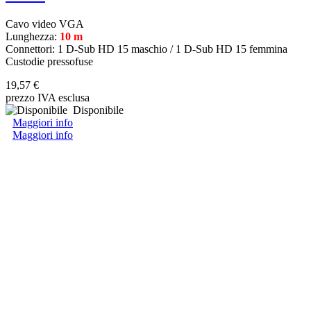
Cavo video VGA
Lunghezza:
10 m
Connettori: 1 D-Sub HD 15 maschio / 1 D-Sub HD 15 femmina
Custodie pressofuse
19,57 €
prezzo IVA esclusa
Disponibile
Maggiori info
Maggiori info