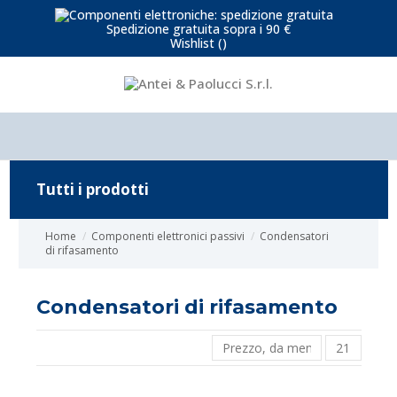
Spedizione gratuita sopra i 90 €
Wishlist (
)
Tutti i prodotti
Home
Componenti elettronici passivi
Condensatori
di rifasamento
Condensatori di rifasamento
Prezzo, da meno caro a più c
21