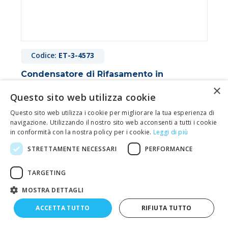
Codice:
ET-3-4573
Condensatore di Rifasamento in
Polipropilene Metallizzato 40µF 450VL
×
Questo sito web utilizza cookie
Per marcia ed avviamento motori.
Capacità:
40 μF
Questo sito web utilizza i cookie per migliorare la tua esperienza di
Tensione: 450 Vac 50÷60Hz
navigazione. Utilizzando il nostro sito web acconsenti a tutti i cookie
in conformità con la nostra policy per i cookie.
Leggi di più
Autorigenerante
Compatibili con l'ambiente, in quanto non
STRETTAMENTE NECESSARI
PERFORMANCE
contengono materiali inquinanti
TARGETING
10,05 €
MOSTRA DETTAGLI
prezzo IVA esclusa
Disponibile
ACCETTA TUTTO
RIFIUTA TUTTO
Maggiori info