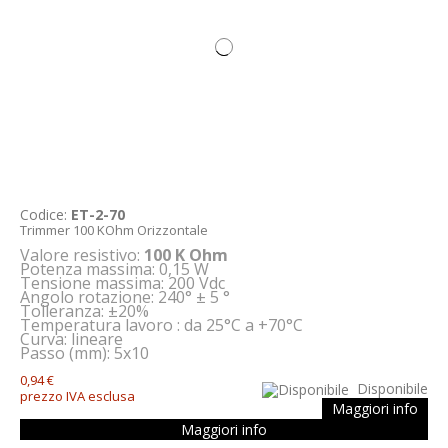
Codice:
ET-2-70
Trimmer 100 KOhm Orizzontale
Valore resistivo:
100 K Ohm
Potenza massima: 0,15 W
Tensione massima: 200 Vdc
Angolo rotazione: 240° ± 5 °
Tolleranza: ±20%
Temperatura lavoro : da 25°C a +70°C
Curva: lineare
Passo (mm): 5x10
0,94 €
Disponibile
prezzo IVA esclusa
Maggiori info
Maggiori info