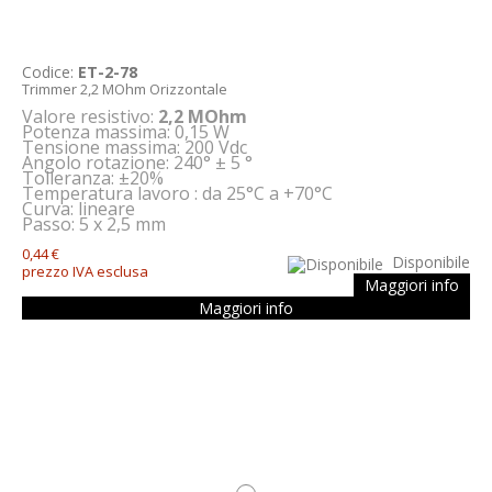
Codice:
ET-2-78
Trimmer 2,2 MOhm Orizzontale
Valore resistivo:
2,2 MOhm
Potenza massima: 0,15 W
Tensione massima: 200 Vdc
Angolo rotazione: 240° ± 5 °
Tolleranza: ±20%
Temperatura lavoro : da 25°C a +70°C
Curva: lineare
Passo: 5 x 2,5 mm
0,44 €
Disponibile
prezzo IVA esclusa
Maggiori info
Maggiori info