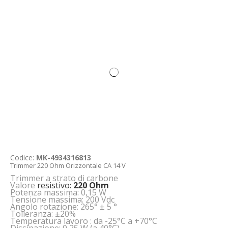
Codice:
MK-4934316813
Trimmer 220 Ohm Orizzontale CA 14 V
Trimmer a strato di carbone
Valore
resistivo:
220 Ohm
Potenza massima: 0,15 W
Tensione massima: 200 Vdc
Angolo rotazione: 265° ± 5 °
Tolleranza: ±20%
Temperatura lavoro : da -25°C a +70°C
Dissipazione: 0,25 W (a 40°C)