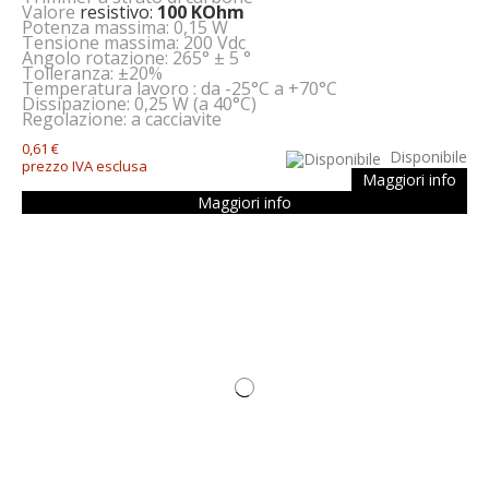
Valore
resistivo:
100 KOhm
Potenza massima: 0,15 W
Tensione massima: 200 Vdc
Angolo rotazione: 265° ± 5 °
Tolleranza: ±20%
Temperatura lavoro : da -25°C a +70°C
Dissipazione: 0,25 W (a 40°C)
Regolazione: a cacciavite
0,61 €
Disponibile
prezzo IVA esclusa
Maggiori info
Maggiori info