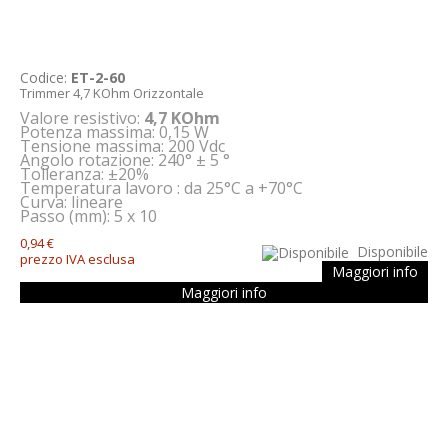
Codice:
ET-2-60
Trimmer 4,7 KOhm Orizzontale
Valore resistivo:
4,7 KOhm
Potenza massima: 0,15 W
Tensione massima: 200 Vdc
Angolo rotazione: 240° ± 5 °
Tolleranza: ±20%
Temperatura lavoro : da 25°C a +70°C
Curva: lineare
Passo (mm): 5 x 10
0,94 €
Disponibile
prezzo IVA esclusa
Maggiori info
Maggiori info