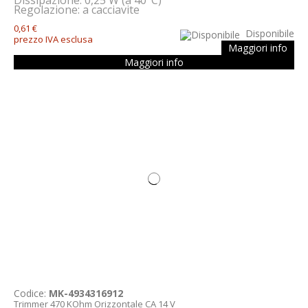
Regolazione: a cacciavite
0,61 €
Disponibile
prezzo IVA esclusa
Maggiori info
Maggiori info
Codice:
MK-4934316912
Trimmer 470 KOhm Orizzontale CA 14 V