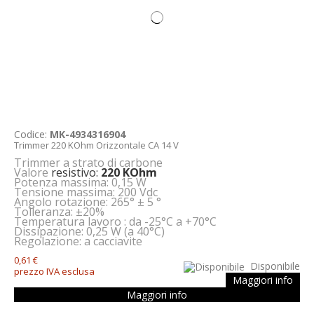
Codice:
MK-4934316904
Trimmer 220 KOhm Orizzontale CA 14 V
Trimmer a strato di carbone
Valore
resistivo:
220 KOhm
Potenza massima: 0,15 W
Tensione massima: 200 Vdc
Angolo rotazione: 265° ± 5 °
Tolleranza: ±20%
Temperatura lavoro : da -25°C a +70°C
Dissipazione: 0,25 W (a 40°C)
Regolazione: a cacciavite
0,61 €
Disponibile
prezzo IVA esclusa
Maggiori info
Maggiori info