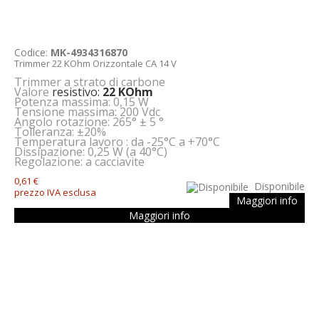
Codice:
MK-4934316870
Trimmer 22 KOhm Orizzontale CA 14 V
Trimmer a strato di carbone
Valore
resistivo:
22 KOhm
Potenza massima: 0,15 W
Tensione massima: 200 Vdc
Angolo rotazione: 265° ± 5 °
Tolleranza: ±20%
Temperatura lavoro : da -25°C a +70°C
Dissipazione: 0,25 W (a 40°C)
Regolazione: a cacciavite
0,61 €
Disponibile
prezzo IVA esclusa
Maggiori info
Maggiori info