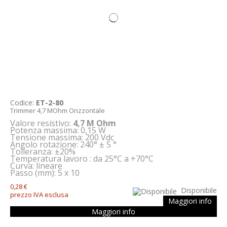
Codice:
ET-2-80
Trimmer 4,7 MOhm Orizzontale
Valore resistivo:
4,7 M Ohm
Potenza massima: 0,15 W
Tensione massima: 200 Vdc
Angolo rotazione: 240° ± 5 °
Tolleranza: ±20%
Temperatura lavoro : da 25°C a +70°C
Curva: lineare
Passo (mm): 5 x 10
0,28 €
Disponibile
prezzo IVA esclusa
Maggiori info
Maggiori info