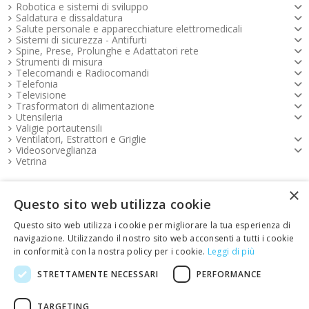
Robotica e sistemi di sviluppo
Saldatura e dissaldatura
Salute personale e apparecchiature elettromedicali
Sistemi di sicurezza - Antifurti
Spine, Prese, Prolunghe e Adattatori rete
Strumenti di misura
Telecomandi e Radiocomandi
Telefonia
Televisione
Trasformatori di alimentazione
Utensileria
Valigie portautensili
Ventilatori, Estrattori e Griglie
Videosorveglianza
Vetrina
×
Pagamenti FOOTER
Questo sito web utilizza cookie
Questo sito web utilizza i cookie per migliorare la tua esperienza di
Copyright e contatti FOOTER
navigazione. Utilizzando il nostro sito web acconsenti a tutti i cookie
in conformità con la nostra policy per i cookie.
Leggi di più
link Emotion FOOTER
STRETTAMENTE NECESSARI
PERFORMANCE
TARGETING