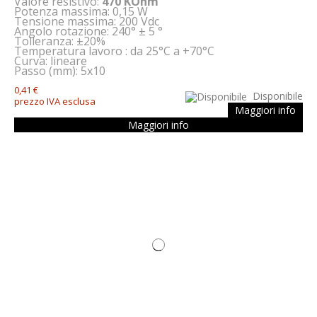
Valore resistivo:
470 KOhm
Potenza massima: 0,15 W
Tensione massima: 200 Vdc
Angolo rotazione: 240° ± 5 °
Tolleranza: ±20%
Temperatura lavoro : da 25°C a +70°C
Curva: lineare
Passo (mm): 5x10
0,41 €
Disponibile
prezzo IVA esclusa
Maggiori info
Maggiori info