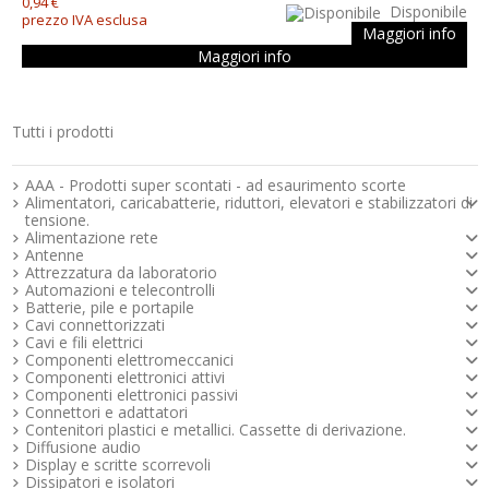
0,94 €
Disponibile
prezzo IVA esclusa
Maggiori info
Maggiori info
Tutti i prodotti
Strumenti e componenti per l’elettronica
AAA - Prodotti super scontati - ad esaurimento scorte
Alimentatori, caricabatterie, riduttori, elevatori e stabilizzatori di
tensione.
Alimentazione rete
Antenne
Attrezzatura da laboratorio
Automazioni e telecontrolli
Batterie, pile e portapile
Cavi connettorizzati
Cavi e fili elettrici
Componenti elettromeccanici
Componenti elettronici attivi
Componenti elettronici passivi
Connettori e adattatori
Contenitori plastici e metallici. Cassette di derivazione.
Diffusione audio
Display e scritte scorrevoli
Dissipatori e isolatori