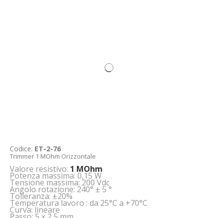
Codice:
ET-2-76
Trimmer 1 MOhm Orizzontale
Valore resistivo:
1 MOhm
Potenza massima: 0,15 W
Tensione massima: 200 Vdc
Angolo rotazione: 240° ± 5 °
Tolleranza: ±20%
Temperatura lavoro : da 25°C a +70°C
Curva: lineare
Passo: 5 x 2,5 mm