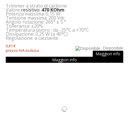
Trimmer a strato di carbone
Valore
resistivo:
470 KOhm
Potenza massima: 0,15 W
Tensione massima: 200 Vdc
Angolo rotazione: 265° ± 5 °
Tolleranza: ±20%
Temperatura lavoro : da -25°C a +70°C
Dissipazione: 0,25 W (a 40°C)
Regolazione: a cacciavite
0,61 €
Disponibile
prezzo IVA esclusa
Maggiori info
Maggiori info