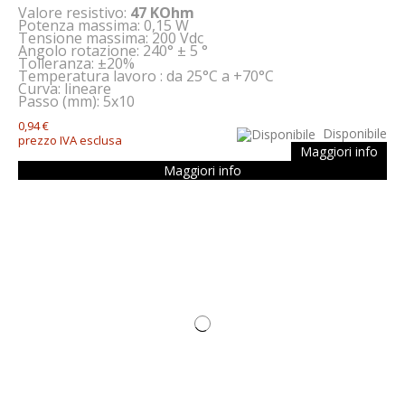
Valore resistivo:
47 KOhm
Potenza massima: 0,15 W
Tensione massima: 200 Vdc
Angolo rotazione: 240° ± 5 °
Tolleranza: ±20%
Temperatura lavoro : da 25°C a +70°C
Curva: lineare
Passo (mm): 5x10
0,94 €
Disponibile
prezzo IVA esclusa
Maggiori info
Maggiori info