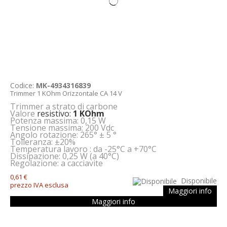
Codice:
MK-4934316839
Trimmer 1 KOhm Orizzontale CA 14 V
Trimmer a strato di carbone
Valore
resistivo:
1 KOhm
Potenza massima: 0,15 W
Tensione massima: 200 Vdc
Angolo rotazione: 265° ± 5 °
Tolleranza: ±20%
Temperatura lavoro : da -25°C a +70°C
Dissipazione: 0,25 W (a 40°C)
Regolazione: a cacciavite
0,61 €
Disponibile
prezzo IVA esclusa
Maggiori info
Maggiori info