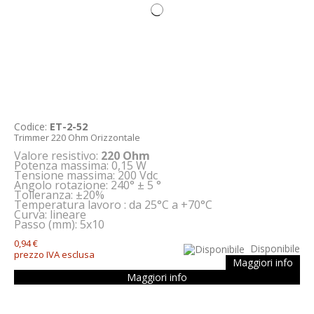
Codice:
ET-2-52
Trimmer 220 Ohm Orizzontale
Valore resistivo:
220 Ohm
Potenza massima: 0,15 W
Tensione massima: 200 Vdc
Angolo rotazione: 240° ± 5 °
Tolleranza: ±20%
Temperatura lavoro : da 25°C a +70°C
Curva: lineare
Passo (mm): 5x10
0,94 €
Disponibile
prezzo IVA esclusa
Maggiori info
Maggiori info