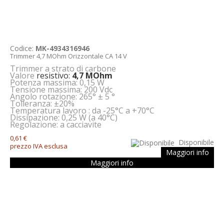
Codice:
MK-4934316946
Trimmer 4,7 MOhm Orizzontale CA 14 V
Trimmer a strato di carbone
Valore
resistivo:
4,7 MOhm
Potenza massima: 0,15 W
Tensione massima: 200 Vdc
Angolo rotazione: 265° ± 5 °
Tolleranza: ±20%
Temperatura lavoro : da -25°C a +70°C
Dissipazione: 0,25 W (a 40°C)
Regolazione: a cacciavite
0,61 €
Disponibile
prezzo IVA esclusa
Maggiori info
Maggiori info