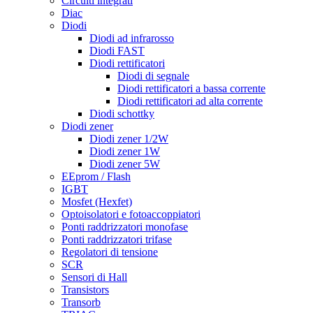
Circuiti integrati
Diac
Diodi
Diodi ad infrarosso
Diodi FAST
Diodi rettificatori
Diodi di segnale
Diodi rettificatori a bassa corrente
Diodi rettificatori ad alta corrente
Diodi schottky
Diodi zener
Diodi zener 1/2W
Diodi zener 1W
Diodi zener 5W
EEprom / Flash
IGBT
Mosfet (Hexfet)
Optoisolatori e fotoaccoppiatori
Ponti raddrizzatori monofase
Ponti raddrizzatori trifase
Regolatori di tensione
SCR
Sensori di Hall
Transistors
Transorb