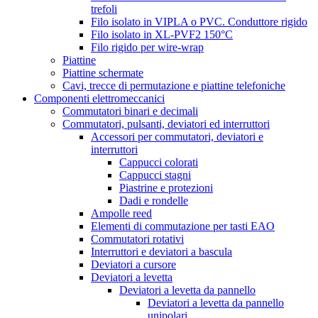
trefoli
Filo isolato in VIPLA o PVC. Conduttore rigido
Filo isolato in XL-PVF2 150°C
Filo rigido per wire-wrap
Piattine
Piattine schermate
Cavi, trecce di permutazione e piattine telefoniche
Componenti elettromeccanici
Commutatori binari e decimali
Commutatori, pulsanti, deviatori ed interruttori
Accessori per commutatori, deviatori e
interruttori
Cappucci colorati
Cappucci stagni
Piastrine e protezioni
Dadi e rondelle
Ampolle reed
Elementi di commutazione per tasti EAO
Commutatori rotativi
Interruttori e deviatori a bascula
Deviatori a cursore
Deviatori a levetta
Deviatori a levetta da pannello
Deviatori a levetta da pannello
unipolari