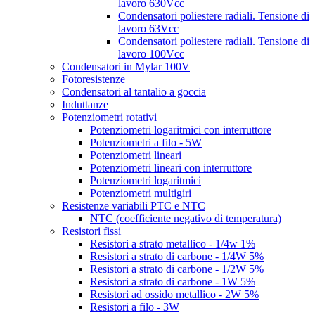
lavoro 630Vcc
Condensatori poliestere radiali. Tensione di
lavoro 63Vcc
Condensatori poliestere radiali. Tensione di
lavoro 100Vcc
Condensatori in Mylar 100V
Fotoresistenze
Condensatori al tantalio a goccia
Induttanze
Potenziometri rotativi
Potenziometri logaritmici con interruttore
Potenziometri a filo - 5W
Potenziometri lineari
Potenziometri lineari con interruttore
Potenziometri logaritmici
Potenziometri multigiri
Resistenze variabili PTC e NTC
NTC (coefficiente negativo di temperatura)
Resistori fissi
Resistori a strato metallico - 1/4w 1%
Resistori a strato di carbone - 1/4W 5%
Resistori a strato di carbone - 1/2W 5%
Resistori a strato di carbone - 1W 5%
Resistori ad ossido metallico - 2W 5%
Resistori a filo - 3W