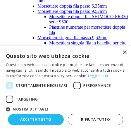
mm
Morsettiere doppia fila passo 6,35mm
Morsettiere doppia fila passo 9,52mm
Morsettiere doppia fila SHIMOCO FR330
serie S500
Piastrine numerate per morsettiere doppia
fila
Morsettiere singola fila passo 9,52mm
Morsettiera singola fila in bakelite per circ.
stampato serie T200
×
Morsettiera singola fila in resina poliest.
Questo sito web utilizza cookie
per circ. stampato serie AL200-AL300
Morsettiera singola fila SHIMOCO per
Questo sito web utilizza i cookie per migliorare la tua esperienza di
circuito stampato S200
navigazione. Utilizzando il nostro sito web acconsenti a tutti i cookie
Morsettiere varie
in conformità con la nostra policy per i cookie.
Leggi di più
Accessori per morsettiere
Puntalini
STRETTAMENTE NECESSARI
PERFORMANCE
Raccordi elettrici stagni
Spine e prese di alimentazione c.c.
TARGETING
Prese di alimentazione C.C.-Volanti
Spine di alimentazione C.C.- Per circ.stamp.
MOSTRA DETTAGLI
Spine di alimentazione C.C.-Pannello
Spine di alimentazione C.C.-Volanti
ACCETTA TUTTO
RIFIUTA TUTTO
Spinotteria da laboratorio
Boccole da pannello