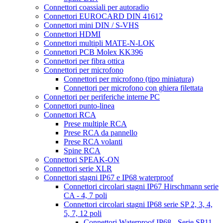
Connettori coassiali per autoradio
Connettori EUROCARD DIN 41612
Connettori mini DIN / S-VHS
Connettori HDMI
Connettori multipli MATE-N-LOK
Connettori PCB Molex KK396
Connettori per fibra ottica
Connettori per microfono
Connettori per microfono (tipo miniatura)
Connettori per microfono con ghiera filettata
Connettori per periferiche interne PC
Connettori punto-linea
Connettori RCA
Prese multiple RCA
Prese RCA da pannello
Prese RCA volanti
Spine RCA
Connettori SPEAK-ON
Connettori serie XLR
Connettori stagni IP67 e IP68 waterproof
Connettori circolari stagni IP67 Hirschmann serie
CA - 4, 7 poli
Connettori circolari stagni IP68 serie SP 2, 3, 4,
5, 7, 12 poli
Connettori Waterproof IP68 - Serie SP11 -