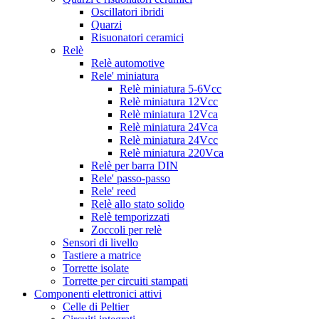
Oscillatori ibridi
Quarzi
Risuonatori ceramici
Relè
Relè automotive
Rele' miniatura
Relè miniatura 5-6Vcc
Relè miniatura 12Vcc
Relè miniatura 12Vca
Relè miniatura 24Vca
Relè miniatura 24Vcc
Relè miniatura 220Vca
Relè per barra DIN
Rele' passo-passo
Rele' reed
Relè allo stato solido
Relè temporizzati
Zoccoli per relè
Sensori di livello
Tastiere a matrice
Torrette isolate
Torrette per circuiti stampati
Componenti elettronici attivi
Celle di Peltier