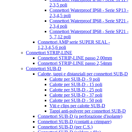
2,3,5 poli
Connettori Waterproof IP68 - Serie SP13 -
2,3,4,5 poli
Connettori Waterproof IP68 - Serie SP21 -
2,3,4 poli
Connettori Waterproof IP68 - Serie SP21 -
5, 7,12 poli
Connettori AMP serie SUPER SEAL -
1,2,3,4,5,6 poli
Connettori STRIP-LINE
Connettori STRIP-LINE passo 2,00mm
Connettori STRIP-LINE passo 2,54mm
Connettori SUB-D
Calotte, tappi e distanziali per connettori SUB-D
Calotte per SUB-D - 9 poli
Calotte per SUB-D - 15 poli
Calotte per SUB-D - 25 poli
Calotte per SUB-D - 37 poli
Calotte per SUB-D - 50 poli
Viti e clips per calotte SUB-D
Tappi anti-polvere per connettori SUB-D
Connettori SUB-D (a perforazione d'isolante)
Connettori SUB-D (contatti a crimpare)
Connettori SUB-D (per C.S.)