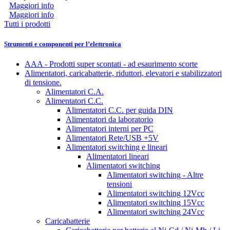
Maggiori info
Maggiori info
Tutti i prodotti
Strumenti e componenti per l’elettronica
AAA - Prodotti super scontati - ad esaurimento scorte
Alimentatori, caricabatterie, riduttori, elevatori e stabilizzatori
di tensione.
Alimentatori C.A.
Alimentatori C.C.
Alimentatori C.C. per guida DIN
Alimentatori da laboratorio
Alimentatori interni per PC
Alimentatori Rete/USB +5V
Alimentatori switching e lineari
Alimentatori lineari
Alimentatori switching
Alimentatori switching - Altre
tensioni
Alimentatori switching 12Vcc
Alimentatori switching 15Vcc
Alimentatori switching 24Vcc
Caricabatterie