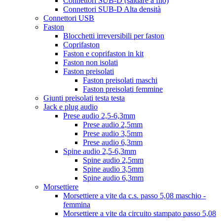
Connettori SUB-D (saldare a filo)
Connettori SUB-D Alta densità
Connettori USB
Faston
Blocchetti irreversibili per faston
Coprifaston
Faston e coprifaston in kit
Faston non isolati
Faston preisolati
Faston preisolati maschi
Faston preisolati femmine
Giunti preisolati testa testa
Jack e plug audio
Prese audio 2,5-6,3mm
Prese audio 2,5mm
Prese audio 3,5mm
Prese audio 6,3mm
Spine audio 2,5-6,3mm
Spine audio 2,5mm
Spine audio 3,5mm
Spine audio 6,3mm
Morsettiere
Morsettiere a vite da c.s. passo 5,08 maschio -
femmina
Morsettiere a vite da circuito stampato passo 5,08