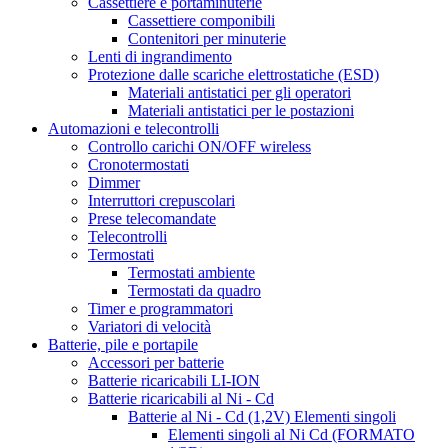
Cassettiere e portaminuterie
Cassettiere componibili
Contenitori per minuterie
Lenti di ingrandimento
Protezione dalle scariche elettrostatiche (ESD)
Materiali antistatici per gli operatori
Materiali antistatici per le postazioni
Automazioni e telecontrolli
Controllo carichi ON/OFF wireless
Cronotermostati
Dimmer
Interruttori crepuscolari
Prese telecomandate
Telecontrolli
Termostati
Termostati ambiente
Termostati da quadro
Timer e programmatori
Variatori di velocità
Batterie, pile e portapile
Accessori per batterie
Batterie ricaricabili LI-ION
Batterie ricaricabili al Ni - Cd
Batterie al Ni - Cd (1,2V) Elementi singoli
Elementi singoli al Ni Cd (FORMATO