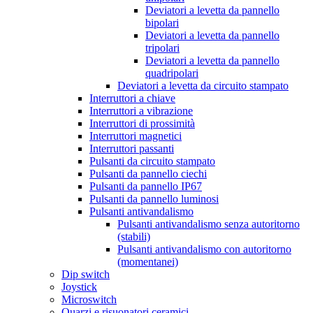
Deviatori a levetta da pannello
bipolari
Deviatori a levetta da pannello
tripolari
Deviatori a levetta da pannello
quadripolari
Deviatori a levetta da circuito stampato
Interruttori a chiave
Interruttori a vibrazione
Interruttori di prossimità
Interruttori magnetici
Interruttori passanti
Pulsanti da circuito stampato
Pulsanti da pannello ciechi
Pulsanti da pannello IP67
Pulsanti da pannello luminosi
Pulsanti antivandalismo
Pulsanti antivandalismo senza autoritorno
(stabili)
Pulsanti antivandalismo con autoritorno
(momentanei)
Dip switch
Joystick
Microswitch
Quarzi e risuonatori ceramici