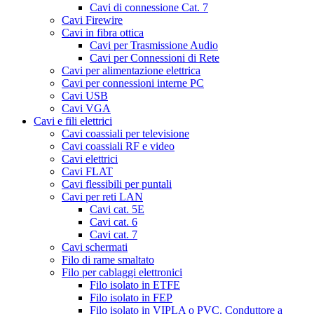
Cavi di connessione Cat. 7
Cavi Firewire
Cavi in fibra ottica
Cavi per Trasmissione Audio
Cavi per Connessioni di Rete
Cavi per alimentazione elettrica
Cavi per connessioni interne PC
Cavi USB
Cavi VGA
Cavi e fili elettrici
Cavi coassiali per televisione
Cavi coassiali RF e video
Cavi elettrici
Cavi FLAT
Cavi flessibili per puntali
Cavi per reti LAN
Cavi cat. 5E
Cavi cat. 6
Cavi cat. 7
Cavi schermati
Filo di rame smaltato
Filo per cablaggi elettronici
Filo isolato in ETFE
Filo isolato in FEP
Filo isolato in VIPLA o PVC. Conduttore a