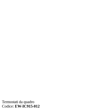
Termostati da quadro
Codice:
EW-IC915-012