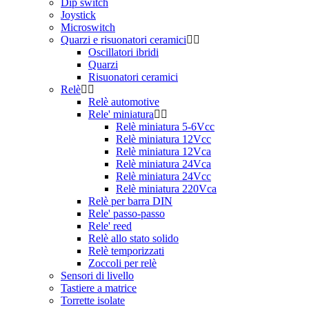
Dip switch
Joystick
Microswitch
Quarzi e risuonatori ceramici
Oscillatori ibridi
Quarzi
Risuonatori ceramici
Relè
Relè automotive
Rele' miniatura
Relè miniatura 5-6Vcc
Relè miniatura 12Vcc
Relè miniatura 12Vca
Relè miniatura 24Vca
Relè miniatura 24Vcc
Relè miniatura 220Vca
Relè per barra DIN
Rele' passo-passo
Rele' reed
Relè allo stato solido
Relè temporizzati
Zoccoli per relè
Sensori di livello
Tastiere a matrice
Torrette isolate