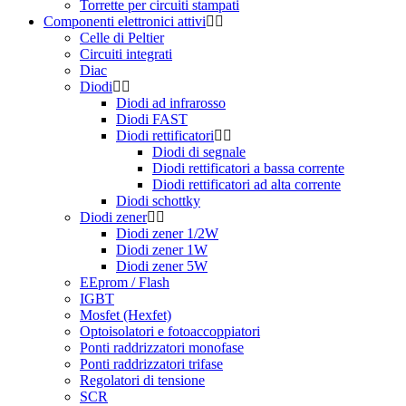
Torrette per circuiti stampati
Componenti elettronici attivi
Celle di Peltier
Circuiti integrati
Diac
Diodi
Diodi ad infrarosso
Diodi FAST
Diodi rettificatori
Diodi di segnale
Diodi rettificatori a bassa corrente
Diodi rettificatori ad alta corrente
Diodi schottky
Diodi zener
Diodi zener 1/2W
Diodi zener 1W
Diodi zener 5W
EEprom / Flash
IGBT
Mosfet (Hexfet)
Optoisolatori e fotoaccoppiatori
Ponti raddrizzatori monofase
Ponti raddrizzatori trifase
Regolatori di tensione
SCR