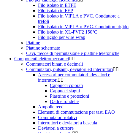
Filo isolato in ETFE
Filo isolato in FEP
Filo isolato in VIPLA o PVC. Conduttore a
trefoli
Filo isolato in VIPLA o PVC. Conduttore rigido
Filo isolato in XL-PVF2 150°C
Filo rigido per wire-wrap
Piattine
Piattine schermate
Cavi, trecce di permutazione e piattine telefoniche
Componenti elettromeccanici
Commutatori binari e decimali
Commutatori, pulsanti, deviatori ed interruttori
Accessori per commutatori, deviatori e
interruttori
Cappucci colorati
Cappucci stagni
Piastrine e protezioni
Dadi e rondelle
Ampolle reed
Elementi di commutazione per tasti EAO
Commutatori rotativi
Interruttori e deviatori a bascula
Deviatori a cursore