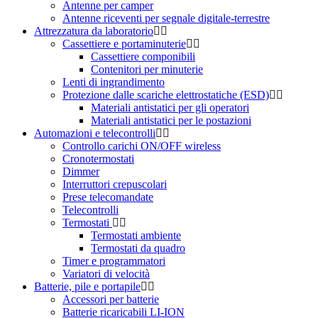
Antenne per camper
Antenne riceventi per segnale digitale-terrestre
Attrezzatura da laboratorio
Cassettiere e portaminuterie
Cassettiere componibili
Contenitori per minuterie
Lenti di ingrandimento
Protezione dalle scariche elettrostatiche (ESD)
Materiali antistatici per gli operatori
Materiali antistatici per le postazioni
Automazioni e telecontrolli
Controllo carichi ON/OFF wireless
Cronotermostati
Dimmer
Interruttori crepuscolari
Prese telecomandate
Telecontrolli
Termostati
Termostati ambiente
Termostati da quadro
Timer e programmatori
Variatori di velocità
Batterie, pile e portapile
Accessori per batterie
Batterie ricaricabili LI-ION