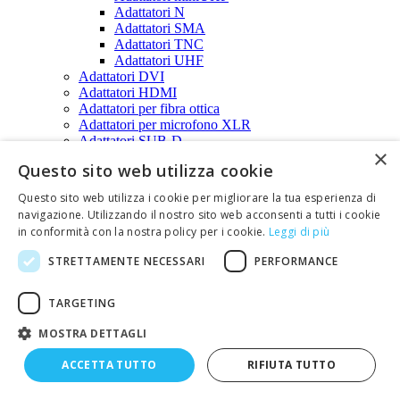
Adattatori N
Adattatori SMA
Adattatori TNC
Adattatori UHF
Adattatori DVI
Adattatori HDMI
Adattatori per fibra ottica
Adattatori per microfono XLR
Adattatori SUB-D
×
Adattatori PS2
Questo sito web utilizza cookie
Adattatori USB
Connettori a perforazione di isolante
Questo sito web utilizza i cookie per migliorare la tua esperienza di
Connettori a perforazione d'isolante (femmina
navigazione. Utilizzando il nostro sito web acconsenti a tutti i cookie
volanti)
in conformità con la nostra policy per i cookie.
Leggi di più
Connettori a perforazione d'isolante (maschi da
c.s.)
STRETTAMENTE NECESSARI
PERFORMANCE
Connettori a perforazione d'isolante (maschi
volanti)
Connettori AMP MODU
TARGETING
Connettori AMP MODU I
MOSTRA DETTAGLI
Connettori AMP MODU II
Connettori AMP MODU II (FEMMINE)
ACCETTA TUTTO
RIFIUTA TUTTO
Connettori AMP MODU II (MASCHI)
Connettori circolari multipolari
Connettori AMP CPC - serie 1