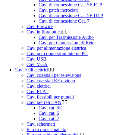
Cavi di connessione Cat. 5E FTP
Cavi patch incrociati
Cavi di connessione Cat. 5E UTP
Cavi di connessione Cat. 7
Cavi Firewire
Cavi in fibra ottica
Cavi per Trasmissione Audio
Cavi per Connessioni di Rete
Cavi per alimentazione elettrica
Cavi per connessioni interne PC
Cavi USB
Cavi VGA
Cavi e fili elettrici
Cavi coassiali per televisione
Cavi coassiali RF e video
Cavi elettrici
Cavi FLAT
Cavi flessibili per puntali
Cavi per reti LAN
Cavi cat. 5E
Cavi cat. 6
Cavi cat. 7
Cavi schermati
Filo di rame smaltato
Filo per cablaggi elettronici