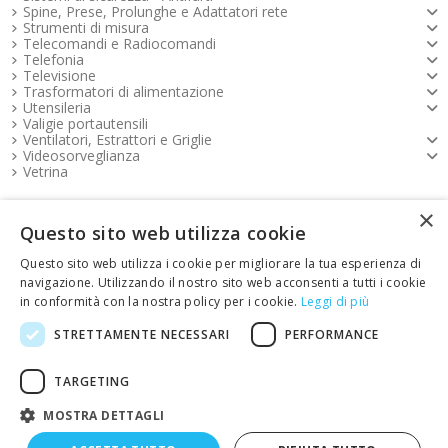
Spine, Prese, Prolunghe e Adattatori rete
Strumenti di misura
Telecomandi e Radiocomandi
Telefonia
Televisione
Trasformatori di alimentazione
Utensileria
Valigie portautensili
Ventilatori, Estrattori e Griglie
Videosorveglianza
Vetrina
×
Pagamenti FOOTER
Questo sito web utilizza cookie
Questo sito web utilizza i cookie per migliorare la tua esperienza di
Copyright e contatti FOOTER
navigazione. Utilizzando il nostro sito web acconsenti a tutti i cookie
in conformità con la nostra policy per i cookie.
Leggi di più
link Emotion FOOTER
STRETTAMENTE NECESSARI
PERFORMANCE
TARGETING
Restituisci articoli
MOSTRA DETTAGLI