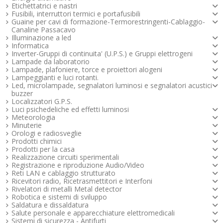
Etichettatrici e nastri
Fusibili, interruttori termici e portafusibili
Guaine per cavi di formazione-Termorestringenti-Cablaggio-
Canaline Passacavo
Illuminazione a led
Informatica
Inverter-Gruppi di continuita' (U.P.S.) e Gruppi elettrogeni
Lampade da laboratorio
Lampade, plafoniere, torce e proiettori alogeni
Lampeggianti e luci rotanti.
Led, microlampade, segnalatori luminosi e segnalatori acustici -
buzzer
Localizzatori G.P.S.
Luci psichedeliche ed effetti luminosi
Meteorologia
Minuterie
Orologi e radiosveglie
Prodotti chimici
Prodotti per la casa
Realizzazione circuiti sperimentali
Registrazione e riproduzione Audio/Video
Reti LAN e cablaggio strutturato
Ricevitori radio, Ricetrasmettitori e Interfoni
Rivelatori di metalli Metal detector
Robotica e sistemi di sviluppo
Saldatura e dissaldatura
Salute personale e apparecchiature elettromedicali
Sistemi di sicurezza - Antifurti