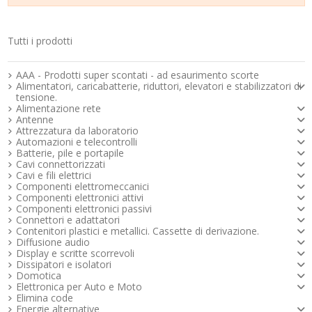
Tutti i prodotti
Strumenti e componenti per l’elettronica
AAA - Prodotti super scontati - ad esaurimento scorte
Alimentatori, caricabatterie, riduttori, elevatori e stabilizzatori di
tensione.
Alimentazione rete
Antenne
Attrezzatura da laboratorio
Automazioni e telecontrolli
Batterie, pile e portapile
Cavi connettorizzati
Cavi e fili elettrici
Componenti elettromeccanici
Componenti elettronici attivi
Componenti elettronici passivi
Connettori e adattatori
Contenitori plastici e metallici. Cassette di derivazione.
Diffusione audio
Display e scritte scorrevoli
Dissipatori e isolatori
Domotica
Elettronica per Auto e Moto
Elimina code
Energie alternative