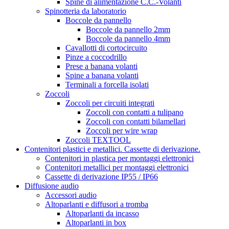
Spine di alimentazione C.C.-Volanti
Spinotteria da laboratorio
Boccole da pannello
Boccole da pannello 2mm
Boccole da pannello 4mm
Cavallotti di cortocircuito
Pinze a coccodrillo
Prese a banana volanti
Spine a banana volanti
Terminali a forcella isolati
Zoccoli
Zoccoli per circuiti integrati
Zoccoli con contatti a tulipano
Zoccoli con contatti bilamellari
Zoccoli per wire wrap
Zoccoli TEXTOOL
Contenitori plastici e metallici. Cassette di derivazione.
Contenitori in plastica per montaggi elettronici
Contenitori metallici per montaggi elettronici
Cassette di derivazione IP55 / IP66
Diffusione audio
Accessori audio
Altoparlanti e diffusori a tromba
Altoparlanti da incasso
Altoparlanti in box