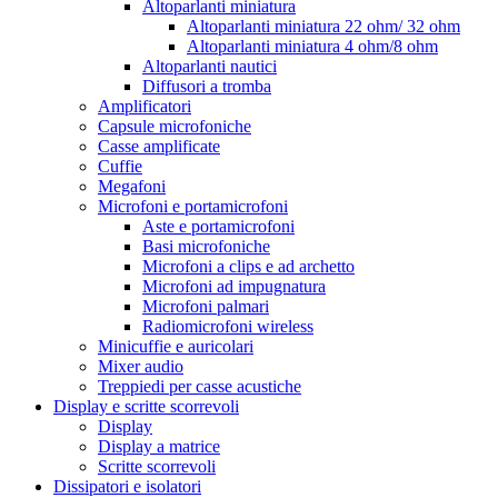
Altoparlanti miniatura
Altoparlanti miniatura 22 ohm/ 32 ohm
Altoparlanti miniatura 4 ohm/8 ohm
Altoparlanti nautici
Diffusori a tromba
Amplificatori
Capsule microfoniche
Casse amplificate
Cuffie
Megafoni
Microfoni e portamicrofoni
Aste e portamicrofoni
Basi microfoniche
Microfoni a clips e ad archetto
Microfoni ad impugnatura
Microfoni palmari
Radiomicrofoni wireless
Minicuffie e auricolari
Mixer audio
Treppiedi per casse acustiche
Display e scritte scorrevoli
Display
Display a matrice
Scritte scorrevoli
Dissipatori e isolatori