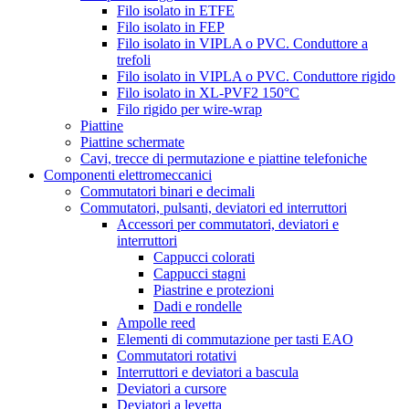
Filo isolato in ETFE
Filo isolato in FEP
Filo isolato in VIPLA o PVC. Conduttore a
trefoli
Filo isolato in VIPLA o PVC. Conduttore rigido
Filo isolato in XL-PVF2 150°C
Filo rigido per wire-wrap
Piattine
Piattine schermate
Cavi, trecce di permutazione e piattine telefoniche
Componenti elettromeccanici
Commutatori binari e decimali
Commutatori, pulsanti, deviatori ed interruttori
Accessori per commutatori, deviatori e
interruttori
Cappucci colorati
Cappucci stagni
Piastrine e protezioni
Dadi e rondelle
Ampolle reed
Elementi di commutazione per tasti EAO
Commutatori rotativi
Interruttori e deviatori a bascula
Deviatori a cursore
Deviatori a levetta