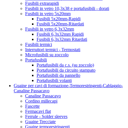
Fusibili extrarapidi
Fusibili in vetro 10,3x38 e portafusibili - dorati
Fusibili in vetro 5x20mm
Fusibili 5x20mm-Rapidi
Fusibili 5x20mm-Ritardati
Fusibili in vetro 6,3x32mm
Fusibili 6,3x32mm Rapidi
Fusibili 6,3x32mm Ritardati
Fusibili termici
Interruttori termici - Termostati
Microfusibili su zoccolo
Portafusibili
Portafusibili da c.s. (su zoccolo)
Portafusibili da circuito stampato
Portafusibili da pannello
Portafusibili volanti
Guaine per cavi di formazione-Termorestringenti-Cablaggio-
Canaline Passacavo
Canaline Passacavo
Cordino millecapi
Fascette
Fermacavi flat
Ferrule - Solder sleeves
Guaine Trecciate
Guaine termorestringenti