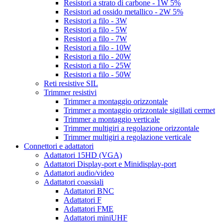
Resistori a strato di carbone - 1W 5%
Resistori ad ossido metallico - 2W 5%
Resistori a filo - 3W
Resistori a filo - 5W
Resistori a filo - 7W
Resistori a filo - 10W
Resistori a filo - 20W
Resistori a filo - 25W
Resistori a filo - 50W
Reti resistive SIL
Trimmer resistivi
Trimmer a montaggio orizzontale
Trimmer a montaggio orizzontale sigillati cermet
Trimmer a montaggio verticale
Trimmer multigiri a regolazione orizzontale
Trimmer multigiri a regolazione verticale
Connettori e adattatori
Adattatori 15HD (VGA)
Adattatori Display-port e Minidisplay-port
Adattatori audio/video
Adattatori coassiali
Adattatori BNC
Adattatori F
Adattatori FME
Adattatori miniUHF