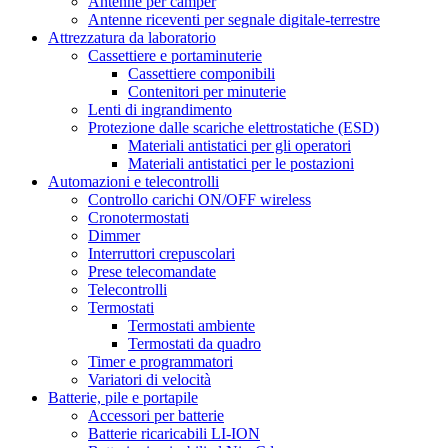
Antenne per camper
Antenne riceventi per segnale digitale-terrestre
Attrezzatura da laboratorio
Cassettiere e portaminuterie
Cassettiere componibili
Contenitori per minuterie
Lenti di ingrandimento
Protezione dalle scariche elettrostatiche (ESD)
Materiali antistatici per gli operatori
Materiali antistatici per le postazioni
Automazioni e telecontrolli
Controllo carichi ON/OFF wireless
Cronotermostati
Dimmer
Interruttori crepuscolari
Prese telecomandate
Telecontrolli
Termostati
Termostati ambiente
Termostati da quadro
Timer e programmatori
Variatori di velocità
Batterie, pile e portapile
Accessori per batterie
Batterie ricaricabili LI-ION