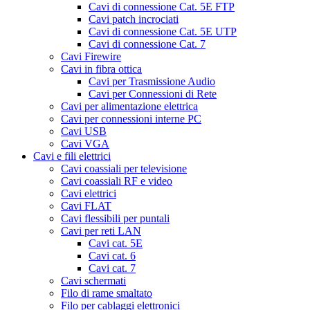
Cavi di connessione Cat. 5E FTP
Cavi patch incrociati
Cavi di connessione Cat. 5E UTP
Cavi di connessione Cat. 7
Cavi Firewire
Cavi in fibra ottica
Cavi per Trasmissione Audio
Cavi per Connessioni di Rete
Cavi per alimentazione elettrica
Cavi per connessioni interne PC
Cavi USB
Cavi VGA
Cavi e fili elettrici
Cavi coassiali per televisione
Cavi coassiali RF e video
Cavi elettrici
Cavi FLAT
Cavi flessibili per puntali
Cavi per reti LAN
Cavi cat. 5E
Cavi cat. 6
Cavi cat. 7
Cavi schermati
Filo di rame smaltato
Filo per cablaggi elettronici