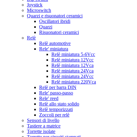
Joystick
Microswitch
Quarzi e risuonatori ceramici
Oscillatori ibridi
Quarzi
Risuonatori ceramici
Relè
Relè automotive
Rele' miniatura
Relè miniatura 5-6Vcc
Relè miniatura 12Vcc
Relè miniatura 12Vca
Relè miniatura 24Vca
Relè miniatura 24Vcc
Relè miniatura 220Vca
Relè per barra DIN
Rele' passo-passo
Rele' reed
Relè allo stato solido
Relè temporizzati
Zoccoli per relè
Sensori di livello
Tastiere a matrice
Torrette isolate
Torrette per circuiti stampati