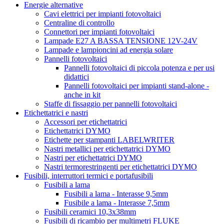
Energie alternative
Cavi elettrici per impianti fotovoltaici
Centraline di controllo
Connettori per impianti fotovoltaici
Lampade E27 A BASSA TENSIONE 12V-24V
Lampade e lampioncini ad energia solare
Pannelli fotovoltaici
Pannelli fotovoltaici di piccola potenza e per usi
didattici
Pannelli fotovoltaici per impianti stand-alone -
anche in kit
Staffe di fissaggio per pannelli fotovoltaici
Etichettatrici e nastri
Accessori per etichettatrici
Etichettatrici DYMO
Etichette per stampanti LABELWRITER
Nastri metallici per etichettatrici DYMO
Nastri per etichettatrici DYMO
Nastri termorestringenti per etichettatrici DYMO
Fusibili, interruttori termici e portafusibili
Fusibili a lama
Fusibili a lama - Interasse 9,5mm
Fusibile a lama - Interasse 7,5mm
Fusibili ceramici 10,3x38mm
Fusibili di ricambio per multimetri FLUKE