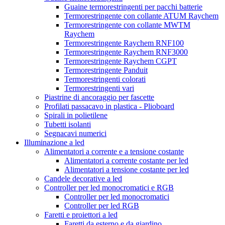
Guaine termorestringenti per pacchi batterie
Termorestringente con collante ATUM Raychem
Termorestringente con collante MWTM
Raychem
Termorestringente Raychem RNF100
Termorestringente Raychem RNF3000
Termorestringente Raychem CGPT
Termorestringente Panduit
Termorestringenti colorati
Termorestringenti vari
Piastrine di ancoraggio per fascette
Profilati passacavo in plastica - Plioboard
Spirali in polietilene
Tubetti isolanti
Segnacavi numerici
Illuminazione a led
Alimentatori a corrente e a tensione costante
Alimentatori a corrente costante per led
Alimentatori a tensione costante per led
Candele decorative a led
Controller per led monocromatici e RGB
Controller per led monocromatici
Controller per led RGB
Faretti e proiettori a led
Faretti da esterno e da giardino