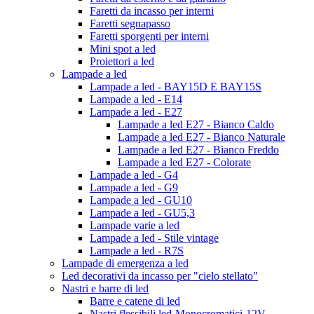
Faretti da incasso per interni
Faretti segnapasso
Faretti sporgenti per interni
Mini spot a led
Proiettori a led
Lampade a led
Lampade a led - BAY15D E BAY15S
Lampade a led - E14
Lampade a led - E27
Lampade a led E27 - Bianco Caldo
Lampade a led E27 - Bianco Naturale
Lampade a led E27 - Bianco Freddo
Lampade a led E27 - Colorate
Lampade a led - G4
Lampade a led - G9
Lampade a led - GU10
Lampade a led - GU5,3
Lampade varie a led
Lampade a led - Stile vintage
Lampade a led - R7S
Lampade di emergenza a led
Led decorativi da incasso per "cielo stellato"
Nastri e barre di led
Barre e catene di led
Nastri flessibili led-Monocromatici-12V