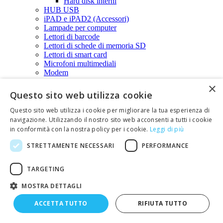
Hard disk interni
HUB USB
iPAD e iPAD2 (Accessori)
Lampade per computer
Lettori di barcode
Lettori di schede di memoria SD
Lettori di smart card
Microfoni multimediali
Modem
Monitor
×
Mouse
Questo sito web utilizza cookie
Schede audio
Schede di espansione
Questo sito web utilizza i cookie per migliorare la tua esperienza di
Schede di espansione PCI (varie)
navigazione. Utilizzando il nostro sito web acconsenti a tutti i cookie
Schede PCMCIA
in conformità con la nostra policy per i cookie.
Leggi di più
Schede di memoria - SD card
Accessori per schede di memoria
STRETTAMENTE NECESSARI
PERFORMANCE
Micro SD CARD
SD CARD
TARGETING
Splitter VGA per monitor
Tastiere
MOSTRA DETTAGLI
Telefoni VOIP
Vari per computer
ACCETTA TUTTO
RIFIUTA TUTTO
Ventole per CPU
Web cam