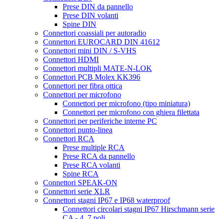
Prese DIN da pannello
Prese DIN volanti
Spine DIN
Connettori coassiali per autoradio
Connettori EUROCARD DIN 41612
Connettori mini DIN / S-VHS
Connettori HDMI
Connettori multipli MATE-N-LOK
Connettori PCB Molex KK396
Connettori per fibra ottica
Connettori per microfono
Connettori per microfono (tipo miniatura)
Connettori per microfono con ghiera filettata
Connettori per periferiche interne PC
Connettori punto-linea
Connettori RCA
Prese multiple RCA
Prese RCA da pannello
Prese RCA volanti
Spine RCA
Connettori SPEAK-ON
Connettori serie XLR
Connettori stagni IP67 e IP68 waterproof
Connettori circolari stagni IP67 Hirschmann serie
CA - 4, 7 poli