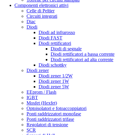
Componenti elettronici attivi
Celle di Peltier
Circuiti integrati
Diac
Diodi
Diodi ad infrarosso
Diodi FAST
Diodi rettificatori
Diodi di segnale
Diodi rettificatori a bassa corrente
Diodi rettificatori ad alta corrente
Diodi schottky
Diodi zener
Diodi zener 1/2W
Diodi zener 1W
Diodi zener 5W
EEprom / Flash
IGBT
Mosfet (Hexfet)
Optoisolatori e fotoaccoppiatori
Ponti raddrizzatori monofase
Ponti raddrizzatori trifase
Regolatori di tensione
SCR