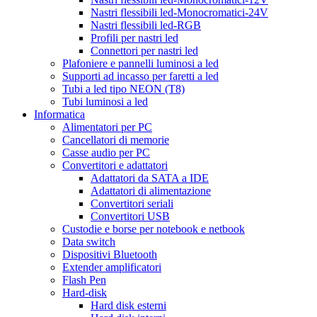
Nastri flessibili led-Monocromatici-24V
Nastri flessibili led-RGB
Profili per nastri led
Connettori per nastri led
Plafoniere e pannelli luminosi a led
Supporti ad incasso per faretti a led
Tubi a led tipo NEON (T8)
Tubi luminosi a led
Informatica
Alimentatori per PC
Cancellatori di memorie
Casse audio per PC
Convertitori e adattatori
Adattatori da SATA a IDE
Adattatori di alimentazione
Convertitori seriali
Convertitori USB
Custodie e borse per notebook e netbook
Data switch
Dispositivi Bluetooth
Extender amplificatori
Flash Pen
Hard-disk
Hard disk esterni