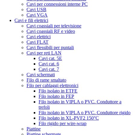
Cavi per connessioni interne PC
Cavi USB
Cavi VGA
Cavi e fili elettrici
Cavi coassiali per televisione
Cavi coassiali RF e video
Cavi elettrici
Cavi FLAT
Cavi flessibili per puntali
Cavi per reti LAN
Cavi cat. 5E
Cavi cat. 6
Cavi cat. 7
Cavi schermati
Filo di rame smaltato
Filo per cablaggi elettronici
Filo isolato in ETFE
Filo isolato in FEP
Filo isolato in VIPLA o PVC. Conduttore a
trefoli
Filo isolato in VIPLA o PVC. Conduttore rigido
Filo isolato in XL-PVF2 150°C
Filo rigido per wire-wrap
Piattine
Piattine schermate