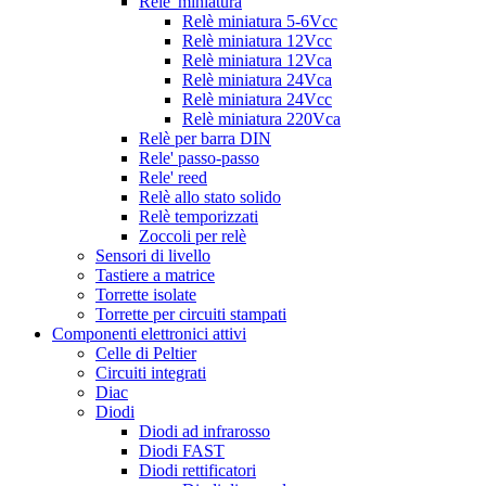
Rele' miniatura
Relè miniatura 5-6Vcc
Relè miniatura 12Vcc
Relè miniatura 12Vca
Relè miniatura 24Vca
Relè miniatura 24Vcc
Relè miniatura 220Vca
Relè per barra DIN
Rele' passo-passo
Rele' reed
Relè allo stato solido
Relè temporizzati
Zoccoli per relè
Sensori di livello
Tastiere a matrice
Torrette isolate
Torrette per circuiti stampati
Componenti elettronici attivi
Celle di Peltier
Circuiti integrati
Diac
Diodi
Diodi ad infrarosso
Diodi FAST
Diodi rettificatori