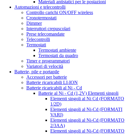
Materiali antistatici per le postazioni
Automazioni e telecontrolli
Controllo carichi ON/OFF wireless
Cronotermostati
Dimmer
Interruttori crepuscolari
Prese telecomandate
Telecontrolli
Termostati
Termostati ambiente
Termostati da quadro
Timer e programmatori
Variatori di velocità
Batterie, pile e portapile
Accessori per batterie
Batterie ricaricabili LI-ION
Batterie ricaricabili al Ni - Cd
Batterie al Ni - Cd (1,2V) Elementi singoli
Elementi singoli al Ni Cd (FORMATO
1/2D)
Elementi singoli al Ni-Cd (FORMATI
VARI)
Elementi singoli al Ni-Cd (FORMATO
2/3AA)
Elementi singoli al Ni-Cd (FORMATO