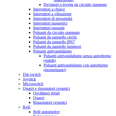
Deviatori a levetta da circuito stampato
Interruttori a chiave
Interruttori a vibrazione
Interruttori di prossimità
Interruttori magnetici
Interruttori passanti
Pulsanti da circuito stampato
Pulsanti da pannello ciechi
Pulsanti da pannello IP67
Pulsanti da pannello luminosi
Pulsanti antivandalismo
Pulsanti antivandalismo senza autoritorno
(stabili)
Pulsanti antivandalismo con autoritorno
(momentanei)
Dip switch
Joystick
Microswitch
Quarzi e risuonatori ceramici
Oscillatori ibridi
Quarzi
Risuonatori ceramici
Relè
Relè automotive