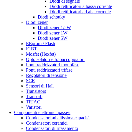
Diodi di segnale
Diodi rettificatori a bassa corrente
Diodi rettificatori ad alta corrente
Diodi schottky
Diodi zener
Diodi zener 1/2W
Diodi zener 1W
Diodi zener 5W
EEprom / Flash
IGBT
Mosfet (Hexfet)
Optoisolatori e fotoaccoppiatori
Ponti raddrizzatori monofase
Ponti raddrizzatori trifase
Regolatori di tensione
SCR
Sensori di Hall
Transistors
Transorb
TRIAC
Varistori
Componenti elettronici passivi
Condensatori ad altissima capacità
Condensatori ceramici
Condensatori di rifasamento