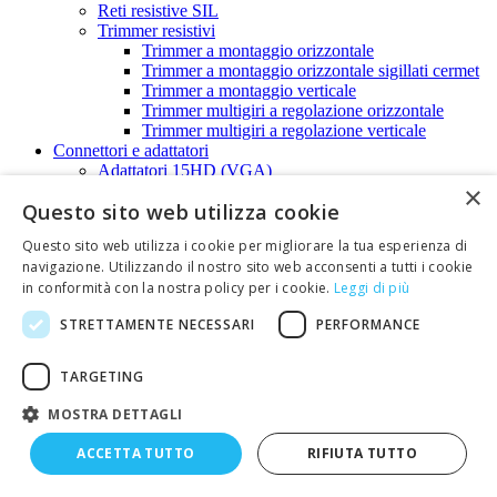
Reti resistive SIL
Trimmer resistivi
Trimmer a montaggio orizzontale
Trimmer a montaggio orizzontale sigillati cermet
Trimmer a montaggio verticale
Trimmer multigiri a regolazione orizzontale
Trimmer multigiri a regolazione verticale
Connettori e adattatori
Adattatori 15HD (VGA)
×
Adattatori Display-port e Minidisplay-port
Questo sito web utilizza cookie
Adattatori audio/video
Adattatori coassiali
Questo sito web utilizza i cookie per migliorare la tua esperienza di
Adattatori BNC
navigazione. Utilizzando il nostro sito web acconsenti a tutti i cookie
Adattatori F
in conformità con la nostra policy per i cookie.
Leggi di più
Adattatori FME
Adattatori miniUHF
STRETTAMENTE NECESSARI
PERFORMANCE
Adattatori N
Adattatori SMA
Adattatori TNC
TARGETING
Adattatori UHF
Adattatori DVI
MOSTRA DETTAGLI
Adattatori HDMI
Adattatori per fibra ottica
ACCETTA TUTTO
RIFIUTA TUTTO
Adattatori per microfono XLR
Adattatori SUB-D