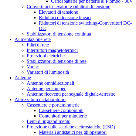
Caricabatterie per batterie al Piombo - 36V
Convertitori, elevatori e riduttori di tensione
Elevatori di tensione
Riduttori di tensione lineari
Riduttori di tensione switching-Convertitori DC-
DC
Stabilizzatori di tensione continua
Alimentazione rete
Filtri di rete
Interruttori magnetotermici
Protezioni elettriche
Stabilizzatori di tensione di rete
Variac
Variatori di luminosità
Antenne
Antenne omnidirezionali
Antenne per camper
Antenne riceventi per segnale digitale-terrestre
Attrezzatura da laboratorio
Cassettiere e portaminuterie
Cassettiere componibili
Contenitori per minuterie
Lenti di ingrandimento
Protezione dalle scariche elettrostatiche (ESD)
Materiali antistatici per gli operatori