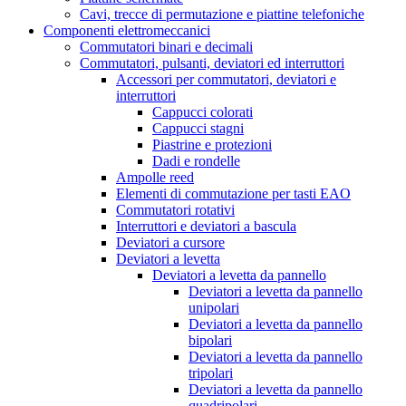
Cavi, trecce di permutazione e piattine telefoniche
Componenti elettromeccanici
Commutatori binari e decimali
Commutatori, pulsanti, deviatori ed interruttori
Accessori per commutatori, deviatori e
interruttori
Cappucci colorati
Cappucci stagni
Piastrine e protezioni
Dadi e rondelle
Ampolle reed
Elementi di commutazione per tasti EAO
Commutatori rotativi
Interruttori e deviatori a bascula
Deviatori a cursore
Deviatori a levetta
Deviatori a levetta da pannello
Deviatori a levetta da pannello
unipolari
Deviatori a levetta da pannello
bipolari
Deviatori a levetta da pannello
tripolari
Deviatori a levetta da pannello
quadripolari