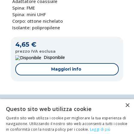
Adattatore coassiale
Spina: FME
Spina: mini UHF
Corpo: ottone nichelato
Isolante: polipropilene
4,65 €
prezzo IVA esclusa
Disponibile
Maggiori info
×
Antei & Paolucci S.r.l. Via Bologna, 70 A-B-C-D La
Questo sito web utilizza cookie
Spezia
P.IVA/C.F. 00209350115 Capitale sociale: €
Questo sito web utilizza i cookie per migliorare la tua esperienza di
84.500,00 Azienda iscritta al registro delle imprese
navigazione. Utilizzando il nostro sito web acconsenti a tutti i cookie
di La Spezia con il numero REA 62679
Privacy policy
Cookie Policy
in conformità con la nostra policy per i cookie.
Leggi di più