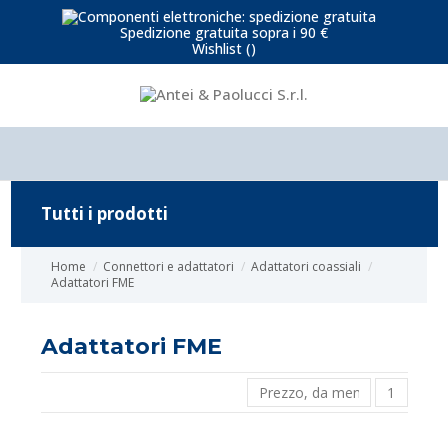
Spedizione gratuita sopra i 90 €
Wishlist (
)
Tutti i prodotti
Home
Connettori e adattatori
Adattatori coassiali
Adattatori FME
Adattatori FME
Prezzo, da meno caro a più 
1