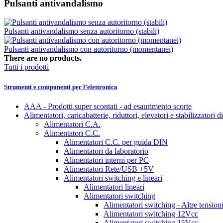
Pulsanti antivandalismo
Pulsanti antivandalismo senza autoritorno (stabili)
Pulsanti antivandalismo con autoritorno (momentanei)
There are no products.
Tutti i prodotti
Strumenti e componenti per l’elettronica
AAA - Prodotti super scontati - ad esaurimento scorte
Alimentatori, caricabatterie, riduttori, elevatori e stabilizzatori d
Alimentatori C.A.
Alimentatori C.C.
Alimentatori C.C. per guida DIN
Alimentatori da laboratorio
Alimentatori interni per PC
Alimentatori Rete/USB +5V
Alimentatori switching e lineari
Alimentatori lineari
Alimentatori switching
Alimentatori switching - Altre tension
Alimentatori switching 12Vcc
Alimentatori switching 15Vcc