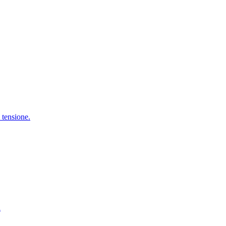
i tensione.
i