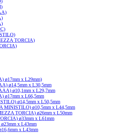
D)
I)
AA)
A)
A)
SC)
 STILO)
C MEZZA TORCIA)
 TORCIA)
3A) ø17mm x L29mm)
3AA) ø14,5mm x L30,5mm
/3AAA) ø10,1mm x L29,7mm
3A) ø17mm x L66,5mm
A STILO) ø14,5mm x L50,5mm
AAA MINISTILO) ø10,5mm x L44,5mm
 C MEZZA TORCIA) ø26mm x L50mm
D TORCIA) ø33mm x L61mm
C) ø23mm x L43mm
 ø16,6mm x L43mm