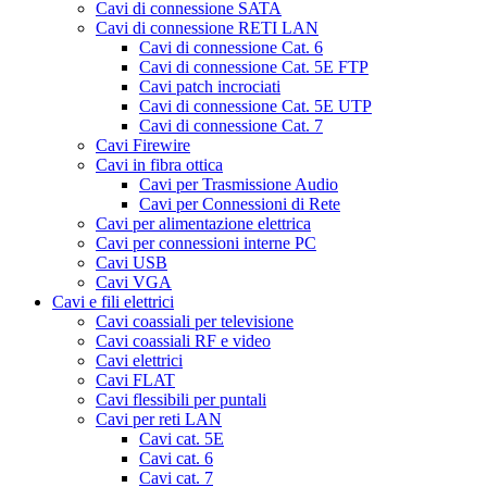
Cavi di connessione SATA
Cavi di connessione RETI LAN
Cavi di connessione Cat. 6
Cavi di connessione Cat. 5E FTP
Cavi patch incrociati
Cavi di connessione Cat. 5E UTP
Cavi di connessione Cat. 7
Cavi Firewire
Cavi in fibra ottica
Cavi per Trasmissione Audio
Cavi per Connessioni di Rete
Cavi per alimentazione elettrica
Cavi per connessioni interne PC
Cavi USB
Cavi VGA
Cavi e fili elettrici
Cavi coassiali per televisione
Cavi coassiali RF e video
Cavi elettrici
Cavi FLAT
Cavi flessibili per puntali
Cavi per reti LAN
Cavi cat. 5E
Cavi cat. 6
Cavi cat. 7