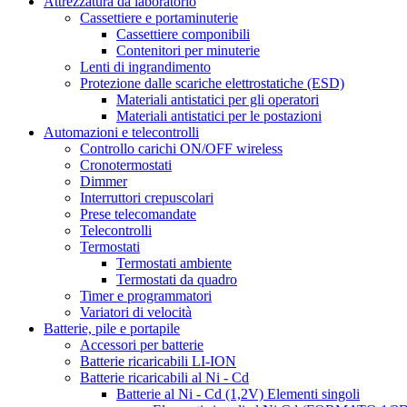
Attrezzatura da laboratorio
Cassettiere e portaminuterie
Cassettiere componibili
Contenitori per minuterie
Lenti di ingrandimento
Protezione dalle scariche elettrostatiche (ESD)
Materiali antistatici per gli operatori
Materiali antistatici per le postazioni
Automazioni e telecontrolli
Controllo carichi ON/OFF wireless
Cronotermostati
Dimmer
Interruttori crepuscolari
Prese telecomandate
Telecontrolli
Termostati
Termostati ambiente
Termostati da quadro
Timer e programmatori
Variatori di velocità
Batterie, pile e portapile
Accessori per batterie
Batterie ricaricabili LI-ION
Batterie ricaricabili al Ni - Cd
Batterie al Ni - Cd (1,2V) Elementi singoli