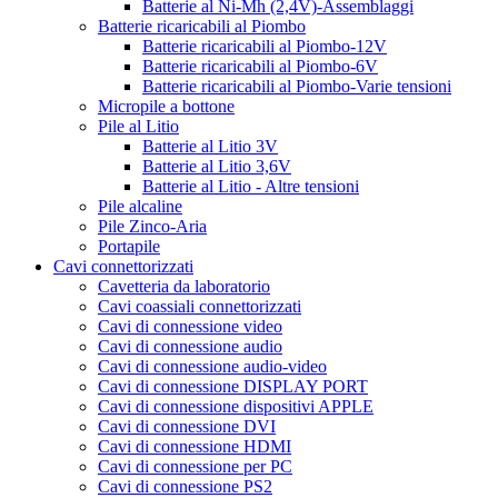
Batterie al Ni-Mh (2,4V)-Assemblaggi
Batterie ricaricabili al Piombo
Batterie ricaricabili al Piombo-12V
Batterie ricaricabili al Piombo-6V
Batterie ricaricabili al Piombo-Varie tensioni
Micropile a bottone
Pile al Litio
Batterie al Litio 3V
Batterie al Litio 3,6V
Batterie al Litio - Altre tensioni
Pile alcaline
Pile Zinco-Aria
Portapile
Cavi connettorizzati
Cavetteria da laboratorio
Cavi coassiali connettorizzati
Cavi di connessione video
Cavi di connessione audio
Cavi di connessione audio-video
Cavi di connessione DISPLAY PORT
Cavi di connessione dispositivi APPLE
Cavi di connessione DVI
Cavi di connessione HDMI
Cavi di connessione per PC
Cavi di connessione PS2