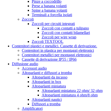
Pinze a coccodrillo
Prese a banana volanti
Spine a banana volanti
Terminali a forcella isolati
Zoccoli
Zoccoli per circuiti integrati
Zoccoli con contatti a tulipano
Zoccoli con contatti bilamellari
Zoccoli per wire wrap
Zoccoli TEXTOOL
Contenitori plastici e metallici. Cassette di derivazione.
Contenitori in plastica per montaggi elettronici
Contenitori metallici per montaggi elettronici
Cassette di derivazione IP55 / IP66
Diffusione audio
Accessori audio
Altoparlanti e diffusori a tromba
Altoparlanti da incasso
Altoparlanti in box
Altoparlanti miniatura
Altoparlanti miniatura 22 ohm/ 32 ohm
Altoparlanti miniatura 4 ohm/8 ohm
Altoparlanti nautici
Diffusori a tromba
Amplificatori