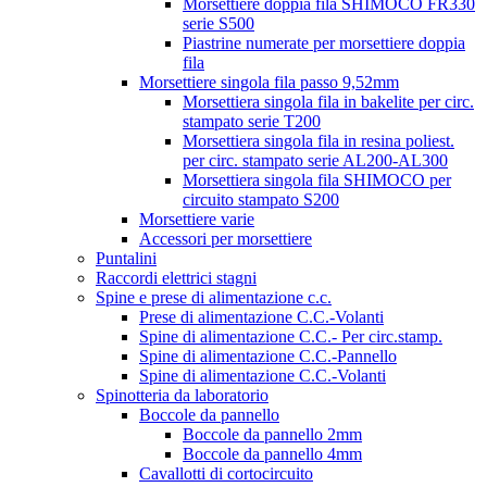
Morsettiere doppia fila SHIMOCO FR330
serie S500
Piastrine numerate per morsettiere doppia
fila
Morsettiere singola fila passo 9,52mm
Morsettiera singola fila in bakelite per circ.
stampato serie T200
Morsettiera singola fila in resina poliest.
per circ. stampato serie AL200-AL300
Morsettiera singola fila SHIMOCO per
circuito stampato S200
Morsettiere varie
Accessori per morsettiere
Puntalini
Raccordi elettrici stagni
Spine e prese di alimentazione c.c.
Prese di alimentazione C.C.-Volanti
Spine di alimentazione C.C.- Per circ.stamp.
Spine di alimentazione C.C.-Pannello
Spine di alimentazione C.C.-Volanti
Spinotteria da laboratorio
Boccole da pannello
Boccole da pannello 2mm
Boccole da pannello 4mm
Cavallotti di cortocircuito