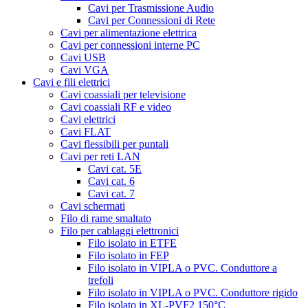
Cavi per Trasmissione Audio
Cavi per Connessioni di Rete
Cavi per alimentazione elettrica
Cavi per connessioni interne PC
Cavi USB
Cavi VGA
Cavi e fili elettrici
Cavi coassiali per televisione
Cavi coassiali RF e video
Cavi elettrici
Cavi FLAT
Cavi flessibili per puntali
Cavi per reti LAN
Cavi cat. 5E
Cavi cat. 6
Cavi cat. 7
Cavi schermati
Filo di rame smaltato
Filo per cablaggi elettronici
Filo isolato in ETFE
Filo isolato in FEP
Filo isolato in VIPLA o PVC. Conduttore a
trefoli
Filo isolato in VIPLA o PVC. Conduttore rigido
Filo isolato in XL-PVF2 150°C