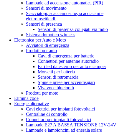
Lampade ad accensione automatica (PIR)
Sensori di movimento
Scacciatopi, scacciamosche, scacciacani e
elettroinsetticidi.
Sensori di presenza
Sensori di presenza collegati via radio
Sistema domotico wireless
Elettronica per Auto e Moto
Avviatori di emergenza
Prodotti per auto
Cavi di emergenza per batterie
Connettori per antenne autoradio
Fari led da esterno per auto e camper
Morsetti per batteria
Sensori di retromarcia
Spine e prese per accendisigari
Vivavoce bluetooth
Prodotti per moto
Elimina code
Energie alternative
Cavi elettrici per impianti fotovoltaici
Centraline di controllo
Connettori per impianti fotovoltaici
Lampade E27 A BASSA TENSIONE 12V-24V
Lampade e lampioncini ad energia solare