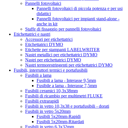
Pannelli fotovoltaici
Pannelli fotovoltaici di piccola potenza e per usi
didattici
Pannelli fotovoltaici per impianti stand-alone -
anche in kit
Staffe di fissaggio per pannelli fotovoltaici
Etichettatrici e nastri
Accessori per etichettatrici
Etichettatrici DYMO
Etichette per stampanti LABELWRITER
Nastri metallici per etichettatrici DYMO
Nastri per etichettatrici DYMO
Nastri termorestringenti per etichettatrici DYMO
Fusibili, interruttori termici e portafusibili
Fusibili a lama
Fusibili a lama - Interasse 9,5mm
Fusibile a lama - Interasse 7,5mm
Fusibili ceramici 10,3x38mm
Fusibili di ricambio per multimetri FLUKE
Fusibili extrarapidi
Fusibili in vetro 10,3x38 e portafusibili - dorati
Fusibili in vetro 5x20mm
Fusibili 5x20mm-Rapidi
Fusibili 5x20mm-Ritardati
Fusibili in vetro 6,3x32mm