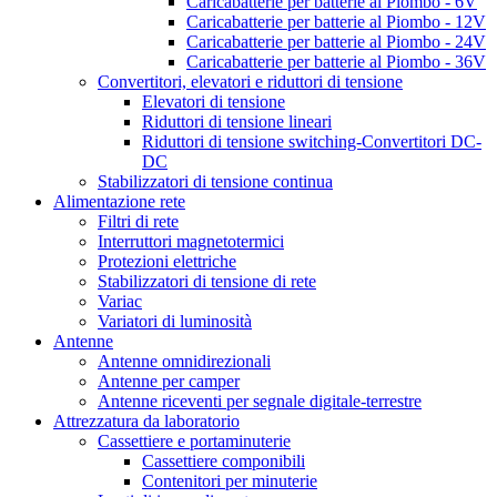
Caricabatterie per batterie al Piombo - 6V
Caricabatterie per batterie al Piombo - 12V
Caricabatterie per batterie al Piombo - 24V
Caricabatterie per batterie al Piombo - 36V
Convertitori, elevatori e riduttori di tensione
Elevatori di tensione
Riduttori di tensione lineari
Riduttori di tensione switching-Convertitori DC-
DC
Stabilizzatori di tensione continua
Alimentazione rete
Filtri di rete
Interruttori magnetotermici
Protezioni elettriche
Stabilizzatori di tensione di rete
Variac
Variatori di luminosità
Antenne
Antenne omnidirezionali
Antenne per camper
Antenne riceventi per segnale digitale-terrestre
Attrezzatura da laboratorio
Cassettiere e portaminuterie
Cassettiere componibili
Contenitori per minuterie