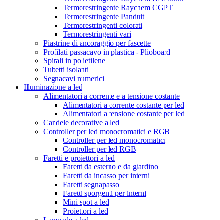
Termorestringente Raychem CGPT
Termorestringente Panduit
Termorestringenti colorati
Termorestringenti vari
Piastrine di ancoraggio per fascette
Profilati passacavo in plastica - Plioboard
Spirali in polietilene
Tubetti isolanti
Segnacavi numerici
Illuminazione a led
Alimentatori a corrente e a tensione costante
Alimentatori a corrente costante per led
Alimentatori a tensione costante per led
Candele decorative a led
Controller per led monocromatici e RGB
Controller per led monocromatici
Controller per led RGB
Faretti e proiettori a led
Faretti da esterno e da giardino
Faretti da incasso per interni
Faretti segnapasso
Faretti sporgenti per interni
Mini spot a led
Proiettori a led
Lampade a led