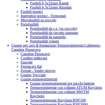
Fusibili 6,3x32mm Rapidi
Fusibili 6,3x32mm Ritardati
Fusibili termici
Interruttori termici - Termostati
Microfusibili su zoccolo
Portafusibili
Portafusibili da c.s. (su zoccolo)
Portafusibili da circuito stampato
Portafusibili da pannello
Portafusibili volanti
Guaine per cavi di formazione-Termorestringenti-Cablaggio-
Canaline Passacavo
Canaline Passacavo
Cordino millecapi
Fascette
Fermacavi flat
Ferrule - Solder sleeves
Guaine Trecciate
Guaine termorestringenti
Guaine termorestringenti per pacchi batterie
Termorestringente con collante ATUM Raychem
Termorestringente con collante MWTM
Raychem
Termorestringente Raychem RNF100
Termorestringente Raychem RNF3000