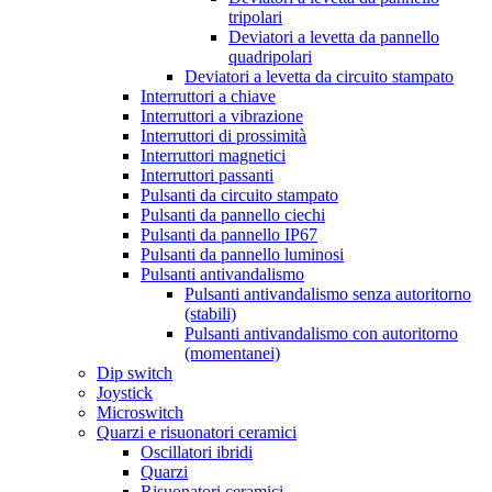
tripolari
Deviatori a levetta da pannello
quadripolari
Deviatori a levetta da circuito stampato
Interruttori a chiave
Interruttori a vibrazione
Interruttori di prossimità
Interruttori magnetici
Interruttori passanti
Pulsanti da circuito stampato
Pulsanti da pannello ciechi
Pulsanti da pannello IP67
Pulsanti da pannello luminosi
Pulsanti antivandalismo
Pulsanti antivandalismo senza autoritorno
(stabili)
Pulsanti antivandalismo con autoritorno
(momentanei)
Dip switch
Joystick
Microswitch
Quarzi e risuonatori ceramici
Oscillatori ibridi
Quarzi
Risuonatori ceramici