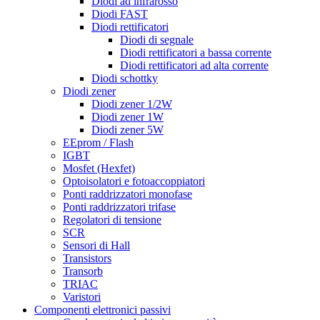
Diodi ad infrarosso
Diodi FAST
Diodi rettificatori
Diodi di segnale
Diodi rettificatori a bassa corrente
Diodi rettificatori ad alta corrente
Diodi schottky
Diodi zener
Diodi zener 1/2W
Diodi zener 1W
Diodi zener 5W
EEprom / Flash
IGBT
Mosfet (Hexfet)
Optoisolatori e fotoaccoppiatori
Ponti raddrizzatori monofase
Ponti raddrizzatori trifase
Regolatori di tensione
SCR
Sensori di Hall
Transistors
Transorb
TRIAC
Varistori
Componenti elettronici passivi