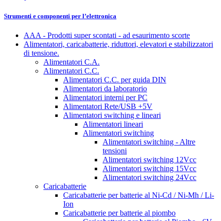
Strumenti e componenti per l’elettronica
AAA - Prodotti super scontati - ad esaurimento scorte
Alimentatori, caricabatterie, riduttori, elevatori e stabilizzatori
di tensione.
Alimentatori C.A.
Alimentatori C.C.
Alimentatori C.C. per guida DIN
Alimentatori da laboratorio
Alimentatori interni per PC
Alimentatori Rete/USB +5V
Alimentatori switching e lineari
Alimentatori lineari
Alimentatori switching
Alimentatori switching - Altre
tensioni
Alimentatori switching 12Vcc
Alimentatori switching 15Vcc
Alimentatori switching 24Vcc
Caricabatterie
Caricabatterie per batterie al Ni-Cd / Ni-Mh / Li-
Ion
Caricabatterie per batterie al piombo