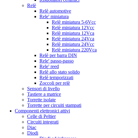
Relè
Relè automotive
Rele' miniatura
Relè miniatura 5-6Vcc
Relè miniatura 12Vcc
Relè miniatura 12Vca
Relè miniatura 24Vca
Relè miniatura 24Vcc
Relè miniatura 220Vca
Relè per barra DIN
Rele' passo-passo
Rele' reed
Relè allo stato solido
Relè temporizzati
Zoccoli per relè
Sensori di livello
Tastiere a matrice
Torrette isolate
Torrette per circuiti stampati
Componenti elettronici attivi
Celle di Peltier
Circuiti integrati
Diac
Diodi