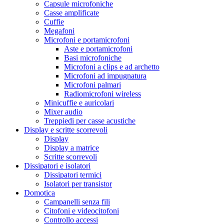
Capsule microfoniche
Casse amplificate
Cuffie
Megafoni
Microfoni e portamicrofoni
Aste e portamicrofoni
Basi microfoniche
Microfoni a clips e ad archetto
Microfoni ad impugnatura
Microfoni palmari
Radiomicrofoni wireless
Minicuffie e auricolari
Mixer audio
Treppiedi per casse acustiche
Display e scritte scorrevoli
Display
Display a matrice
Scritte scorrevoli
Dissipatori e isolatori
Dissipatori termici
Isolatori per transistor
Domotica
Campanelli senza fili
Citofoni e videocitofoni
Controllo accessi