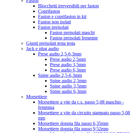
Faston
Blocchetti irreversibili per faston
Coprifaston
Faston e coprifaston in kit
Faston non isolati
Faston preisolati
Faston preisolati maschi
Faston preisolati femmine
Giunti preisolati testa testa
Jack e plug audio
Prese audio 2,5-6,3mm
Prese audio 2,5mm
Prese audio 3,5mm
Prese audio 6,3mm
Spine audio 2,5-6,3mm
Spine audio 2,5mm
Spine audio 3,5mm
Spine audio 6,3mm
Morsettiere
Morsettiere a vite da c.s. passo 5,08 maschio -
femmina
Morsettiere a vite da circuito stampato passo 5,08
mm
Morsettiere doppia fila passo 6,35mm
Morsettiere doppia fila passo 9,52mm