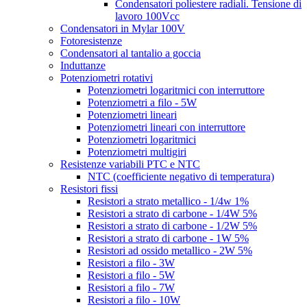
Condensatori poliestere radiali. Tensione di
lavoro 100Vcc
Condensatori in Mylar 100V
Fotoresistenze
Condensatori al tantalio a goccia
Induttanze
Potenziometri rotativi
Potenziometri logaritmici con interruttore
Potenziometri a filo - 5W
Potenziometri lineari
Potenziometri lineari con interruttore
Potenziometri logaritmici
Potenziometri multigiri
Resistenze variabili PTC e NTC
NTC (coefficiente negativo di temperatura)
Resistori fissi
Resistori a strato metallico - 1/4w 1%
Resistori a strato di carbone - 1/4W 5%
Resistori a strato di carbone - 1/2W 5%
Resistori a strato di carbone - 1W 5%
Resistori ad ossido metallico - 2W 5%
Resistori a filo - 3W
Resistori a filo - 5W
Resistori a filo - 7W
Resistori a filo - 10W