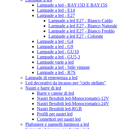
Lampade a led - BAY15D E BAY15S
Lampade a led - E14
Lampade a led - E27
Lampade a led E27 - Bianco Caldo
Lampade a led E27 - Bianco Naturale
Lampade a led E27 - Bianco Freddo
Lampade a led E27 - Colorate
Lampade a led - G4
Lampade a led - G9
Lampade a led - GU10
Lampade a led - GU5,3
Lampade varie a led
Lampade a led - Stile vintage
Lampade a led - R7S
Lampade di emergenza a led
Led decorativi da incasso per "cielo stellato"
Nastri e barre di led
Barre e catene di led
Nastri flessibili led-Monocromatici-12V
Nastri flessibili led-Monocromatici-24V
Nastri flessibili led-RGB
Profili per nastri led
Connettori per nastri led
Plafoniere e pannelli luminosi a led