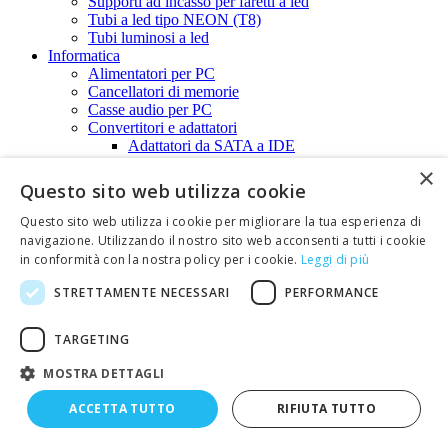
Supporti ad incasso per faretti a led
Tubi a led tipo NEON (T8)
Tubi luminosi a led
Informatica
Alimentatori per PC
Cancellatori di memorie
Casse audio per PC
Convertitori e adattatori
Adattatori da SATA a IDE
Adattatori di alimentazione
×
Convertitori seriali
Questo sito web utilizza cookie
Convertitori USB
Custodie e borse per notebook e netbook
Questo sito web utilizza i cookie per migliorare la tua esperienza di
Data switch
navigazione. Utilizzando il nostro sito web acconsenti a tutti i cookie
Dispositivi Bluetooth
in conformità con la nostra policy per i cookie.
Leggi di più
Extender amplificatori
Flash Pen
STRETTAMENTE NECESSARI
PERFORMANCE
Hard-disk
Hard disk esterni
TARGETING
Hard disk interni
HUB USB
MOSTRA DETTAGLI
iPAD e iPAD2 (Accessori)
Lampade per computer
ACCETTA TUTTO
RIFIUTA TUTTO
Lettori di barcode
Lettori di schede di memoria SD