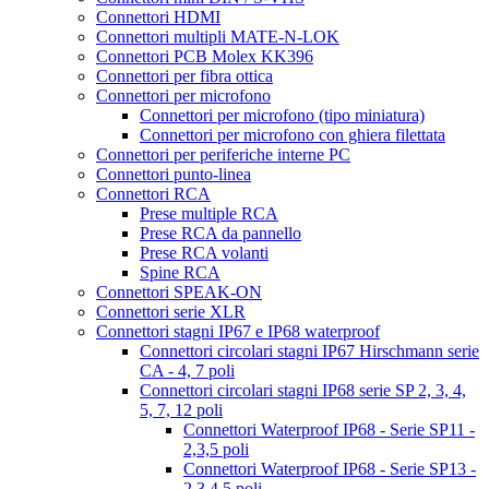
Connettori HDMI
Connettori multipli MATE-N-LOK
Connettori PCB Molex KK396
Connettori per fibra ottica
Connettori per microfono
Connettori per microfono (tipo miniatura)
Connettori per microfono con ghiera filettata
Connettori per periferiche interne PC
Connettori punto-linea
Connettori RCA
Prese multiple RCA
Prese RCA da pannello
Prese RCA volanti
Spine RCA
Connettori SPEAK-ON
Connettori serie XLR
Connettori stagni IP67 e IP68 waterproof
Connettori circolari stagni IP67 Hirschmann serie
CA - 4, 7 poli
Connettori circolari stagni IP68 serie SP 2, 3, 4,
5, 7, 12 poli
Connettori Waterproof IP68 - Serie SP11 -
2,3,5 poli
Connettori Waterproof IP68 - Serie SP13 -
2,3,4,5 poli