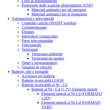
Lenti di ingrandimento
Protezione dalle scariche elettrostatiche (ESD)
Materiali antistatici per gli operatori
Materiali antistatici per le postazioni
Automazioni e telecontrolli
Controllo carichi ON/OFF wireless
Cronotermostati
Dimmer
Interruttori crepuscolari
Prese telecomandate
Telecontrolli
Termostati
Termostati ambiente
Termostati da quadro
Timer e programmatori
Variatori di velocità
Batterie, pile e portapile
Accessori per batterie
Batterie ricaricabili LI-ION
Batterie ricaricabili al Ni - Cd
Batterie al Ni - Cd (1,2V) Elementi singoli
Elementi singoli al Ni Cd (FORMATO
1/2D)
Elementi singoli al Ni-Cd (FORMATI
VARI)