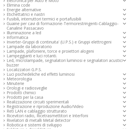
Elettronica per Auto e Moto
Elimina code
Energie alternative
Etichettatrici e nastri
Fusibili, interruttori termici e portafusibili
Guaine per cavi di formazione-Termorestringenti-Cablaggio-
Canaline Passacavo
Illuminazione a led
Informatica
Inverter-Gruppi di continuita' (U.P.S.) e Gruppi elettrogeni
Lampade da laboratorio
Lampade, plafoniere, torce e proiettori alogeni
Lampeggianti e luci rotanti.
Led, microlampade, segnalatori luminosi e segnalatori acustici -
buzzer
Localizzatori G.P.S.
Luci psichedeliche ed effetti luminosi
Meteorologia
Minuterie
Orologi e radiosveglie
Prodotti chimici
Prodotti per la casa
Realizzazione circuiti sperimentali
Registrazione e riproduzione Audio/Video
Reti LAN e cablaggio strutturato
Ricevitori radio, Ricetrasmettitori e Interfoni
Rivelatori di metalli Metal detector
Robotica e sistemi di sviluppo