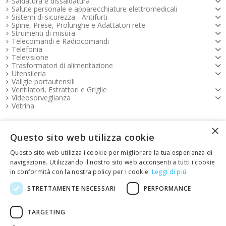
Saldatura e dissaldatura
Salute personale e apparecchiature elettromedicali
Sistemi di sicurezza - Antifurti
Spine, Prese, Prolunghe e Adattatori rete
Strumenti di misura
Telecomandi e Radiocomandi
Telefonia
Televisione
Trasformatori di alimentazione
Utensileria
Valigie portautensili
Ventilatori, Estrattori e Griglie
Videosorveglianza
Vetrina
×
Pagamenti FOOTER
Questo sito web utilizza cookie
Questo sito web utilizza i cookie per migliorare la tua esperienza di
Copyright e contatti FOOTER
navigazione. Utilizzando il nostro sito web acconsenti a tutti i cookie
in conformità con la nostra policy per i cookie.
Leggi di più
link Emotion FOOTER
STRETTAMENTE NECESSARI
PERFORMANCE
TARGETING
Restituisci articoli