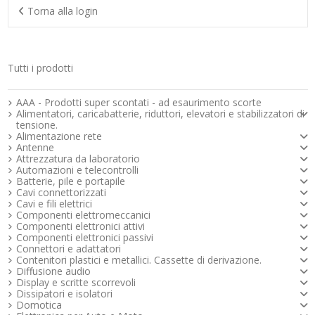
Torna alla login
Tutti i prodotti
Strumenti e componenti per l’elettronica
AAA - Prodotti super scontati - ad esaurimento scorte
Alimentatori, caricabatterie, riduttori, elevatori e stabilizzatori di
tensione.
Alimentazione rete
Antenne
Attrezzatura da laboratorio
Automazioni e telecontrolli
Batterie, pile e portapile
Cavi connettorizzati
Cavi e fili elettrici
Componenti elettromeccanici
Componenti elettronici attivi
Componenti elettronici passivi
Connettori e adattatori
Contenitori plastici e metallici. Cassette di derivazione.
Diffusione audio
Display e scritte scorrevoli
Dissipatori e isolatori
Domotica