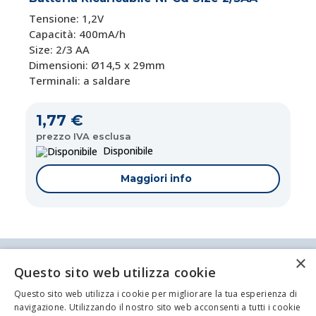
Tensione: 1,2V
Capacità: 400mA/h
Size: 2/3 AA
Dimensioni: Ø14,5 x 29mm
Terminali: a saldare
1,77 €
prezzo IVA esclusa
Disponibile
Maggiori info
×
Antei & Paolucci S.r.l. Via Bologna, 70 A-B-C-D La
Questo sito web utilizza cookie
Spezia
P.IVA/C.F. 00209350115 Capitale sociale: €
Questo sito web utilizza i cookie per migliorare la tua esperienza di
84.500,00 Azienda iscritta al registro delle imprese
navigazione. Utilizzando il nostro sito web acconsenti a tutti i cookie
di La Spezia con il numero REA 62679