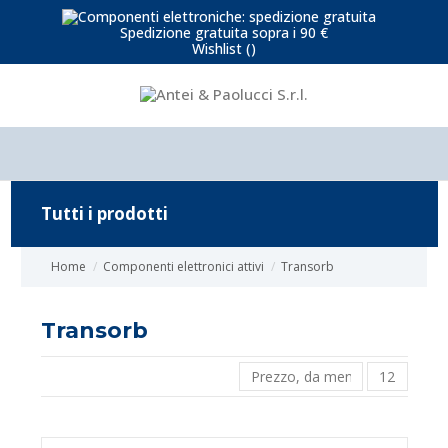
Spedizione gratuita sopra i 90 €
Wishlist (
)
Tutti i prodotti
Home
Componenti elettronici attivi
Transorb
Transorb
Prezzo, da meno caro a più c
12