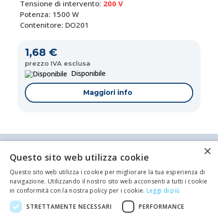
Tensione di intervento:
200 V
Potenza: 1500 W
Contenitore: DO201
1,68 €
prezzo IVA esclusa
Disponibile
Maggiori info
×
Antei & Paolucci S.r.l. Via Bologna, 70 A-B-C-D La
Questo sito web utilizza cookie
Spezia
P.IVA/C.F. 00209350115 Capitale sociale: €
Questo sito web utilizza i cookie per migliorare la tua esperienza di
84.500,00 Azienda iscritta al registro delle imprese
navigazione. Utilizzando il nostro sito web acconsenti a tutti i cookie
di La Spezia con il numero REA 62679
in conformità con la nostra policy per i cookie.
Leggi di più
Privacy policy
Cookie Policy
Telefono: 0187 502359
STRETTAMENTE NECESSARI
PERFORMANCE
Scrivi una mail al nostro staff +