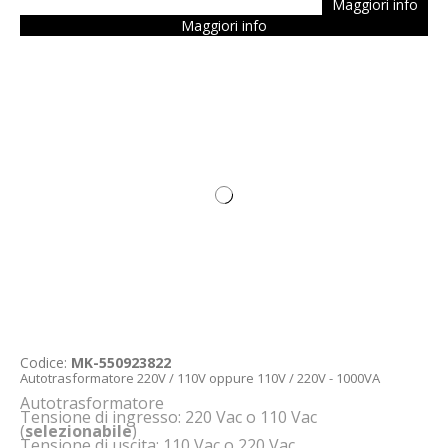
Maggiori info
Maggiori info
Codice:
MK-550923822
Autotrasformatore 220V / 110V oppure 110V / 220V - 1000VA
Autotrasformatore
Tensione di ingresso: 220 Vac o 110 Vac
(
selezionabile
)
Tensione di uscita: 110 Vac o 220 Vac