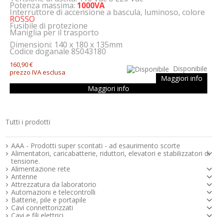
Potenza massima:
1000VA
Interruttore di accensione a bascula, luminoso, colore
ROSSO
Fusibile di protezione
Maniglia per il trasporto
Dimensioni: 140 x 180 x 135mm
Codice doganale 85043180
160,90 €
Disponibile
prezzo IVA esclusa
Maggiori info
Maggiori info
Tutti i prodotti
Strumenti e componenti per l’elettronica
AAA - Prodotti super scontati - ad esaurimento scorte
Alimentatori, caricabatterie, riduttori, elevatori e stabilizzatori di
tensione.
Alimentazione rete
Antenne
Attrezzatura da laboratorio
Automazioni e telecontrolli
Batterie, pile e portapile
Cavi connettorizzati
Cavi e fili elettrici