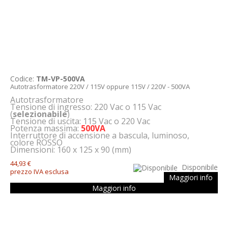
Codice:
TM-VP-500VA
Autotrasformatore 220V / 115V oppure 115V / 220V - 500VA
Autotrasformatore
Tensione di ingresso: 220 Vac o 115 Vac
(
selezionabile
)
Tensione di uscita: 115 Vac o 220 Vac
Potenza massima:
500VA
Interruttore di accensione a bascula, luminoso,
colore ROSSO
Dimensioni: 160 x 125 x 90 (mm)
44,93 €
Disponibile
prezzo IVA esclusa
Maggiori info
Maggiori info