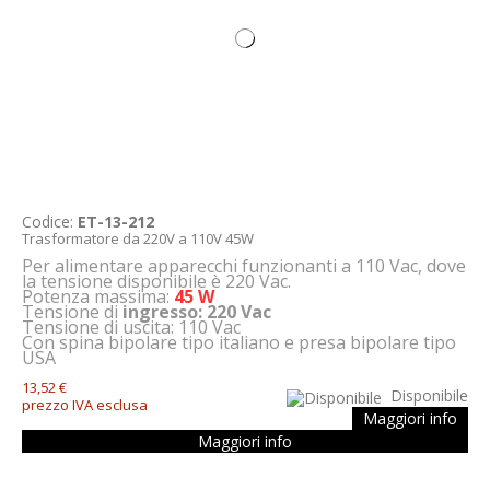
Codice:
ET-13-212
Trasformatore da 220V a 110V 45W
Per alimentare apparecchi funzionanti a 110 Vac, dove
la tensione disponibile è 220 Vac.
Potenza massima:
45 W
Tensione di
ingresso: 220 Vac
Tensione di uscita: 110 Vac
Con spina bipolare tipo italiano e presa bipolare tipo
USA
13,52 €
Disponibile
prezzo IVA esclusa
Maggiori info
Maggiori info