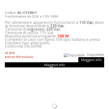
Codice:
AL-CV100/1
Trasformatore da 220V a 115V 100W
Per alimentare apparecchi funzionanti a
110 Vac,
dove
la tensione disponibile è
220 Vac
.
Tensione di
ingresso:
230 Vac
Tensione di uscita: 115 Vac
Massima potenza erogabile:
100 W
Completo di cavo con spina 10A tipo Italiano e presa
tripolare tipo americano.
Conforme EN 60998
42,00 €
Disponibile
prezzo IVA esclusa
Maggiori info
Maggiori info