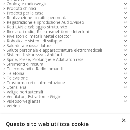
Orologi e radiosveglie
Prodotti chimici
Prodotti per la casa
Realizzazione circuiti sperimentali
Registrazione e riproduzione Audio/Video
Reti LAN e cablaggio strutturato
Ricevitori radio, Ricetrasmettitori e Interfoni
Rivelatori di metalli Metal detector
Robotica e sistemi di sviluppo
Saldatura e dissaldatura
Salute personale e apparecchiature elettromedicali
Sistemi di sicurezza - Antifurti
Spine, Prese, Prolunghe e Adattatori rete
Strumenti di misura
Telecomandi e Radiocomandi
Telefonia
Televisione
Trasformatori di alimentazione
Utensileria
Valigie portautensili
Ventilatori, Estrattori e Griglie
Videosorveglianza
Vetrina
×
Pagamenti FOOTER
Questo sito web utilizza cookie