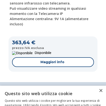
sensore infrarosso con telecamera.
Può visualizzare video streaming in qualsiasi
momento con la Telecamera IP
Alimentazione centralina: 9V 1A (alimentatore
incluso)
363,64 €
prezzo IVA esclusa
Disponibile
Maggiori info
×
Antei & Paolucci S.r.l. Via Bologna, 70 A-B-C-D La
Questo sito web utilizza cookie
Spezia
P.IVA/C.F. 00209350115 Capitale sociale: €
Questo sito web utilizza i cookie per migliorare la tua esperienza di
84.500,00 Azienda iscritta al registro delle imprese
navigazione. Utilizzando il nostro sito web acconsenti a tutti i cookie