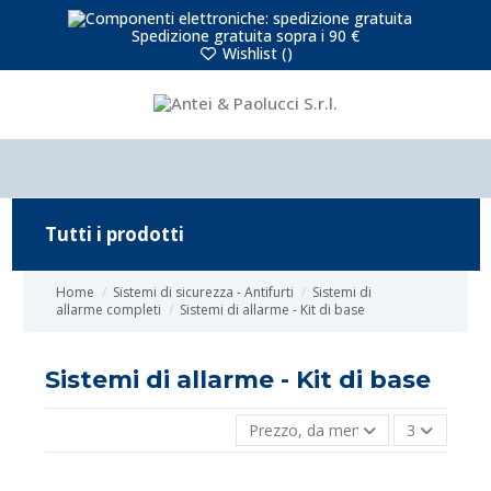
Spedizione gratuita sopra i 90 €
Wishlist (
)
Tutti i prodotti
Home
Sistemi di sicurezza - Antifurti
Sistemi di
allarme completi
Sistemi di allarme - Kit di base
Sistemi di allarme - Kit di base
Prezzo, da meno caro a più caro
3