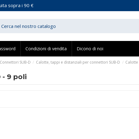
ita sopra i 90 €
assword
Condizioni di vendita
Dicono di noi
Connettori SUB-D
Calotte, tappi e distanziali per connettori SUB-D
Calotte
- 9 poli