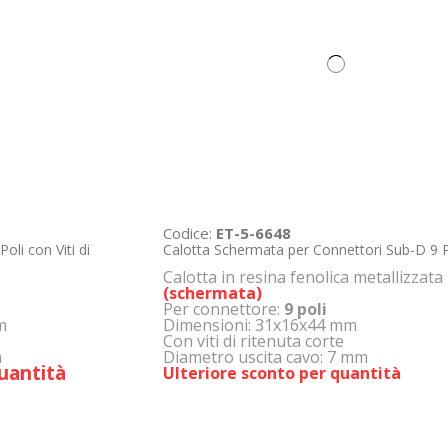
Codice:
ET-5-6648
oli con Viti di
Calotta Schermata per Connettori Sub-D 9 P
Calotta in resina fenolica metallizzata
(schermata)
Per connettore:
9 poli
m
Dimensioni: 31x16x44 mm
Con viti di ritenuta corte
m
Diametro uscita cavo: 7 mm
uantità
Ulteriore sconto per quantità