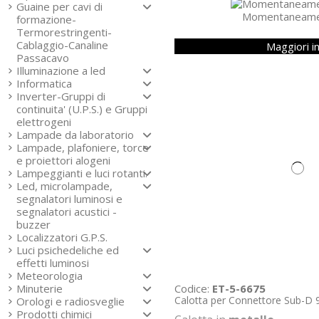
Guaine per cavi di
Momentaneament
formazione-
Termorestringenti-
Cablaggio-Canaline
Maggiori i
Passacavo
Illuminazione a led
Informatica
Inverter-Gruppi di
continuita' (U.P.S.) e Gruppi
elettrogeni
Lampade da laboratorio
Lampade, plafoniere, torce
e proiettori alogeni
Lampeggianti e luci rotanti.
Led, microlampade,
segnalatori luminosi e
segnalatori acustici -
buzzer
Localizzatori G.P.S.
Luci psichedeliche ed
effetti luminosi
Meteorologia
Codice:
ET-5-6675
Minuterie
Calotta per Connettore Sub-D 9
Orologi e radiosveglie
Prodotti chimici