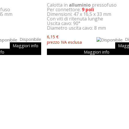
Calotta in
alluminio
pressofuso
ofuso
Per connettore:
9 poli
 45 mm
Dimensioni: 47 x 16,5 x 33 mm
Con viti di ritenuta lunghe
Uscita cavo: 90°
Diametro uscita cavo: 8 mm
6,15 €
Disponibile
Di
prezzo IVA esclusa
Maggiori info
Maggi
nfo
Maggiori info