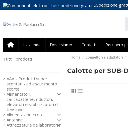
Spedizione gratu
L'azienda
Dove siamo
Contatti
Recupero p
Home
Connettori e adattatori
Tutti i prodotti
Strumenti e componenti
per l’elettronica
Calotte per SUB-D 
AAA - Prodotti super
scontati - ad esaurimento
scorte
Alimentatori,
caricabatterie, riduttori,
elevatori e stabilizzatori di
tensione.
Alimentazione rete
Antenne
Attrezzatura da laboratorio