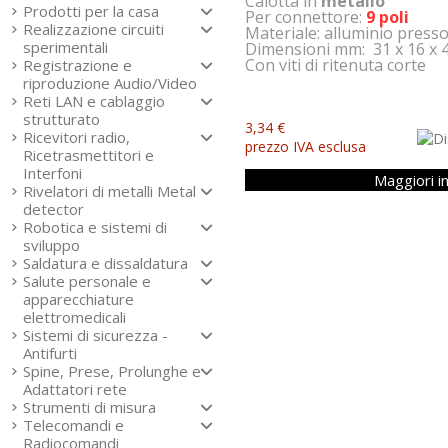
Calotta in
metallo
Prodotti per la casa
Per connettore:
9 poli
Realizzazione circuiti
Materiale: alluminio press
sperimentali
Dimensioni mm: 31 x 16 x
Con viti di ritenuta corte
Registrazione e
riproduzione Audio/Video
Reti LAN e cablaggio
strutturato
3,34 €
Ricevitori radio,
prezzo IVA esclusa
Ricetrasmettitori e
Interfoni
Maggiori i
Rivelatori di metalli Metal
detector
Robotica e sistemi di
sviluppo
Saldatura e dissaldatura
Salute personale e
apparecchiature
elettromedicali
Sistemi di sicurezza -
Antifurti
Spine, Prese, Prolunghe e
Adattatori rete
Strumenti di misura
Telecomandi e
Radiocomandi