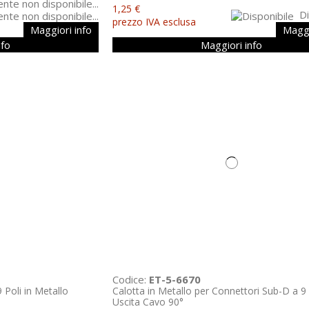
1,25 €
Di
e non disponibile...
prezzo IVA esclusa
Maggiori info
Maggi
nfo
Maggiori info
Codice:
ET-5-6670
 Poli in Metallo
Calotta in Metallo per Connettori Sub-D a 9 
Uscita Cavo 90°