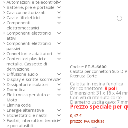
Automazioni e telecontrolli
Batterie, pile e portapile
Cavi connettorizzati
Cavi e fili elettrici
Componenti
elettromeccanici
Componenti elettronici
attivi
Componenti elettronici
passivi
Connettori e adattatori
Contenitori plastici e
metallici. Cassette di
Codice:
ET-5-6600
derivazione.
Calotta per connettori Sub-D 9 P
Diffusione audio
Ritenuta Corte
Display e scritte scorrevoli
Calotta in resina fenolica
Dissipatori e isolatori
Per connettore:
9 poli
Domotica
Dimensioni: 31 x 16 x 44 m
Elettronica per Auto e
Con viti di ritenuta corte
Moto
Diametro uscita cavo: 7 m
Elimina code
Prezzo speciale per q
Energie alternative
Etichettatrici e nastri
0,47 €
Fusibili, interruttori termici
prezzo IVA esclusa
e portafusibili