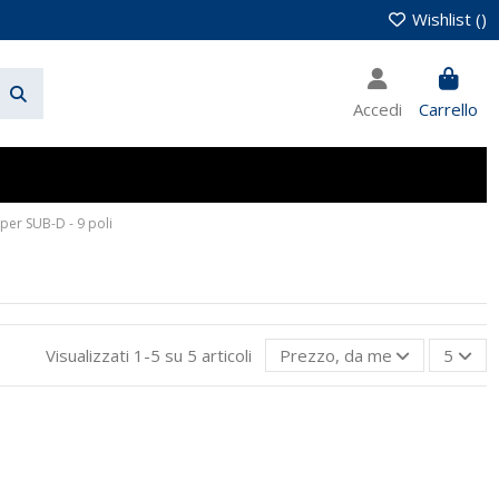
Wishlist (
)
Accedi
Carrello
 per SUB-D - 9 poli
Visualizzati 1-5 su 5 articoli
Prezzo, da meno caro a più 
5