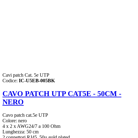
Cavi patch Cat. 5e UTP
Codice:
IC-U5EB-005BK
CAVO PATCH UTP CAT5E - 50CM -
NERO
Cavo patch cat.5e UTP
Colore: nero
4 x 2 x AWG24/7 a 100 Ohm
Lunghezza:
50 cm
2 connettori RJ45, 50µ gold plated