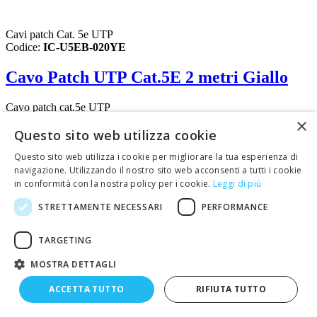
Cavi patch Cat. 5e UTP
Codice:
IC-U5EB-020YE
Cavo Patch UTP Cat.5E 2 metri Giallo
Cavo patch cat.5e UTP
Colore: giallo
×
4 x 2 x AWG24/7 a 100 Ohm
Questo sito web utilizza cookie
Lunghezza:
2 metri
Questo sito web utilizza i cookie per migliorare la tua esperienza di
2 connettori RJ45, 50 µ gold plated
navigazione. Utilizzando il nostro sito web acconsenti a tutti i cookie
Cappuccio pressofuso e serracavo
Protezione antipiega ed antistrappo
in conformità con la nostra policy per i cookie.
Leggi di più
Colore cavo e cappucci uguali
STRETTAMENTE NECESSARI
PERFORMANCE
Certificato 3P Cat 5e
4,73 €
TARGETING
prezzo IVA esclusa
Disponibile
MOSTRA DETTAGLI
Maggiori info
Maggiori info
ACCETTA TUTTO
RIFIUTA TUTTO