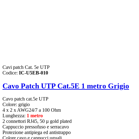
Cavi patch Cat. 5e UTP
Codice:
IC-U5EB-010
Cavo Patch UTP Cat.5E 1 metro Grigio
Cavo patch cat.5e UTP
Colore: grigio
4 x 2 x AWG24/7 a 100 Ohm
Lunghezza:
1 metro
2 connettori RJ45, 50 µ gold plated
Cappuccio pressofuso e serracavo
Protezione antipiega ed antistrappo
Colore cavo e cappucci uguali