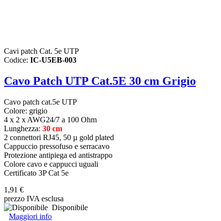
Cavi patch Cat. 5e UTP
Codice:
IC-U5EB-003
Cavo Patch UTP Cat.5E 30 cm Grigio
Cavo patch cat.5e UTP
Colore: grigio
4 x 2 x AWG24/7 a 100 Ohm
Lunghezza:
30 cm
2 connettori RJ45, 50 µ gold plated
Cappuccio pressofuso e serracavo
Protezione antipiega ed antistrappo
Colore cavo e cappucci uguali
Certificato 3P Cat 5e
1,91 €
prezzo IVA esclusa
Disponibile
Maggiori info