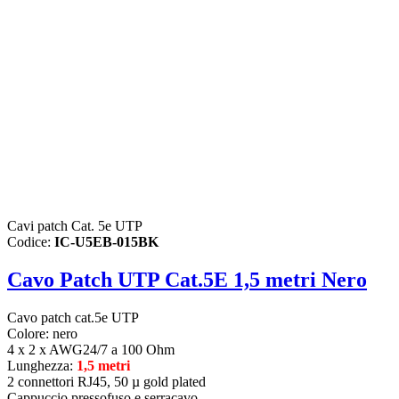
Cavi patch Cat. 5e UTP
Codice:
IC-U5EB-015BK
Cavo Patch UTP Cat.5E 1,5 metri Nero
Cavo patch cat.5e UTP
Colore: nero
4 x 2 x AWG24/7 a 100 Ohm
Lunghezza:
1,5 metri
2 connettori RJ45, 50 µ gold plated
Cappuccio pressofuso e serracavo