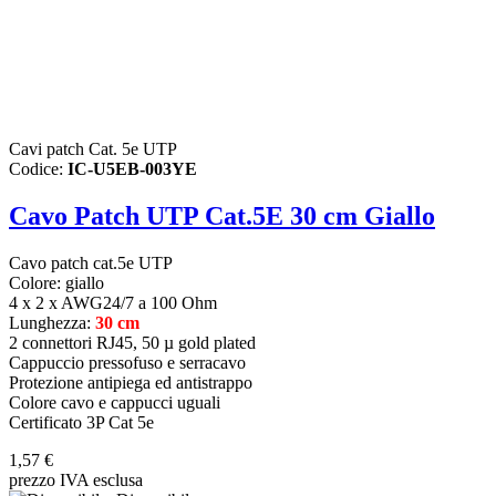
Cavi patch Cat. 5e UTP
Codice:
IC-U5EB-003YE
Cavo Patch UTP Cat.5E 30 cm Giallo
Cavo patch cat.5e UTP
Colore: giallo
4 x 2 x AWG24/7 a 100 Ohm
Lunghezza:
30 cm
2 connettori RJ45, 50 µ gold plated
Cappuccio pressofuso e serracavo
Protezione antipiega ed antistrappo
Colore cavo e cappucci uguali
Certificato 3P Cat 5e
1,57 €
prezzo IVA esclusa