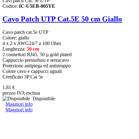
Cavi patch Cat. 5e UTP
Codice:
IC-U5EB-005YE
Cavo Patch UTP Cat.5E 50 cm Giallo
Cavo patch cat.5e UTP
Colore: giallo
4 x 2 x AWG24/7 a 100 Ohm
Lunghezza:
50 cm
2 connettori RJ45, 50 µ gold plated
Cappuccio pressofuso e serracavo
Protezione antipiega ed antistrappo
Colore cavo e cappucci uguali
Certificato 3P Cat 5e
1,81 €
prezzo IVA esclusa
Disponibile
Maggiori info
Maggiori info