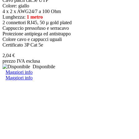
Cavo patch cat.5e UTP
Colore: giallo
4 x 2 x AWG24/7 a 100 Ohm
Lunghezza:
1 metro
2 connettori RJ45, 50 µ gold plated
Cappuccio pressofuso e serracavo
Protezione antipiega ed antistrappo
Colore cavo e cappucci uguali
Certificato 3P Cat 5e
2,04 €
prezzo IVA esclusa
Disponibile
Maggiori info
Maggiori info