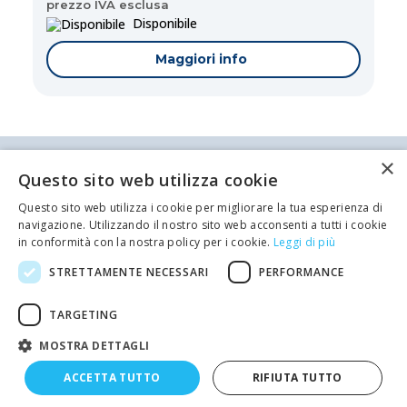
prezzo IVA esclusa
Disponibile
Maggiori info
×
Antei & Paolucci S.r.l. Via Bologna, 70 A-B-C-D La
Questo sito web utilizza cookie
Spezia
P.IVA/C.F. 00209350115 Capitale sociale: €
Questo sito web utilizza i cookie per migliorare la tua esperienza di
84.500,00 Azienda iscritta al registro delle imprese
navigazione. Utilizzando il nostro sito web acconsenti a tutti i cookie
di La Spezia con il numero REA 62679
Privacy policy
Cookie Policy
in conformità con la nostra policy per i cookie.
Leggi di più
Telefono: 0187 502359
STRETTAMENTE NECESSARI
PERFORMANCE
Scrivi una mail al nostro staff +
developed by
Emotion Design
TARGETING
MOSTRA DETTAGLI
ACCETTA TUTTO
RIFIUTA TUTTO
Restituisci articoli