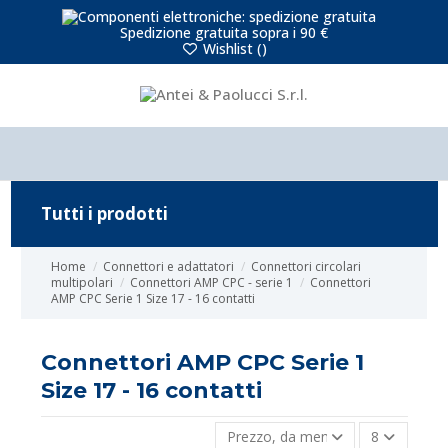
Spedizione gratuita sopra i 90 €
Wishlist (
)
Tutti i prodotti
Home
Connettori e adattatori
Connettori circolari
multipolari
Connettori AMP CPC - serie 1
Connettori
AMP CPC Serie 1 Size 17 - 16 contatti
Connettori AMP CPC Serie 1
Size 17 - 16 contatti
Prezzo, da meno caro a più caro
8