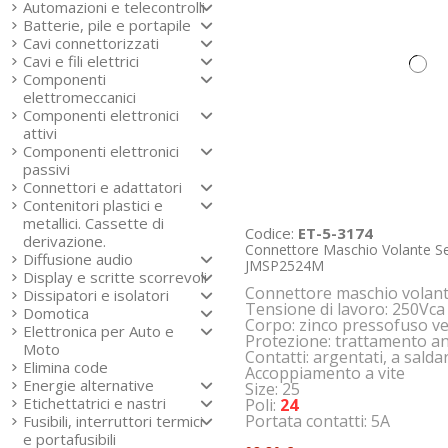
Automazioni e telecontrolli
Batterie, pile e portapile
Cavi connettorizzati
Cavi e fili elettrici
Componenti
elettromeccanici
Componenti elettronici
attivi
Componenti elettronici
passivi
Connettori e adattatori
Contenitori plastici e
metallici. Cassette di
Codice:
ET-5-3174
derivazione.
Connettore Maschio Volante Se
Diffusione audio
JMSP2524M
Display e scritte scorrevoli
Connettore maschio volan
Dissipatori e isolatori
Tensione di lavoro: 250Vca
Domotica
Corpo: zinco pressofuso ve
Elettronica per Auto e
Protezione: trattamento a
Moto
Contatti: argentati, a salda
Elimina code
Accoppiamento a vite
Energie alternative
Size: 25
Etichettatrici e nastri
Poli:
24
Portata contatti: 5A
Fusibili, interruttori termici
e portafusibili