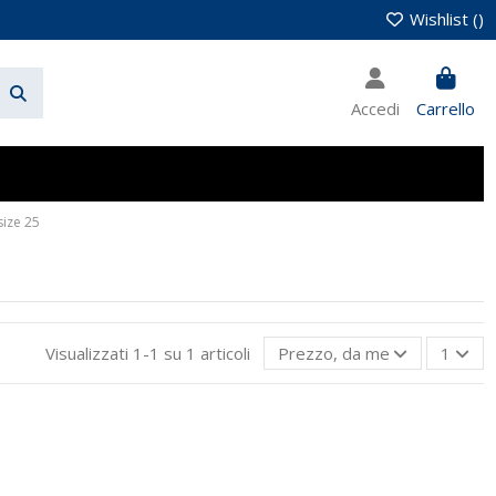
Wishlist (
)
Accedi
Carrello
size 25
Visualizzati 1-1 su 1 articoli
Prezzo, da meno caro a più 
1