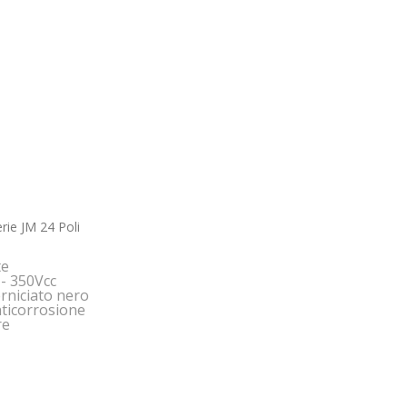
rie JM 24 Poli
te
 - 350Vcc
rniciato nero
nticorrosione
re