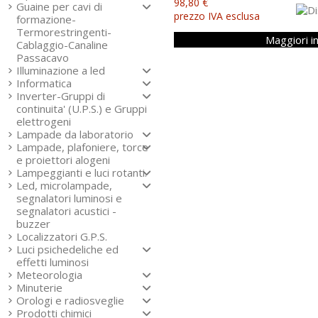
98,80 €
Guaine per cavi di
prezzo IVA esclusa
formazione-
Termorestringenti-
Maggiori i
Cablaggio-Canaline
Passacavo
Illuminazione a led
Informatica
Inverter-Gruppi di
continuita' (U.P.S.) e Gruppi
elettrogeni
Lampade da laboratorio
Lampade, plafoniere, torce
e proiettori alogeni
Lampeggianti e luci rotanti.
Led, microlampade,
segnalatori luminosi e
segnalatori acustici -
buzzer
Localizzatori G.P.S.
Luci psichedeliche ed
effetti luminosi
Meteorologia
Minuterie
Orologi e radiosveglie
Prodotti chimici