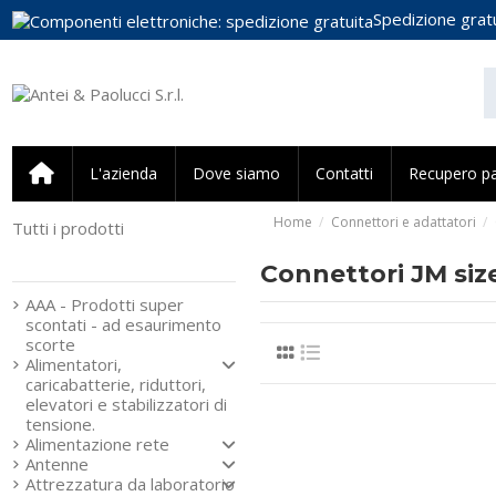
Spedizione gratu
L'azienda
Dove siamo
Contatti
Recupero p
Home
Connettori e adattatori
Tutti i prodotti
Strumenti e componenti
per l’elettronica
Connettori JM siz
AAA - Prodotti super
scontati - ad esaurimento
scorte
Alimentatori,
caricabatterie, riduttori,
elevatori e stabilizzatori di
tensione.
Alimentazione rete
Antenne
Attrezzatura da laboratorio