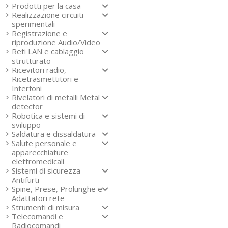
Prodotti per la casa
Realizzazione circuiti
sperimentali
Registrazione e
riproduzione Audio/Video
Reti LAN e cablaggio
strutturato
Ricevitori radio,
Ricetrasmettitori e
Interfoni
Rivelatori di metalli Metal
detector
Robotica e sistemi di
sviluppo
Saldatura e dissaldatura
Salute personale e
apparecchiature
elettromedicali
Sistemi di sicurezza -
Antifurti
Spine, Prese, Prolunghe e
Adattatori rete
Strumenti di misura
Telecomandi e
Radiocomandi