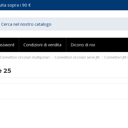
ita sopra i 90 €
assword
Condizioni di vendita
Dicono di noi
Connettori circolari multipolari
Connettori circolari serie JM
Connettori JM 
e 25