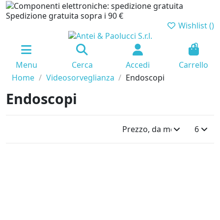
Spedizione gratuita sopra i 90 €
Wishlist (
)
0
Menu
Cerca
Accedi
Carrello
Home
Videosorveglianza
Endoscopi
Endoscopi
Prezzo, da meno caro a pi
6