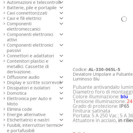
Automazioni e telecontrolli
Batterie, pile e portapile
Cavi connettorizzati
Cavi e fili elettrici
Componenti
elettromeccanici
Componenti elettronici
attivi
Componenti elettronici
passivi
Connettori e adattatori
Contenitori plastici e
metallici. Cassette di
Codice:
AL-330-065L-5
derivazione.
Deviatore Unipolare a Pulsante
Diffusione audio
Luminoso Blu
Display e scritte scorrevoli
Pulsante antivandalo lumi
Dissipatori e isolatori
Diametro foro di montagg
Domotica
Colore illuminazione:
blu
Elettronica per Auto e
Tensione illuminazione:
24
Moto
Grado di protezione:
IP65
Elimina code
Finitura: satinata
Energie alternative
Portata: 5 A 250 Vac ; 5 A 3
Etichettatrici e nastri
Attuatore in acciaio,
in rili
Fusibili, interruttori termici
e portafusibili