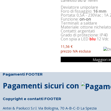
Luminoso blu Ø 16mm
Deviatore unipolare
Foro di fissaggio:
16 mm
Portata: 0,5A - 230Vac ; 1A
Funzione:
on-on
Terminali: a saldare
Materiale: ottone nichelat
Contatti: argentati
Grado di protezione: IP40
Con spia a LED
blu
12 Vdc
11,56 €
prezzo IVA esclusa
Maggiori i
Pagamenti FOOTER
Pagamenti sicuri con
Copyright e contatti FOOTER
Antei & Paolucci S.r.l. Via Bologna, 70 A-B-C-D La Spezia