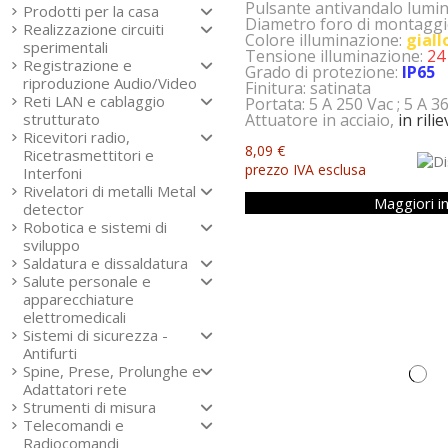
Pulsante antivandalo lumi
Prodotti per la casa
Diametro foro di montagg
Realizzazione circuiti
Colore illuminazione:
giall
sperimentali
Tensione illuminazione:
24
Registrazione e
Grado di protezione:
IP65
riproduzione Audio/Video
Finitura: satinata
Reti LAN e cablaggio
Portata: 5 A 250 Vac ; 5 A 3
Attuatore in acciaio,
in rili
strutturato
Ricevitori radio,
8,09 €
Ricetrasmettitori e
prezzo IVA esclusa
Interfoni
Rivelatori di metalli Metal
Maggiori i
detector
Robotica e sistemi di
sviluppo
Saldatura e dissaldatura
Salute personale e
apparecchiature
elettromedicali
Sistemi di sicurezza -
Antifurti
Spine, Prese, Prolunghe e
Adattatori rete
Strumenti di misura
Telecomandi e
Radiocomandi