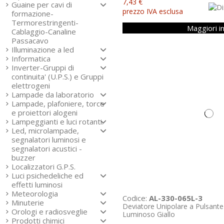
7,43 €
Guaine per cavi di
prezzo IVA esclusa
formazione-
Termorestringenti-
Maggiori i
Cablaggio-Canaline
Passacavo
Illuminazione a led
Informatica
Inverter-Gruppi di
continuita' (U.P.S.) e Gruppi
elettrogeni
Lampade da laboratorio
Lampade, plafoniere, torce
e proiettori alogeni
Lampeggianti e luci rotanti.
Led, microlampade,
segnalatori luminosi e
segnalatori acustici -
buzzer
Localizzatori G.P.S.
Luci psichedeliche ed
effetti luminosi
Meteorologia
Codice:
AL-330-065L-3
Minuterie
Deviatore Unipolare a Pulsante
Orologi e radiosveglie
Luminoso Giallo
Prodotti chimici