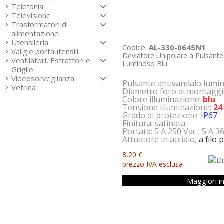
Telefonia
Televisione
Trasformatori di
alimentazione
Utensileria
Codice:
AL-330-0645N1
Valigie portautensili
Deviatore Unipolare a Pulsante
Ventilatori, Estrattori e
Luminoso Blu
Griglie
Videosorveglianza
Pulsante antivandalo lumi
Vetrina
Diametro foro di montagg
Colore illuminazione:
blu
Tensione illuminazione:
24
Grado di protezione:
IP67
Finitura: satinata
Portata: 5 A 250 Vac ; 5 A 3
Attuatore in acciaio,
a filo 
8,20 €
prezzo IVA esclusa
Maggiori i