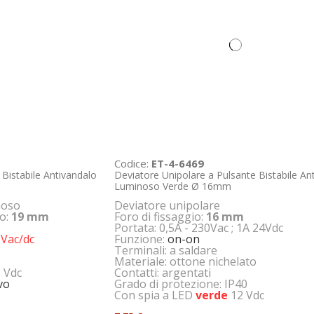
Codice:
ET-4-6469
 Bistabile Antivandalo
Deviatore Unipolare a Pulsante Bistabile An
Luminoso Verde Ø 16mm
noso
Deviatore unipolare
io:
19 mm
Foro di fissaggio:
16 mm
Portata: 0,5A - 230Vac ; 1A 24Vdc
 Vac/dc
Funzione:
on-on
Terminali: a saldare
Materiale: ottone nichelato
6 Vdc
Contatti: argentati
evo
Grado di protezione: IP40
Con spia a LED
verde
12 Vdc