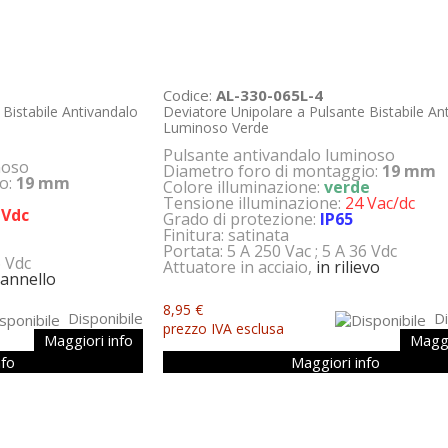
Codice:
AL-330-065L-4
 Bistabile Antivandalo
Deviatore Unipolare a Pulsante Bistabile An
Luminoso Verde
Pulsante antivandalo luminoso
noso
Diametro foro di montaggio:
19 mm
io:
19 mm
Colore illuminazione:
verde
Tensione illuminazione:
24 Vac/dc
 Vdc
Grado di protezione:
IP65
Finitura: satinata
Portata: 5 A 250 Vac ; 5 A 36 Vdc
6 Vdc
Attuatore in acciaio,
in rilievo
pannello
8,95 €
Disponibile
Di
prezzo IVA esclusa
Maggiori info
Maggi
nfo
Maggiori info