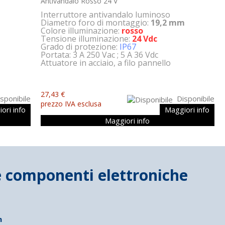
Antivandalo Rosso 24 V
Interruttore antivandalo luminoso
Diametro foro di montaggio:
19,2 mm
Colore illuminazione:
rosso
Tensione illuminazione:
24 Vdc
Grado di protezione:
IP67
Portata: 3 A 250 Vac ; 5 A 36 Vdc
Attuatore in acciaio, a filo pannello
27,43 €
sponibile
Disponibile
prezzo IVA esclusa
ori info
Maggiori info
Maggiori info
n