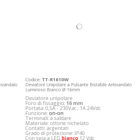
Codice:
TT-R1610W
tivandalo
Deviatore Unipolare a Pulsante Bistabile Antivandalo
Luminoso Bianco Ø 16mm
Deviatore unipolare
Foro di fissaggio:
16 mm
Portata: 0,5A - 230Vac ; 1A 24Vdc
Funzione:
on-on
Terminali: a saldare
Materiale: ottone nichelato
Contatti: argentati
Grado di protezione: IP40
Con spia a LED
bianco
12 Vdc