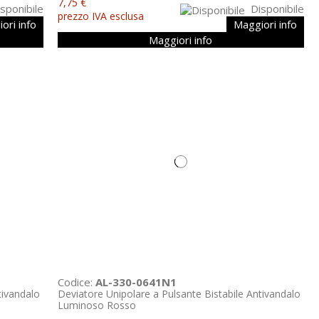
7,75 €
sponibile
Disponibile
prezzo IVA esclusa
ori info
Maggiori info
Maggiori info
Codice:
AL-330-0641N1
tivandalo
Deviatore Unipolare a Pulsante Bistabile Antivandalo
Luminoso Rosso