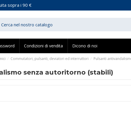
ita sopra i 90 €
assword
Condizioni di vendita
Dicono di noi
nici
Commutatori, pulsanti, deviatori ed interruttori
Pulsanti antivandalis
lismo senza autoritorno (stabili)