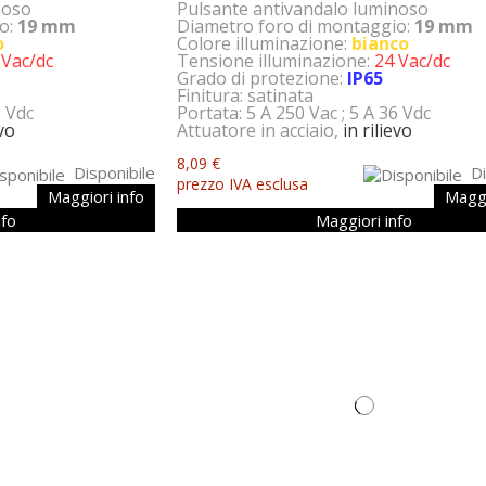
noso
Pulsante antivandalo luminoso
io:
19 mm
Diametro foro di montaggio:
19 mm
o
Colore illuminazione:
bianco
 Vac/dc
Tensione illuminazione:
24 Vac/dc
Grado di protezione:
IP65
Finitura: satinata
6 Vdc
Portata: 5 A 250 Vac ; 5 A 36 Vdc
evo
Attuatore in acciaio,
in rilievo
8,09 €
Disponibile
Di
prezzo IVA esclusa
Maggiori info
Maggi
nfo
Maggiori info