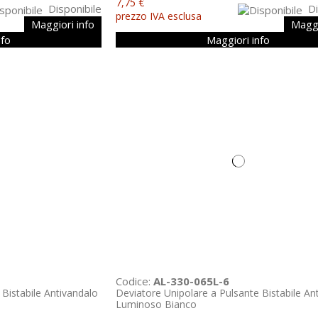
7,75 €
Disponibile
Di
prezzo IVA esclusa
Maggiori info
Maggi
nfo
Maggiori info
Codice:
AL-330-065L-6
 Bistabile Antivandalo
Deviatore Unipolare a Pulsante Bistabile An
Luminoso Bianco