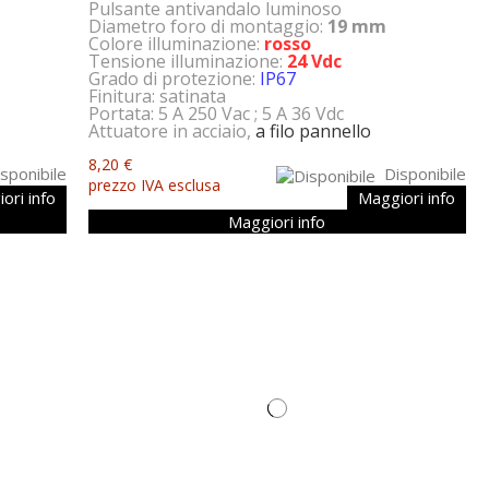
Pulsante antivandalo luminoso
Diametro foro di montaggio:
19 mm
Colore illuminazione:
rosso
Tensione illuminazione:
24 Vdc
Grado di protezione:
IP67
Finitura: satinata
Portata: 5 A 250 Vac ; 5 A 36 Vdc
Attuatore in acciaio,
a filo pannello
8,20 €
sponibile
Disponibile
prezzo IVA esclusa
ori info
Maggiori info
Maggiori info