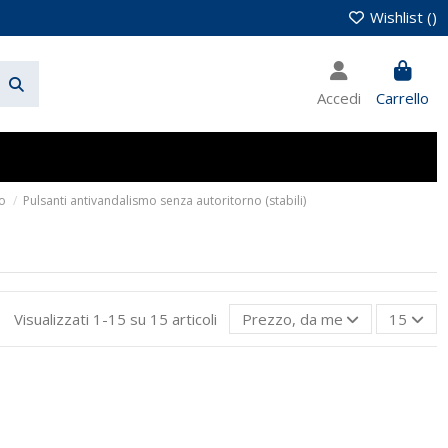
Wishlist (
)
Accedi
Carrello
mo
Pulsanti antivandalismo senza autoritorno (stabili)
Visualizzati 1-15 su 15 articoli
Prezzo, da meno caro a più c
15