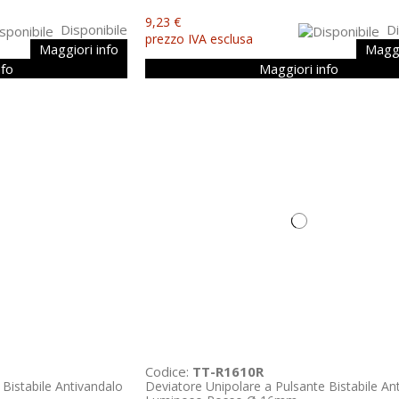
9,23 €
Disponibile
Di
prezzo IVA esclusa
Maggiori info
Maggi
nfo
Maggiori info
Codice:
TT-R1610R
 Bistabile Antivandalo
Deviatore Unipolare a Pulsante Bistabile An