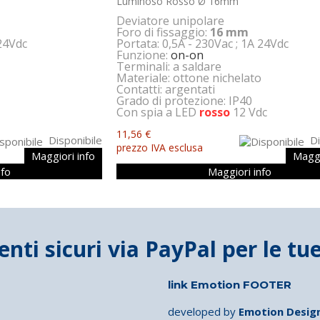
Luminoso Rosso Ø 16mm
Deviatore unipolare
Foro di fissaggio:
16 mm
 24Vdc
Portata: 0,5A - 230Vac ; 1A 24Vdc
Funzione:
on-on
Terminali: a saldare
o
Materiale: ottone nichelato
Contatti: argentati
Grado di protezione: IP40
Con spia a LED
rosso
12 Vdc
11,56 €
Disponibile
Di
prezzo IVA esclusa
Maggiori info
Maggi
nfo
Maggiori info
link Emotion FOOTER
developed by
Emotion Desig