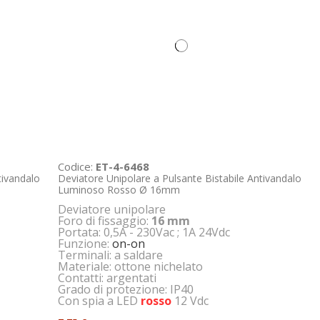
Codice:
ET-4-6468
tivandalo
Deviatore Unipolare a Pulsante Bistabile Antivandalo
Luminoso Rosso Ø 16mm
Deviatore unipolare
Foro di fissaggio:
16 mm
Portata: 0,5A - 230Vac ; 1A 24Vdc
Funzione:
on-on
Terminali: a saldare
Materiale: ottone nichelato
Contatti: argentati
Grado di protezione: IP40
Con spia a LED
rosso
12 Vdc