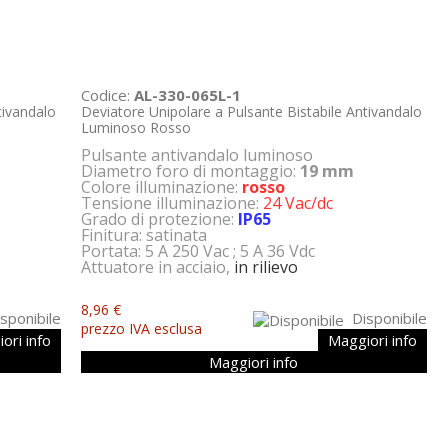
Codice:
AL-330-065L-1
tivandalo
Deviatore Unipolare a Pulsante Bistabile Antivandalo
Luminoso Rosso
Pulsante antivandalo luminoso
Diametro foro di montaggio:
19 mm
Colore illuminazione:
rosso
Tensione illuminazione:
24 Vac/dc
Grado di protezione:
IP65
Finitura: satinata
Portata: 5 A 250 Vac ; 5 A 36 Vdc
Attuatore in acciaio,
in rilievo
8,96 €
sponibile
Disponibile
prezzo IVA esclusa
ori info
Maggiori info
Maggiori info