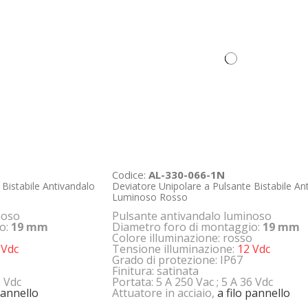
Codice:
AL-330-066-1N
 Bistabile Antivandalo
Deviatore Unipolare a Pulsante Bistabile An
Luminoso Rosso
noso
Pulsante antivandalo luminoso
io:
19 mm
Diametro foro di montaggio:
19 mm
Colore illuminazione: rosso
 Vdc
Tensione illuminazione:
12 Vdc
Grado di protezione: IP67
Finitura: satinata
6 Vdc
Portata: 5 A 250 Vac ; 5 A 36 Vdc
pannello
Attuatore in acciaio,
a filo pannello