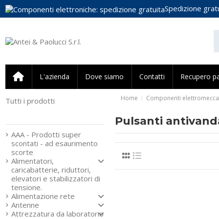
Spedizione gratu
L'azienda
Dove siamo
Contatti
Recupero p
Home
Componenti elettromecca
Tutti i prodotti
Strumenti e componenti
per l’elettronica
Pulsanti antivanda
AAA - Prodotti super
scontati - ad esaurimento
scorte
Alimentatori,
caricabatterie, riduttori,
elevatori e stabilizzatori di
tensione.
Alimentazione rete
Antenne
Attrezzatura da laboratorio