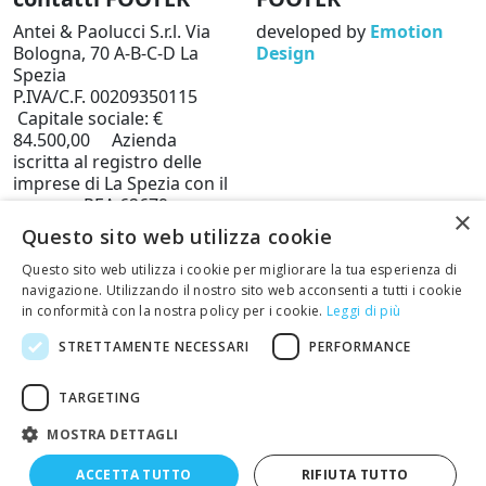
Antei & Paolucci S.r.l. Via
developed by
Emotion
Bologna, 70 A-B-C-D La
Design
Spezia
P.IVA/C.F. 00209350115
Capitale sociale: €
84.500,00 Azienda
iscritta al registro delle
imprese di La Spezia con il
numero REA 62679
×
Privacy policy
Cookie
Questo sito web utilizza cookie
Policy
Questo sito web utilizza i cookie per migliorare la tua esperienza di
Telefono: 0187 502359
navigazione. Utilizzando il nostro sito web acconsenti a tutti i cookie
in conformità con la nostra policy per i cookie.
Leggi di più
Scrivi una mail al nostro
staff +
STRETTAMENTE NECESSARI
PERFORMANCE
TARGETING
Restituisci articoli
MOSTRA DETTAGLI
ACCETTA TUTTO
RIFIUTA TUTTO