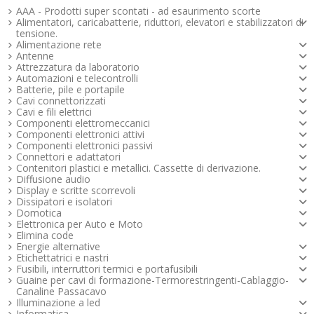
AAA - Prodotti super scontati - ad esaurimento scorte
Alimentatori, caricabatterie, riduttori, elevatori e stabilizzatori di
tensione.
Alimentazione rete
Antenne
Attrezzatura da laboratorio
Automazioni e telecontrolli
Batterie, pile e portapile
Cavi connettorizzati
Cavi e fili elettrici
Componenti elettromeccanici
Componenti elettronici attivi
Componenti elettronici passivi
Connettori e adattatori
Contenitori plastici e metallici. Cassette di derivazione.
Diffusione audio
Display e scritte scorrevoli
Dissipatori e isolatori
Domotica
Elettronica per Auto e Moto
Elimina code
Energie alternative
Etichettatrici e nastri
Fusibili, interruttori termici e portafusibili
Guaine per cavi di formazione-Termorestringenti-Cablaggio-
Canaline Passacavo
Illuminazione a led
Informatica