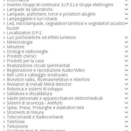
Inverter-Gruppi di continuita' (U.P.S.) e Gruppi elettrogeni
Lampade da laboratorio
Lampade, plafoniere, torce e proiettori alogeni
Lampeggianti e luci rotanti.
Led, microlampade, segnalatori luminosi e segnalatori acustici -
buzzer
Localizzatori G.P.S.
Luci psichedeliche ed effetti luminosi
Meteorologia
Minuterie
Orologi e radiosveglie
Prodotti chimici
Prodotti per la casa
Realizzazione circuiti sperimentali
Registrazione e riproduzione Audio/Video
Reti LAN e cablaggio strutturato
Ricevitori radio, Ricetrasmettitori e Interfoni
Rivelatori di metalli Metal detector
Robotica e sistemi di sviluppo
Saldatura e dissaldatura
Salute personale e apparecchiature elettromedicali
Sistemi di sicurezza - Antifurti
Spine, Prese, Prolunghe e Adattatori rete
Strumenti di misura
Telecomandi e Radiocomandi
Telefonia
Televisione
Trasformatori di alimentazione