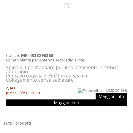
Codice:
MK-4333296368
Spina Volante per Antenna Autoradio a Vite
Spina di tipo standard per il collegamento antenna
autoradio
Per cavo coassiale 75 Ohm da 5,5 mm
Collegamento senza saldature
2,34 €
Disponibile
prezzo IVA esclusa
Maggiori info
Maggiori info
Tutti i prodotti
Strumenti e componenti per l’elettronica