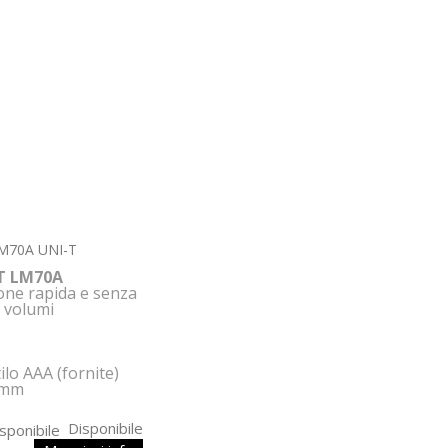
 LM70A UNI-T
T LM70A
one rapida e senza
e
volumi
ilo AAA (fornite)
.5mm
Disponibile