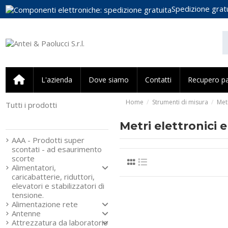
Spedizione gratu
L'azienda
Dove siamo
Contatti
Recupero p
Home
Strumenti di misura
Metr
Tutti i prodotti
Strumenti e componenti
per l’elettronica
Metri elettronici 
AAA - Prodotti super
scontati - ad esaurimento
scorte
Alimentatori,
caricabatterie, riduttori,
elevatori e stabilizzatori di
tensione.
Alimentazione rete
Antenne
Attrezzatura da laboratorio