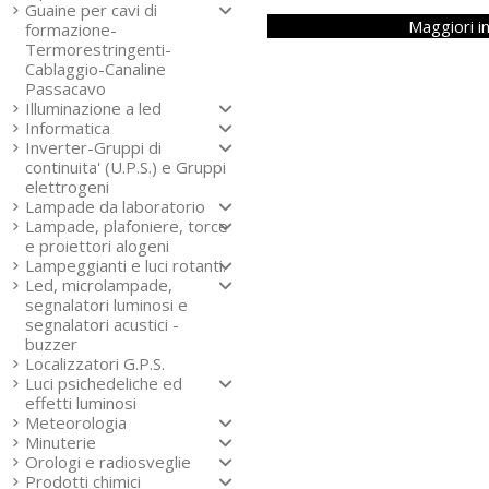
Guaine per cavi di
Maggiori i
formazione-
Termorestringenti-
Cablaggio-Canaline
Passacavo
Illuminazione a led
Informatica
Inverter-Gruppi di
continuita' (U.P.S.) e Gruppi
elettrogeni
Lampade da laboratorio
Lampade, plafoniere, torce
e proiettori alogeni
Lampeggianti e luci rotanti.
Led, microlampade,
segnalatori luminosi e
segnalatori acustici -
buzzer
Localizzatori G.P.S.
Luci psichedeliche ed
effetti luminosi
Meteorologia
Minuterie
Orologi e radiosveglie
Prodotti chimici