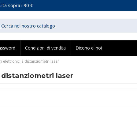
ita sopra i 90 €
assword
Condizioni di vendita
Dicono di noi
i elettronici e distanziometri laser
e distanziometri laser