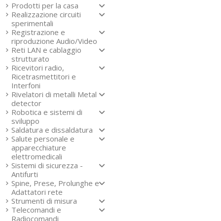
Prodotti per la casa
Realizzazione circuiti
sperimentali
Registrazione e
riproduzione Audio/Video
Reti LAN e cablaggio
strutturato
Ricevitori radio,
Ricetrasmettitori e
Interfoni
Rivelatori di metalli Metal
detector
Robotica e sistemi di
sviluppo
Saldatura e dissaldatura
Salute personale e
apparecchiature
elettromedicali
Sistemi di sicurezza -
Antifurti
Spine, Prese, Prolunghe e
Adattatori rete
Strumenti di misura
Telecomandi e
Radiocomandi