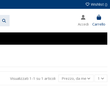
Wishlist (
)
Accedi
Carrello
Visualizzati 1-1 su 1 articoli
Prezzo, da meno caro a più 
1