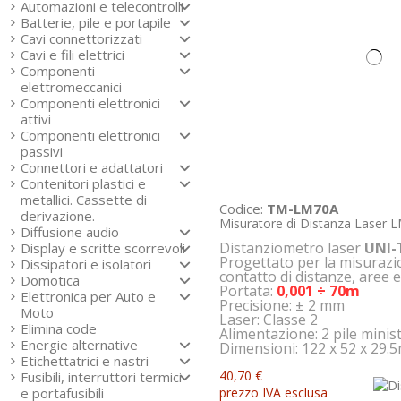
Automazioni e telecontrolli
Batterie, pile e portapile
Cavi connettorizzati
Cavi e fili elettrici
Componenti
elettromeccanici
Componenti elettronici
attivi
Componenti elettronici
passivi
Connettori e adattatori
Contenitori plastici e
metallici. Cassette di
Codice:
TM-LM70A
derivazione.
Misuratore di Distanza Laser
Diffusione audio
Distanziometro laser
UNI-
Display e scritte scorrevoli
Progettato per la misurazi
Dissipatori e isolatori
contatto di distanze, aree 
Domotica
Portata:
0,001 ÷ 70m
Elettronica per Auto e
Precisione: ± 2 mm
Moto
Laser: Classe 2
Elimina code
Alimentazione: 2 pile minist
Energie alternative
Dimensioni: 122 x 52 x 29
Etichettatrici e nastri
40,70 €
Fusibili, interruttori termici
prezzo IVA esclusa
e portafusibili