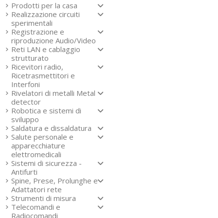
Prodotti per la casa
Realizzazione circuiti
sperimentali
Registrazione e
riproduzione Audio/Video
Reti LAN e cablaggio
strutturato
Ricevitori radio,
Ricetrasmettitori e
Interfoni
Rivelatori di metalli Metal
detector
Robotica e sistemi di
sviluppo
Saldatura e dissaldatura
Salute personale e
apparecchiature
elettromedicali
Sistemi di sicurezza -
Antifurti
Spine, Prese, Prolunghe e
Adattatori rete
Strumenti di misura
Telecomandi e
Radiocomandi