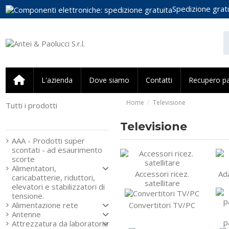
Spedizione gratu
L'azienda
Dove siamo
Contatti
Recupero p
Home
Televisione
Tutti i prodotti
Strumenti e componenti
per l’elettronica
Televisione
AAA - Prodotti super
scontati - ad esaurimento
scorte
Alimentatori,
Accessori ricez.
Ad
caricabatterie, riduttori,
satellitare
elevatori e stabilizzatori di
tensione.
Convertitori TV/PC
Alimentazione rete
Antenne
p
Attrezzatura da laboratorio