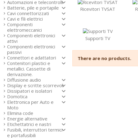
Automazioni e telecontrolli
Batterie, pile e portapile
Ricevitori TVSAT
R
Cavi connettorizzati
Cavi e fili elettrici
Componenti
elettromeccanici
Componenti elettronici
Supporti TV
attivi
Componenti elettronici
passivi
Connettori e adattatori
There are no products.
Contenitori plastici e
metallici. Cassette di
derivazione.
Diffusione audio
Display e scritte scorrevoli
Dissipatori e isolatori
Domotica
Elettronica per Auto e
Moto
Elimina code
Energie alternative
Etichettatrici e nastri
Fusibili, interruttori termici
e portafusibili