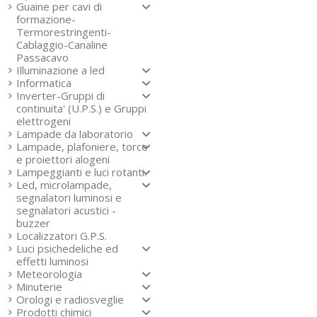
Guaine per cavi di
formazione-
Termorestringenti-
Cablaggio-Canaline
Passacavo
Illuminazione a led
Informatica
Inverter-Gruppi di
continuita' (U.P.S.) e Gruppi
elettrogeni
Lampade da laboratorio
Lampade, plafoniere, torce
e proiettori alogeni
Lampeggianti e luci rotanti.
Led, microlampade,
segnalatori luminosi e
segnalatori acustici -
buzzer
Localizzatori G.P.S.
Luci psichedeliche ed
effetti luminosi
Meteorologia
Minuterie
Orologi e radiosveglie
Prodotti chimici