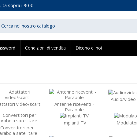
ita sopra i 90 €
assword
Condizioni di vendita
Dicono di noi
Audio/video
attatori video/scart
Antenne riceventi -
Parabole
Impianti TV
Modulator
Convertitori per
arabola satellitare