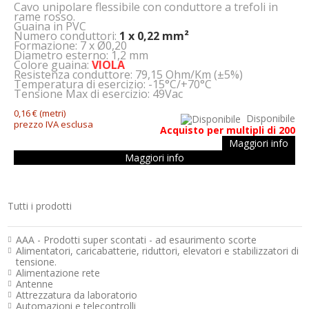
Cavo unipolare flessibile con conduttore a trefoli in
rame rosso.
Guaina in PVC
Numero conduttori:
1 x 0,22 mm²
Formazione: 7 x Ø0,20
Diametro esterno: 1,2 mm
Colore guaina:
VIOLA
Resistenza conduttore: 79,15 Ohm/Km (±5%)
Temperatura di esercizio: -15°C/+70°C
Tensione Max di esercizio: 49Vac
0,16 €
(metri)
Disponibile
prezzo IVA esclusa
Acquisto per multipli di 200
Maggiori info
Maggiori info
Tutti i prodotti
Strumenti e componenti per l’elettronica
AAA - Prodotti super scontati - ad esaurimento scorte
Alimentatori, caricabatterie, riduttori, elevatori e stabilizzatori di
tensione.
Alimentazione rete
Antenne
Attrezzatura da laboratorio
Automazioni e telecontrolli