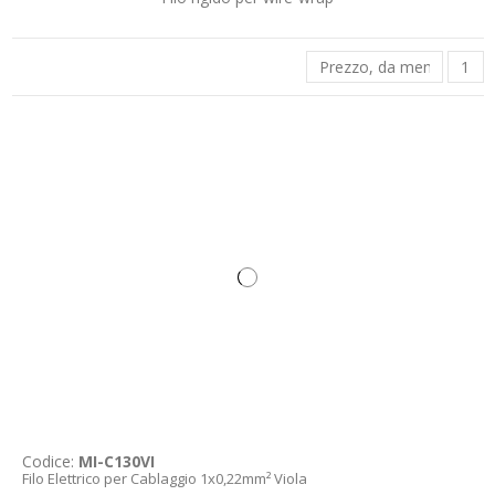
Prezzo, da meno caro a 
1
Codice:
MI-C130VI
Filo Elettrico per Cablaggio 1x0,22mm² Viola