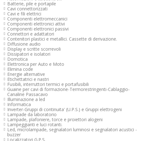
Batterie, pile e portapile
Cavi connettorizzati
Cavi e fili elettrici
Componenti elettromeccanici
Componenti elettronici attivi
Componenti elettronici passivi
Connettori e adattatori
Contenitori plastici e metallici. Cassette di derivazione.
Diffusione audio
Display e scritte scorrevoli
Dissipatori e isolatori
Domotica
Elettronica per Auto e Moto
Elimina code
Energie alternative
Etichettatrici e nastri
Fusibili, interruttori termici e portafusibili
Guaine per cavi di formazione-Termorestringenti-Cablaggio-
Canaline Passacavo
Illuminazione a led
Informatica
Inverter-Gruppi di continuita' (U.P.S.) e Gruppi elettrogeni
Lampade da laboratorio
Lampade, plafoniere, torce e proiettori alogeni
Lampeggianti e luci rotanti.
Led, microlampade, segnalatori luminosi e segnalatori acustici -
buzzer
Localizzatori G.P.S.