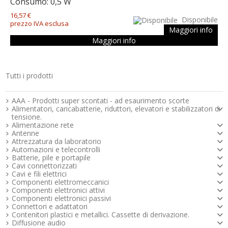
Consumo: 0,5 W
16,57 €
Disponibile
prezzo IVA esclusa
Maggiori info
Maggiori info
Tutti i prodotti
Strumenti e componenti per l’elettronica
AAA - Prodotti super scontati - ad esaurimento scorte
Alimentatori, caricabatterie, riduttori, elevatori e stabilizzatori di
tensione.
Alimentazione rete
Antenne
Attrezzatura da laboratorio
Automazioni e telecontrolli
Batterie, pile e portapile
Cavi connettorizzati
Cavi e fili elettrici
Componenti elettromeccanici
Componenti elettronici attivi
Componenti elettronici passivi
Connettori e adattatori
Contenitori plastici e metallici. Cassette di derivazione.
Diffusione audio