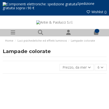
Spedizione
gratuita sopra i 90 €
Wishlist (
)
0
Home
Luci psichedeliche ed effetti luminosi
Lampade colorate
Lampade colorate
Prezzo, da meno caro a più 
6