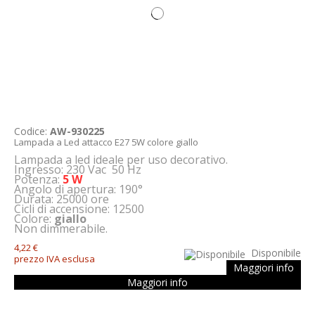
Codice:
AW-930225
Lampada a Led attacco E27 5W colore giallo
Lampada a led ideale per uso decorativo.
Ingresso: 230 Vac 50 Hz
Potenza:
5 W
Angolo di apertura: 190°
Durata: 25000 ore
Cicli di accensione: 12500
Colore:
giallo
Non dimmerabile.
4,22 €
Disponibile
prezzo IVA esclusa
Maggiori info
Maggiori info