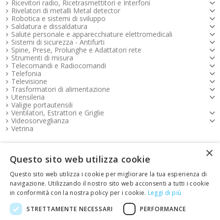
Ricevitori radio, Ricetrasmettitori e Interfoni
Rivelatori di metalli Metal detector
Robotica e sistemi di sviluppo
Saldatura e dissaldatura
Salute personale e apparecchiature elettromedicali
Sistemi di sicurezza - Antifurti
Spine, Prese, Prolunghe e Adattatori rete
Strumenti di misura
Telecomandi e Radiocomandi
Telefonia
Televisione
Trasformatori di alimentazione
Utensileria
Valigie portautensili
Ventilatori, Estrattori e Griglie
Videosorveglianza
Vetrina
×
Pagamenti FOOTER
Questo sito web utilizza cookie
Questo sito web utilizza i cookie per migliorare la tua esperienza di
Copyright e contatti FOOTER
navigazione. Utilizzando il nostro sito web acconsenti a tutti i cookie
in conformità con la nostra policy per i cookie.
Leggi di più
link Emotion FOOTER
STRETTAMENTE NECESSARI
PERFORMANCE