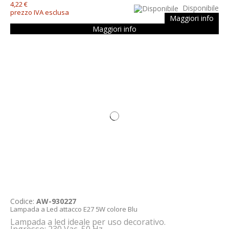
4,22 €
Disponibile
prezzo IVA esclusa
Maggiori info
Maggiori info
Codice:
AW-930227
Lampada a Led attacco E27 5W colore Blu
Lampada a led ideale per uso decorativo.