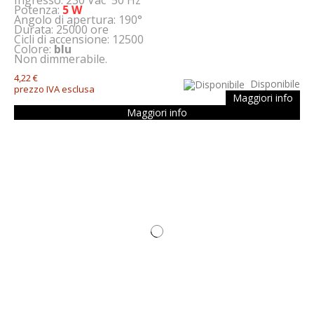
Ingresso: 230 Vac 50 Hz
Potenza:
5 W
Angolo di apertura: 190°
Durata: 25000 ore
Cicli di accensione: 12500
Colore:
blu
Non dimmerabile.
4,22 €
Disponibile
prezzo IVA esclusa
Maggiori info
Maggiori info