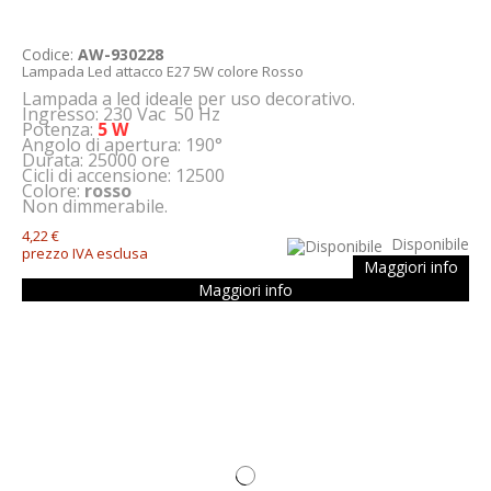
Codice:
AW-930228
Lampada Led attacco E27 5W colore Rosso
Lampada a led ideale per uso decorativo.
Ingresso: 230 Vac 50 Hz
Potenza:
5 W
Angolo di apertura: 190°
Durata: 25000 ore
Cicli di accensione: 12500
Colore:
rosso
Non dimmerabile.
4,22 €
Disponibile
prezzo IVA esclusa
Maggiori info
Maggiori info