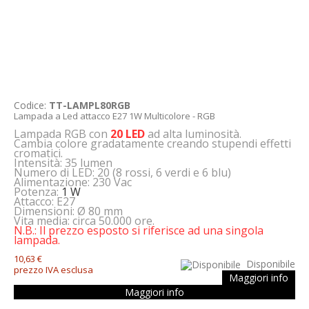
Codice:
TT-LAMPL80RGB
Lampada a Led attacco E27 1W Multicolore - RGB
Lampada RGB con
20 LED
ad alta luminosità.
Cambia colore gradatamente creando stupendi effetti
cromatici.
Intensità: 35 lumen
Numero di LED: 20 (8 rossi, 6 verdi e 6 blu)
Alimentazione: 230 Vac
Potenza:
1 W
Attacco: E27
Dimensioni: Ø 80 mm
Vita media: circa 50.000 ore.
N.B.: Il prezzo esposto si riferisce ad una singola
lampada.
10,63 €
Disponibile
prezzo IVA esclusa
Maggiori info
Maggiori info