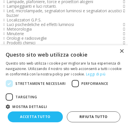
Lampade, plafoniere, torce e proiettori alogeni
Lampeggianti e luci rotanti.
Led, microlampade, segnalatori luminosi e segnalatori acustici -
buzzer
Localizzatori G.P.S.
Luci psichedeliche ed effetti luminosi
Meteorologia
Minuterie
Orologi e radiosveglie
Prodotti chimici
Prodotti per la casa
×
Realizzazione circuiti sperimentali
Questo sito web utilizza cookie
Registrazione e riproduzione Audio/Video
Reti LAN e cablaggio strutturato
Questo sito web utilizza i cookie per migliorare la tua esperienza di
Ricevitori radio, Ricetrasmettitori e Interfoni
navigazione. Utilizzando il nostro sito web acconsenti a tutti i cookie
Rivelatori di metalli Metal detector
in conformità con la nostra policy per i cookie.
Leggi di più
Robotica e sistemi di sviluppo
Saldatura e dissaldatura
STRETTAMENTE NECESSARI
PERFORMANCE
Salute personale e apparecchiature elettromedicali
Sistemi di sicurezza - Antifurti
Spine, Prese, Prolunghe e Adattatori rete
TARGETING
Strumenti di misura
Telecomandi e Radiocomandi
Telefonia
MOSTRA DETTAGLI
Televisione
Trasformatori di alimentazione
ACCETTA TUTTO
RIFIUTA TUTTO
Utensileria
Valigie portautensili