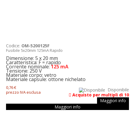
Codice:
OM-5200125F
Fusibile 5x20mm 125mA Rapido
Dimensione: 5 x 20 mm
Caratteristica: F = rapido
Corrente nominale:
125 mA
Tensione: 250 V
Materiale corpo: vetro
Materiale capsule: ottone nichelato
0,76 €
Disponibile
prezzo IVA esclusa
Acquisto per multipli di 10
Maggiori info
Maggiori info