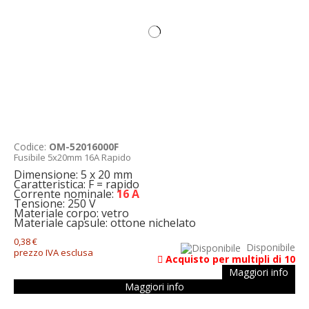
Codice:
OM-52016000F
Fusibile 5x20mm 16A Rapido
Dimensione: 5 x 20 mm
Caratteristica: F = rapido
Corrente nominale:
16 A
Tensione: 250 V
Materiale corpo: vetro
Materiale capsule: ottone nichelato
0,38 €
Disponibile
prezzo IVA esclusa
Acquisto per multipli di 10
Maggiori info
Maggiori info