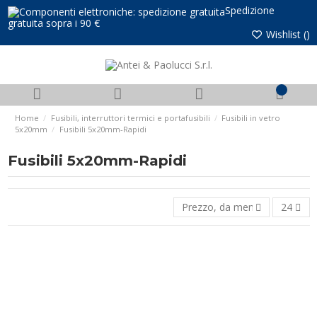
Spedizione
gratuita sopra i 90 €
Wishlist (
)
0
Home
Fusibili, interruttori termici e portafusibili
Fusibili in vetro
5x20mm
Fusibili 5x20mm-Rapidi
Fusibili 5x20mm-Rapidi
Prezzo, da meno caro a più 
24