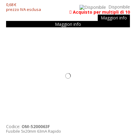
0,68 €
Disponibile
prezzo IVA esclusa
Acquisto per multipli di 10
Maggiori info
Maggiori info
Codice:
OM-5200063F
Fusibile 5x20mm 63mA Rapido