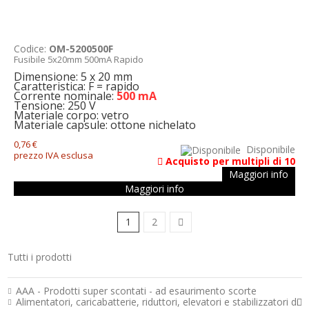
Codice:
OM-5200500F
Fusibile 5x20mm 500mA Rapido
Dimensione: 5 x 20 mm
Caratteristica: F = rapido
Corrente nominale:
500 mA
Tensione: 250 V
Materiale corpo: vetro
Materiale capsule: ottone nichelato
0,76 €
Disponibile
prezzo IVA esclusa
Acquisto per multipli di 10
Maggiori info
Maggiori info
1
2
Tutti i prodotti
Strumenti e componenti per l’elettronica
AAA - Prodotti super scontati - ad esaurimento scorte
Alimentatori, caricabatterie, riduttori, elevatori e stabilizzatori di