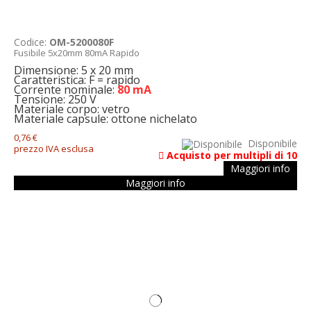
Codice:
OM-5200080F
Fusibile 5x20mm 80mA Rapido
Dimensione: 5 x 20 mm
Caratteristica: F = rapido
Corrente nominale:
80 mA
Tensione: 250 V
Materiale corpo: vetro
Materiale capsule: ottone nichelato
0,76 €
Disponibile
prezzo IVA esclusa
Acquisto per multipli di 10
Maggiori info
Maggiori info