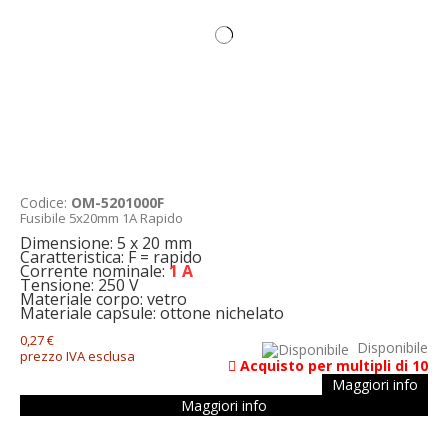
Codice:
OM-5201000F
Fusibile 5x20mm 1A Rapido
Dimensione: 5 x 20 mm
Caratteristica: F = rapido
Corrente nominale:
1 A
Tensione: 250 V
Materiale corpo: vetro
Materiale capsule: ottone nichelato
0,27 €
Disponibile
prezzo IVA esclusa
Acquisto per multipli di 10
Maggiori info
Maggiori info