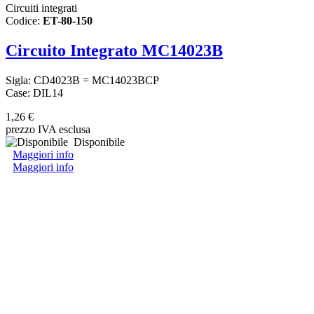
Circuiti integrati
Codice:
ET-80-150
Circuito Integrato MC14023B
Sigla: CD4023B = MC14023BCP
Case: DIL14
1,26 €
prezzo IVA esclusa
Disponibile
Maggiori info
Maggiori info