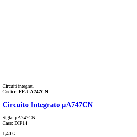
Circuiti integrati
Codice:
FF-UA747CN
Circuito Integrato µA747CN
Sigla: µA747CN
Case: DIP14
1,40 €