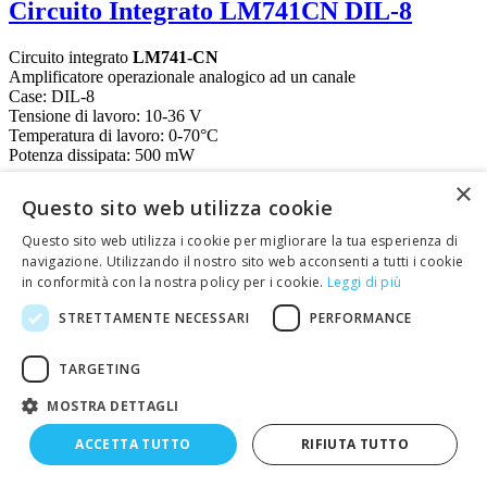
Circuito Integrato LM741CN DIL-8
Circuito integrato
LM741-CN
Amplificatore operazionale analogico ad un canale
Case: DIL-8
Tensione di lavoro: 10-36 V
Temperatura di lavoro: 0-70°C
Potenza dissipata: 500 mW
×
1,40 €
Questo sito web utilizza cookie
prezzo IVA esclusa
Disponibile
Questo sito web utilizza i cookie per migliorare la tua esperienza di
Maggiori info
navigazione. Utilizzando il nostro sito web acconsenti a tutti i cookie
Maggiori info
in conformità con la nostra policy per i cookie.
Leggi di più
STRETTAMENTE NECESSARI
PERFORMANCE
TARGETING
MOSTRA DETTAGLI
ACCETTA TUTTO
RIFIUTA TUTTO