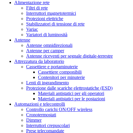
Alimentazione rete
Filtri di rete
Interruttori magnetotermici
Protezioni elettriche
Stabilizzatori di tensione di rete
Variac
Variatori di luminosità
Antenne
Antenne omnidirezionali
Antenne per camper
Antenne riceventi per segnale digitale-terrestre
Attrezzatura da laboratorio
Cassettiere e portaminuterie
Cassettiere componibili
Contenitori per minuterie
Lenti di ingrandimento
Protezione dalle scariche elettrostatiche (ESD)
Materiali antistatici per gli operatori
Materiali antistatici per le postazioni
Automazioni e telecontrolli
Controllo carichi ON/OFF wireless
Cronotermostati
Dimmer
Interruttori crepuscolari
Prese telecomandate