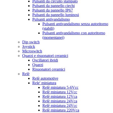
Pulsanti da circuito stampato
Pulsanti da pannello ciechi
Pulsanti da pannello IP67
Pulsanti da pannello luminosi
Pulsanti antivandalismo
Pulsanti antivandalismo senza autoritorno
(stabili)
Pulsanti antivandalismo con autoritorno
(momentanei)
Dip switch
Joystick
Microswitch
Quarzi e risuonatori ceramici
Oscillatori ibridi
Quarzi
Risuonatori ceramici
Relè
Relè automotive
Rele' miniatura
Relè miniatura 5-6Vcc
Relè miniatura 12Vcc
Relè miniatura 12Vca
Relè miniatura 24Vca
Relè miniatura 24Vcc
Relè miniatura 220Vca