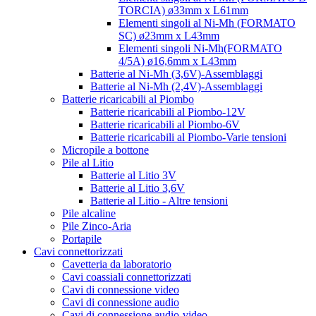
TORCIA) ø33mm x L61mm
Elementi singoli al Ni-Mh (FORMATO
SC) ø23mm x L43mm
Elementi singoli Ni-Mh(FORMATO
4/5A) ø16,6mm x L43mm
Batterie al Ni-Mh (3,6V)-Assemblaggi
Batterie al Ni-Mh (2,4V)-Assemblaggi
Batterie ricaricabili al Piombo
Batterie ricaricabili al Piombo-12V
Batterie ricaricabili al Piombo-6V
Batterie ricaricabili al Piombo-Varie tensioni
Micropile a bottone
Pile al Litio
Batterie al Litio 3V
Batterie al Litio 3,6V
Batterie al Litio - Altre tensioni
Pile alcaline
Pile Zinco-Aria
Portapile
Cavi connettorizzati
Cavetteria da laboratorio
Cavi coassiali connettorizzati
Cavi di connessione video
Cavi di connessione audio
Cavi di connessione audio-video