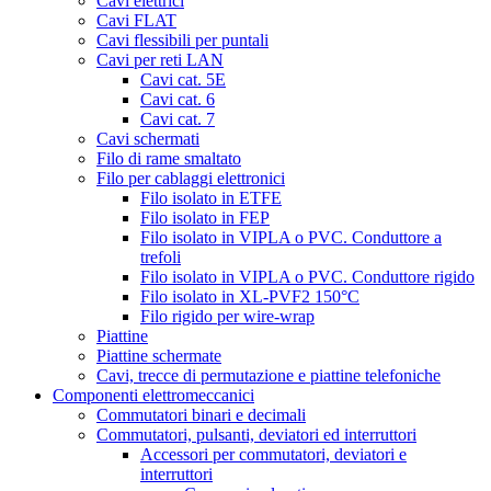
Cavi elettrici
Cavi FLAT
Cavi flessibili per puntali
Cavi per reti LAN
Cavi cat. 5E
Cavi cat. 6
Cavi cat. 7
Cavi schermati
Filo di rame smaltato
Filo per cablaggi elettronici
Filo isolato in ETFE
Filo isolato in FEP
Filo isolato in VIPLA o PVC. Conduttore a
trefoli
Filo isolato in VIPLA o PVC. Conduttore rigido
Filo isolato in XL-PVF2 150°C
Filo rigido per wire-wrap
Piattine
Piattine schermate
Cavi, trecce di permutazione e piattine telefoniche
Componenti elettromeccanici
Commutatori binari e decimali
Commutatori, pulsanti, deviatori ed interruttori
Accessori per commutatori, deviatori e
interruttori