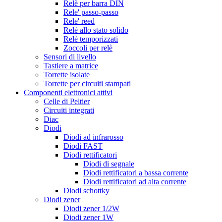
Relè per barra DIN
Rele' passo-passo
Rele' reed
Relè allo stato solido
Relè temporizzati
Zoccoli per relè
Sensori di livello
Tastiere a matrice
Torrette isolate
Torrette per circuiti stampati
Componenti elettronici attivi
Celle di Peltier
Circuiti integrati
Diac
Diodi
Diodi ad infrarosso
Diodi FAST
Diodi rettificatori
Diodi di segnale
Diodi rettificatori a bassa corrente
Diodi rettificatori ad alta corrente
Diodi schottky
Diodi zener
Diodi zener 1/2W
Diodi zener 1W