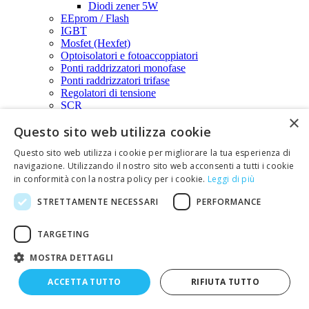
Diodi zener 5W
EEprom / Flash
IGBT
Mosfet (Hexfet)
Optoisolatori e fotoaccoppiatori
Ponti raddrizzatori monofase
Ponti raddrizzatori trifase
Regolatori di tensione
SCR
×
Sensori di Hall
Questo sito web utilizza cookie
Transistors
Transorb
Questo sito web utilizza i cookie per migliorare la tua esperienza di
TRIAC
navigazione. Utilizzando il nostro sito web acconsenti a tutti i cookie
Varistori
in conformità con la nostra policy per i cookie.
Leggi di più
Componenti elettronici passivi
Condensatori ad altissima capacità
STRETTAMENTE NECESSARI
PERFORMANCE
Condensatori ceramici
Condensatori di rifasamento
Condensatori elettrolitici
TARGETING
Condensatori elettrolitici a montaggio verticale
(radiale)
MOSTRA DETTAGLI
Condensatori elettrolitici radiali con
capacità magg.di 1.000uF
ACCETTA TUTTO
RIFIUTA TUTTO
Condensatori elettrolitici radiali da 150uF a
1.000uF