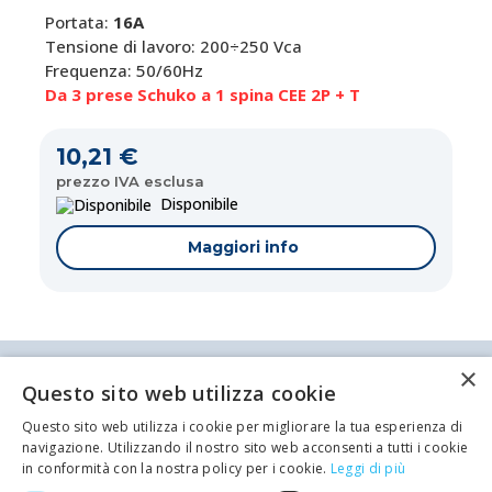
Portata:
16A
Tensione di lavoro: 200÷250 Vca
Frequenza: 50/60Hz
Da 3 prese Schuko a 1 spina CEE 2P + T
10,21 €
prezzo IVA esclusa
Disponibile
Maggiori info
×
Antei & Paolucci S.r.l. Via Bologna, 70 A-B-C-D La
Questo sito web utilizza cookie
Spezia
P.IVA/C.F. 00209350115 Capitale sociale: €
Questo sito web utilizza i cookie per migliorare la tua esperienza di
84.500,00 Azienda iscritta al registro delle imprese
navigazione. Utilizzando il nostro sito web acconsenti a tutti i cookie
di La Spezia con il numero REA 62679
Privacy policy
Cookie Policy
in conformità con la nostra policy per i cookie.
Leggi di più