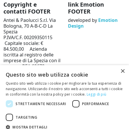
Copyright e
link Emotion
contatti FOOTER
FOOTER
Antei & Paolucci S.r.l. Via
developed by
Emotion
Bologna, 70 A-B-C-D La
Design
Spezia
P.IVA/C.F. 00209350115
Capitale sociale: €
84.500,00 Azienda
iscritta al registro delle
imprese di La Spezia con il
numero REA 62679
×
Privacy policy
Cookie
Questo sito web utilizza cookie
Policy
Questo sito web utilizza i cookie per migliorare la tua esperienza di
Telefono: 0187 502359
navigazione. Utilizzando il nostro sito web acconsenti a tutti i cookie
in conformità con la nostra policy per i cookie.
Leggi di più
Scrivi una mail al nostro
staff +
STRETTAMENTE NECESSARI
PERFORMANCE
TARGETING
Restituisci articoli
MOSTRA DETTAGLI