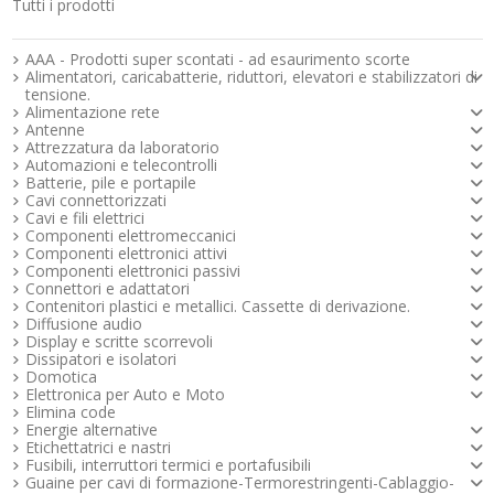
Tutti i prodotti
Strumenti e componenti per l’elettronica
AAA - Prodotti super scontati - ad esaurimento scorte
Alimentatori, caricabatterie, riduttori, elevatori e stabilizzatori di
tensione.
Alimentazione rete
Antenne
Attrezzatura da laboratorio
Automazioni e telecontrolli
Batterie, pile e portapile
Cavi connettorizzati
Cavi e fili elettrici
Componenti elettromeccanici
Componenti elettronici attivi
Componenti elettronici passivi
Connettori e adattatori
Contenitori plastici e metallici. Cassette di derivazione.
Diffusione audio
Display e scritte scorrevoli
Dissipatori e isolatori
Domotica
Elettronica per Auto e Moto
Elimina code
Energie alternative
Etichettatrici e nastri
Fusibili, interruttori termici e portafusibili
Guaine per cavi di formazione-Termorestringenti-Cablaggio-