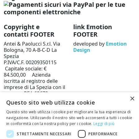
Copyright e
link Emotion
contatti FOOTER
FOOTER
Antei & Paolucci S.r.l. Via
developed by
Emotion
Bologna, 70 A-B-C-D La
Design
Spezia
P.IVA/C.F. 00209350115
Capitale sociale: €
84.500,00 Azienda
iscritta al registro delle
imprese di La Spezia con il
numero REA 62679
×
Privacy policy
Cookie
Questo sito web utilizza cookie
Policy
Questo sito web utilizza i cookie per migliorare la tua esperienza di
Telefono: 0187 502359
navigazione. Utilizzando il nostro sito web acconsenti a tutti i cookie
in conformità con la nostra policy per i cookie.
Leggi di più
Scrivi una mail al nostro
staff +
STRETTAMENTE NECESSARI
PERFORMANCE