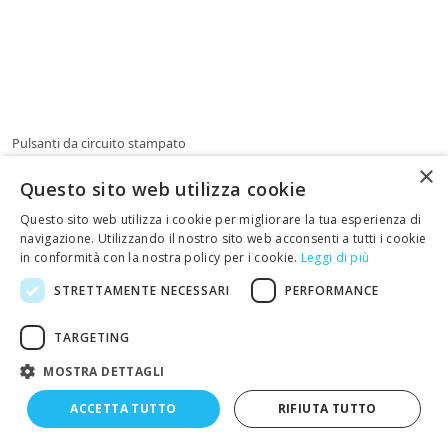
Pulsanti da circuito stampato
Codice:
ET-4-6429
×
Pulsante da Circuito Stampato Deviatore
Questo sito web utilizza cookie
Bipolare
Questo sito web utilizza i cookie per migliorare la tua esperienza di
Pulsante da circuito stampato
navigazione. Utilizzando il nostro sito web acconsenti a tutti i cookie
Deviatore bipolare momentaneo
in conformità con la nostra policy per i cookie.
Leggi di più
Portata: 30 V - 300 mA
Resistenza di contatto: 30 mΩ
STRETTAMENTE NECESSARI
PERFORMANCE
Dimensioni: 8 x 8 x 13,5 mm
1,90 €
TARGETING
Disponibile
prezzo IVA esclusa
Maggiori info
MOSTRA DETTAGLI
Maggiori info
ACCETTA TUTTO
RIFIUTA TUTTO