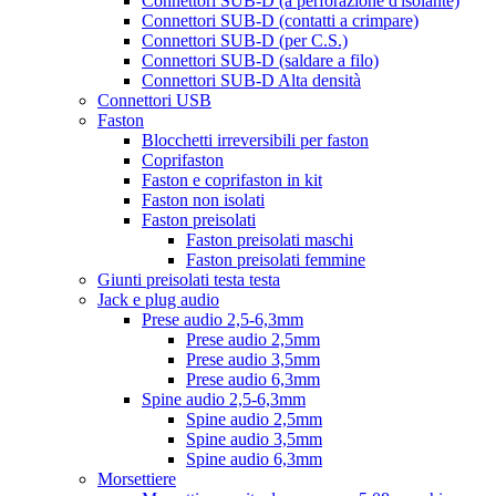
Connettori SUB-D (a perforazione d'isolante)
Connettori SUB-D (contatti a crimpare)
Connettori SUB-D (per C.S.)
Connettori SUB-D (saldare a filo)
Connettori SUB-D Alta densità
Connettori USB
Faston
Blocchetti irreversibili per faston
Coprifaston
Faston e coprifaston in kit
Faston non isolati
Faston preisolati
Faston preisolati maschi
Faston preisolati femmine
Giunti preisolati testa testa
Jack e plug audio
Prese audio 2,5-6,3mm
Prese audio 2,5mm
Prese audio 3,5mm
Prese audio 6,3mm
Spine audio 2,5-6,3mm
Spine audio 2,5mm
Spine audio 3,5mm
Spine audio 6,3mm
Morsettiere