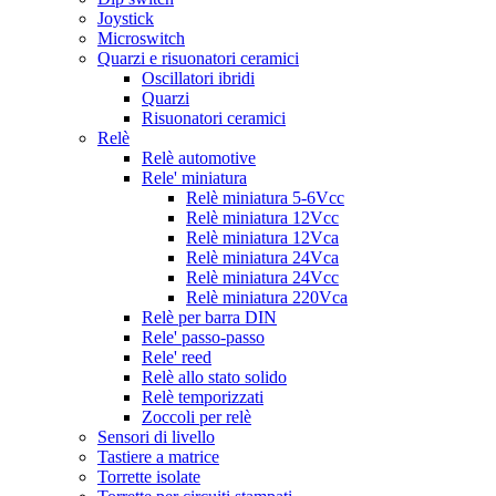
Joystick
Microswitch
Quarzi e risuonatori ceramici
Oscillatori ibridi
Quarzi
Risuonatori ceramici
Relè
Relè automotive
Rele' miniatura
Relè miniatura 5-6Vcc
Relè miniatura 12Vcc
Relè miniatura 12Vca
Relè miniatura 24Vca
Relè miniatura 24Vcc
Relè miniatura 220Vca
Relè per barra DIN
Rele' passo-passo
Rele' reed
Relè allo stato solido
Relè temporizzati
Zoccoli per relè
Sensori di livello
Tastiere a matrice
Torrette isolate