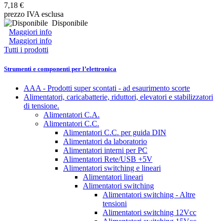
7,18 €
prezzo IVA esclusa
Disponibile
Maggiori info
Maggiori info
Tutti i prodotti
Strumenti e componenti per l’elettronica
AAA - Prodotti super scontati - ad esaurimento scorte
Alimentatori, caricabatterie, riduttori, elevatori e stabilizzatori
di tensione.
Alimentatori C.A.
Alimentatori C.C.
Alimentatori C.C. per guida DIN
Alimentatori da laboratorio
Alimentatori interni per PC
Alimentatori Rete/USB +5V
Alimentatori switching e lineari
Alimentatori lineari
Alimentatori switching
Alimentatori switching - Altre
tensioni
Alimentatori switching 12Vcc