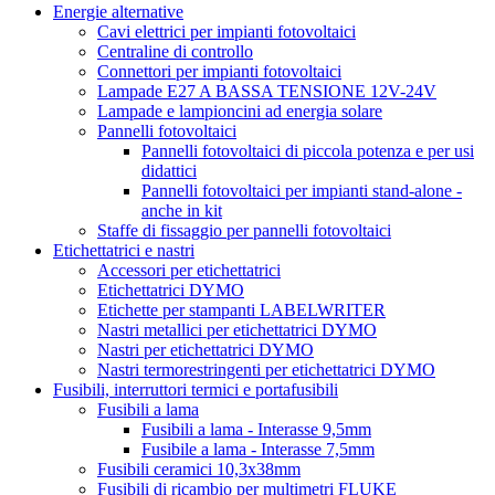
Energie alternative
Cavi elettrici per impianti fotovoltaici
Centraline di controllo
Connettori per impianti fotovoltaici
Lampade E27 A BASSA TENSIONE 12V-24V
Lampade e lampioncini ad energia solare
Pannelli fotovoltaici
Pannelli fotovoltaici di piccola potenza e per usi
didattici
Pannelli fotovoltaici per impianti stand-alone -
anche in kit
Staffe di fissaggio per pannelli fotovoltaici
Etichettatrici e nastri
Accessori per etichettatrici
Etichettatrici DYMO
Etichette per stampanti LABELWRITER
Nastri metallici per etichettatrici DYMO
Nastri per etichettatrici DYMO
Nastri termorestringenti per etichettatrici DYMO
Fusibili, interruttori termici e portafusibili
Fusibili a lama
Fusibili a lama - Interasse 9,5mm
Fusibile a lama - Interasse 7,5mm
Fusibili ceramici 10,3x38mm
Fusibili di ricambio per multimetri FLUKE