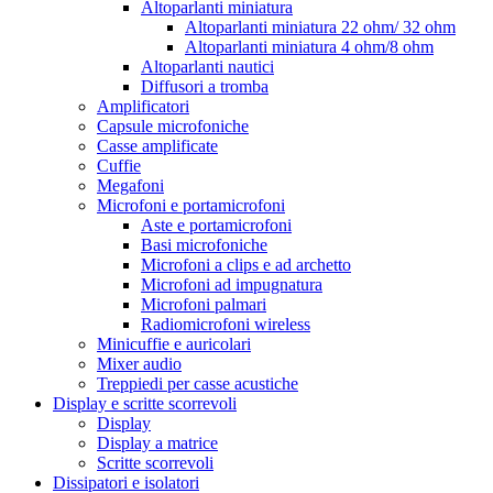
Altoparlanti miniatura
Altoparlanti miniatura 22 ohm/ 32 ohm
Altoparlanti miniatura 4 ohm/8 ohm
Altoparlanti nautici
Diffusori a tromba
Amplificatori
Capsule microfoniche
Casse amplificate
Cuffie
Megafoni
Microfoni e portamicrofoni
Aste e portamicrofoni
Basi microfoniche
Microfoni a clips e ad archetto
Microfoni ad impugnatura
Microfoni palmari
Radiomicrofoni wireless
Minicuffie e auricolari
Mixer audio
Treppiedi per casse acustiche
Display e scritte scorrevoli
Display
Display a matrice
Scritte scorrevoli
Dissipatori e isolatori