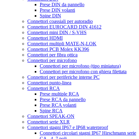
Prese DIN da pannello
Prese DIN volanti
Spine DIN
Connettori coassiali per autoradio
Connettori EUROCARD DIN 41612
Connettori mini DIN / S-VHS
Connettori HDMI
Connettori multipli MATE-N-LOK
Connettori PCB Molex KK396
Connettori per fibra ottica
Connettori per microfono
Connettori per microfono (tipo miniatura)
Connettori per microfono con ghiera filettata
Connettori per periferiche interne PC
Connettori punto-linea
Connettori RCA
Prese multiple RCA
Prese RCA da pannello
Prese RCA volanti
Spine RCA
Connettori SPEAK-ON
Connettori serie XLR
Connettori stagni IP67 e IP68 waterproof
Connettori circolari stagni IP67 Hirschmann serie
CA - 4, 7 poli