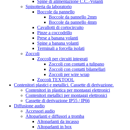
Spine di alimentazione C.C.-Volanti
Spinotteria da laboratorio
Boccole da pannello
Boccole da pannello 2mm
Boccole da pannello 4mm
Cavallotti di cortocircuito
Pinze a coccodrillo
Prese a banana volanti
Spine a banana volanti
Terminali a forcella isolati
Zoccoli
Zoccoli per circuiti integrati
Zoccoli con contatti a tulipano
Zoccoli con contatti bilamellari
Zoccoli per wire wrap
Zoccoli TEXTOOL
Contenitori plastici e metallici. Cassette di derivazione.
Contenitori in plastica per montaggi elettronici
Contenitori metallici per montaggi elettronici
Cassette di derivazione IP55 / IP66
Diffusione audio
Accessori audio
Altoparlanti e diffusori a tromba
Altoparlanti da incasso
Altoparlanti in box