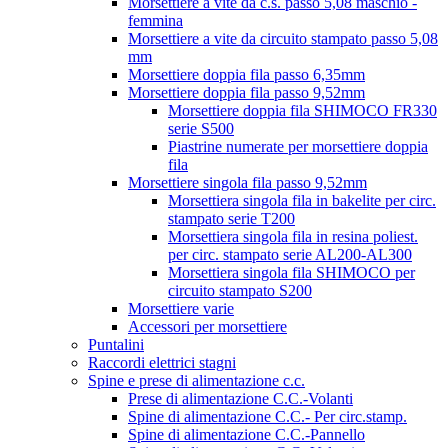
Morsettiere a vite da c.s. passo 5,08 maschio -
femmina
Morsettiere a vite da circuito stampato passo 5,08
mm
Morsettiere doppia fila passo 6,35mm
Morsettiere doppia fila passo 9,52mm
Morsettiere doppia fila SHIMOCO FR330
serie S500
Piastrine numerate per morsettiere doppia
fila
Morsettiere singola fila passo 9,52mm
Morsettiera singola fila in bakelite per circ.
stampato serie T200
Morsettiera singola fila in resina poliest.
per circ. stampato serie AL200-AL300
Morsettiera singola fila SHIMOCO per
circuito stampato S200
Morsettiere varie
Accessori per morsettiere
Puntalini
Raccordi elettrici stagni
Spine e prese di alimentazione c.c.
Prese di alimentazione C.C.-Volanti
Spine di alimentazione C.C.- Per circ.stamp.
Spine di alimentazione C.C.-Pannello