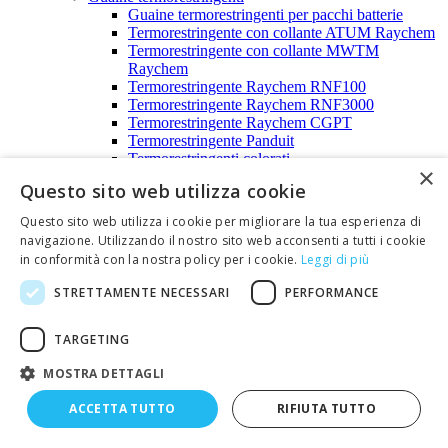
Guaine termorestringenti per pacchi batterie
Termorestringente con collante ATUM Raychem
Termorestringente con collante MWTM
Raychem
Termorestringente Raychem RNF100
Termorestringente Raychem RNF3000
Termorestringente Raychem CGPT
Termorestringente Panduit
Termorestringenti colorati
×
Termorestringenti vari
Questo sito web utilizza cookie
Piastrine di ancoraggio per fascette
Profilati passacavo in plastica - Plioboard
Questo sito web utilizza i cookie per migliorare la tua esperienza di
Spirali in polietilene
navigazione. Utilizzando il nostro sito web acconsenti a tutti i cookie
Tubetti isolanti
in conformità con la nostra policy per i cookie.
Leggi di più
Segnacavi numerici
Illuminazione a led
STRETTAMENTE NECESSARI
PERFORMANCE
Alimentatori a corrente e a tensione costante
Alimentatori a corrente costante per led
Alimentatori a tensione costante per led
TARGETING
Candele decorative a led
MOSTRA DETTAGLI
Controller per led monocromatici e RGB
Controller per led monocromatici
ACCETTA TUTTO
RIFIUTA TUTTO
Controller per led RGB
Faretti e proiettori a led
Faretti da esterno e da giardino