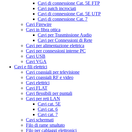
Cavi di connessione Cat. 5E FTP
Cavi patch incrociati
Cavi di connessione Cat. 5E UTP
Cavi di connessione Cat. 7
Cavi Firewire
Cavi in fibra ottica
Cavi per Trasmissione Audio
Cavi per Connessioni di Rete
Cavi per alimentazione elettrica
Cavi per connessioni interne PC
Cavi USB
Cavi VGA
Cavi e fili elettrici
Cavi coassiali per televisione
Cavi coassiali RF e video
Cavi elettrici
Cavi FLAT
Cavi flessibili per puntali
Cavi per reti LAN
Cavi cat. 5E
Cavi cat. 6
Cavi cat. 7
Cavi schermati
Filo di rame smaltato
Filo per cablaggi elettronici