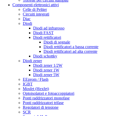
Torrette per circuiti stampati
Componenti elettronici attivi
Celle di Peltier
Circuiti integrati
Diac
Diodi
Diodi ad infrarosso
Diodi FAST
Diodi rettificatori
Diodi di segnale
Diodi rettificatori a bassa corrente
Diodi rettificatori ad alta corrente
Diodi schottky
Diodi zener
Diodi zener 1/2W
Diodi zener 1W
Diodi zener 5W
EEprom / Flash
IGBT
Mosfet (Hexfet)
Optoisolatori e fotoaccoppiatori
Ponti raddrizzatori monofase
Ponti raddrizzatori trifase
Regolatori di tensione
SCR