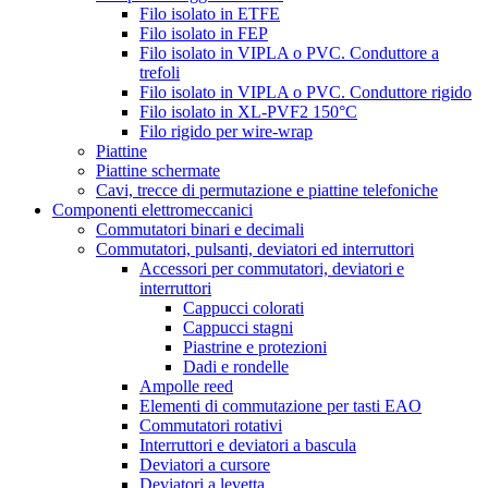
Filo isolato in ETFE
Filo isolato in FEP
Filo isolato in VIPLA o PVC. Conduttore a
trefoli
Filo isolato in VIPLA o PVC. Conduttore rigido
Filo isolato in XL-PVF2 150°C
Filo rigido per wire-wrap
Piattine
Piattine schermate
Cavi, trecce di permutazione e piattine telefoniche
Componenti elettromeccanici
Commutatori binari e decimali
Commutatori, pulsanti, deviatori ed interruttori
Accessori per commutatori, deviatori e
interruttori
Cappucci colorati
Cappucci stagni
Piastrine e protezioni
Dadi e rondelle
Ampolle reed
Elementi di commutazione per tasti EAO
Commutatori rotativi
Interruttori e deviatori a bascula
Deviatori a cursore
Deviatori a levetta