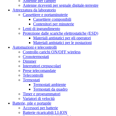
Antenne per camper
Antenne riceventi per segnale digitale-terrestre
Attrezzatura da laboratorio
Cassettiere e portaminuterie
Cassettiere componibili
Contenitori per minuterie
Lenti di ingrandimento
Protezione dalle scariche elettrostatiche (ESD)
Materiali antistatici per gli operatori
Materiali antistatici per le postazioni
Automazioni e telecontrolli
Controllo carichi ON/OFF wireless
Cronotermostati
Dimmer
Interruttori crepuscolari
Prese telecomandate
Telecontrolli
Termostati
Termostati ambiente
Termostati da quadro
Timer e programmatori
Variatori di velocità
Batterie, pile e portapile
Accessori per batterie
Batterie ricaricabili LI-ION