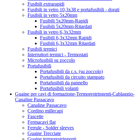
Fusibili extrarapidi
Fusibili in vetro 10,3x38 e portafusibili - dorati
Fusibili in vetro 5x20mm
Fusibili 5x20mm-Rapidi
Fusibili 5x20mm-Ritardati
Fusibili in vetro 6,3x32mm
Fusibili 6,3x32mm Rapidi
Fusibili 6,3x32mm Ritardati
Fusibili termici
Interruttori termici - Termostati
Microfusibili su zoccolo
Portafusibili
Portafusibili da c.s. (su zoccolo)
Portafusibili da circuito stampato
Portafusibili da pannello
Portafusibili volanti
Guaine per cavi di formazione-Termorestringenti-Cablaggio-
Canaline Passacavo
Canaline Passacavo
Cordino millecapi
Fascette
Fermacavi flat
Ferrule - Solder sleeves
Guaine Trecciate
Guaine termorestringenti