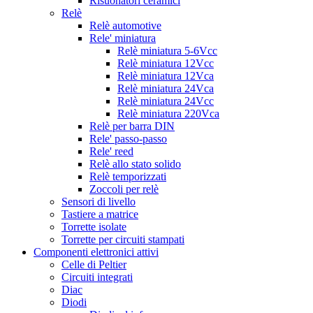
Risuonatori ceramici
Relè
Relè automotive
Rele' miniatura
Relè miniatura 5-6Vcc
Relè miniatura 12Vcc
Relè miniatura 12Vca
Relè miniatura 24Vca
Relè miniatura 24Vcc
Relè miniatura 220Vca
Relè per barra DIN
Rele' passo-passo
Rele' reed
Relè allo stato solido
Relè temporizzati
Zoccoli per relè
Sensori di livello
Tastiere a matrice
Torrette isolate
Torrette per circuiti stampati
Componenti elettronici attivi
Celle di Peltier
Circuiti integrati
Diac
Diodi