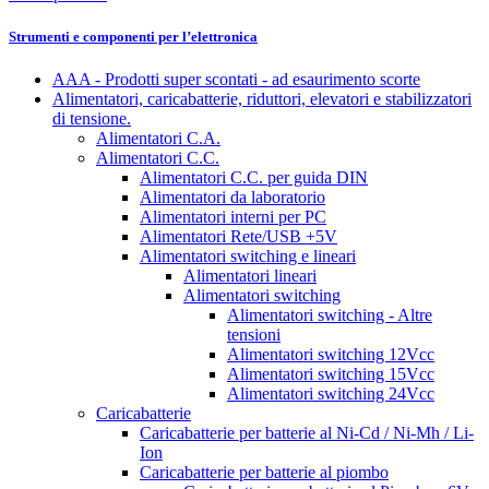
Strumenti e componenti per l’elettronica
AAA - Prodotti super scontati - ad esaurimento scorte
Alimentatori, caricabatterie, riduttori, elevatori e stabilizzatori
di tensione.
Alimentatori C.A.
Alimentatori C.C.
Alimentatori C.C. per guida DIN
Alimentatori da laboratorio
Alimentatori interni per PC
Alimentatori Rete/USB +5V
Alimentatori switching e lineari
Alimentatori lineari
Alimentatori switching
Alimentatori switching - Altre
tensioni
Alimentatori switching 12Vcc
Alimentatori switching 15Vcc
Alimentatori switching 24Vcc
Caricabatterie
Caricabatterie per batterie al Ni-Cd / Ni-Mh / Li-
Ion
Caricabatterie per batterie al piombo