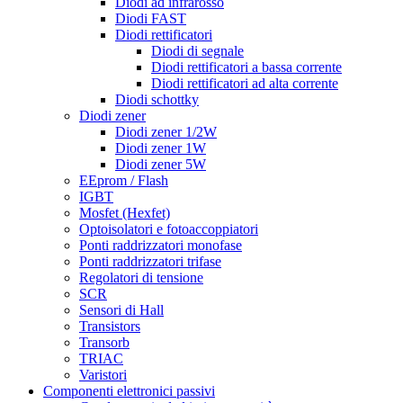
Diodi ad infrarosso
Diodi FAST
Diodi rettificatori
Diodi di segnale
Diodi rettificatori a bassa corrente
Diodi rettificatori ad alta corrente
Diodi schottky
Diodi zener
Diodi zener 1/2W
Diodi zener 1W
Diodi zener 5W
EEprom / Flash
IGBT
Mosfet (Hexfet)
Optoisolatori e fotoaccoppiatori
Ponti raddrizzatori monofase
Ponti raddrizzatori trifase
Regolatori di tensione
SCR
Sensori di Hall
Transistors
Transorb
TRIAC
Varistori
Componenti elettronici passivi