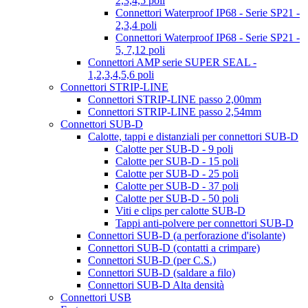
2,3,4,5 poli
Connettori Waterproof IP68 - Serie SP21 -
2,3,4 poli
Connettori Waterproof IP68 - Serie SP21 -
5, 7,12 poli
Connettori AMP serie SUPER SEAL -
1,2,3,4,5,6 poli
Connettori STRIP-LINE
Connettori STRIP-LINE passo 2,00mm
Connettori STRIP-LINE passo 2,54mm
Connettori SUB-D
Calotte, tappi e distanziali per connettori SUB-D
Calotte per SUB-D - 9 poli
Calotte per SUB-D - 15 poli
Calotte per SUB-D - 25 poli
Calotte per SUB-D - 37 poli
Calotte per SUB-D - 50 poli
Viti e clips per calotte SUB-D
Tappi anti-polvere per connettori SUB-D
Connettori SUB-D (a perforazione d'isolante)
Connettori SUB-D (contatti a crimpare)
Connettori SUB-D (per C.S.)
Connettori SUB-D (saldare a filo)
Connettori SUB-D Alta densità
Connettori USB