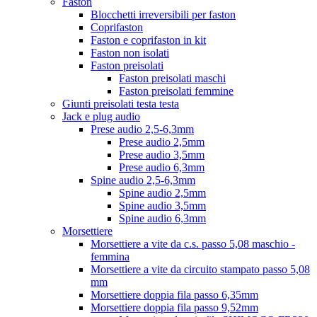
Faston
Blocchetti irreversibili per faston
Coprifaston
Faston e coprifaston in kit
Faston non isolati
Faston preisolati
Faston preisolati maschi
Faston preisolati femmine
Giunti preisolati testa testa
Jack e plug audio
Prese audio 2,5-6,3mm
Prese audio 2,5mm
Prese audio 3,5mm
Prese audio 6,3mm
Spine audio 2,5-6,3mm
Spine audio 2,5mm
Spine audio 3,5mm
Spine audio 6,3mm
Morsettiere
Morsettiere a vite da c.s. passo 5,08 maschio -
femmina
Morsettiere a vite da circuito stampato passo 5,08
mm
Morsettiere doppia fila passo 6,35mm
Morsettiere doppia fila passo 9,52mm