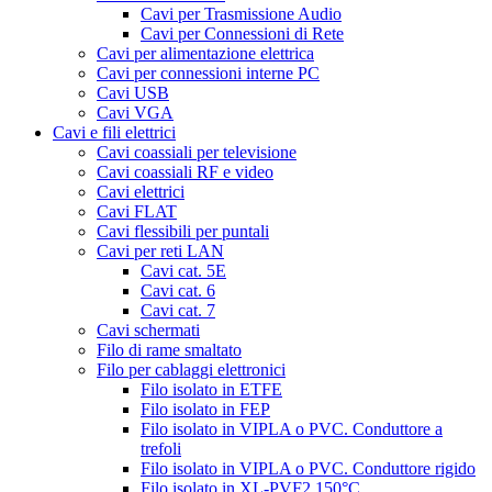
Cavi per Trasmissione Audio
Cavi per Connessioni di Rete
Cavi per alimentazione elettrica
Cavi per connessioni interne PC
Cavi USB
Cavi VGA
Cavi e fili elettrici
Cavi coassiali per televisione
Cavi coassiali RF e video
Cavi elettrici
Cavi FLAT
Cavi flessibili per puntali
Cavi per reti LAN
Cavi cat. 5E
Cavi cat. 6
Cavi cat. 7
Cavi schermati
Filo di rame smaltato
Filo per cablaggi elettronici
Filo isolato in ETFE
Filo isolato in FEP
Filo isolato in VIPLA o PVC. Conduttore a
trefoli
Filo isolato in VIPLA o PVC. Conduttore rigido
Filo isolato in XL-PVF2 150°C