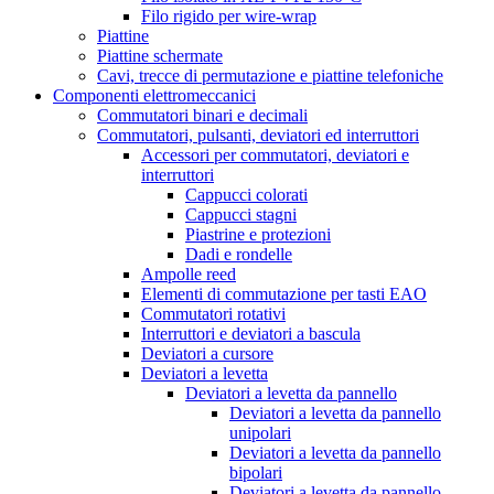
Filo rigido per wire-wrap
Piattine
Piattine schermate
Cavi, trecce di permutazione e piattine telefoniche
Componenti elettromeccanici
Commutatori binari e decimali
Commutatori, pulsanti, deviatori ed interruttori
Accessori per commutatori, deviatori e
interruttori
Cappucci colorati
Cappucci stagni
Piastrine e protezioni
Dadi e rondelle
Ampolle reed
Elementi di commutazione per tasti EAO
Commutatori rotativi
Interruttori e deviatori a bascula
Deviatori a cursore
Deviatori a levetta
Deviatori a levetta da pannello
Deviatori a levetta da pannello
unipolari
Deviatori a levetta da pannello
bipolari
Deviatori a levetta da pannello