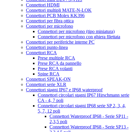
Connettori HDMI
Connettori multipli MATE-N-LOK
Connettori PCB Molex KK396
Connettori per fibra ottica
Connettori per microfono
Connettori per microfono (tipo miniatura)
Connettori per microfono con ghiera filettata
Connettori per periferiche interne PC
Connettori punto-linea
Connettori RCA
Prese multiple RCA
Prese RCA da pannello
Prese RCA volanti
Spine RCA
Connettori SPEAK-ON
Connettori serie XLR
Connettori stagni IP67 e IP68 waterproof
Connettori circolari stagni IP67 Hirschmann serie
CA - 4, 7 poli
Connettori circolari stagni IP68 serie SP 2, 3, 4,
5, 7, 12 poli
Connettori Waterproof IP68 - Serie SP11 -
2,3,5 poli
Connettori Waterproof IP68 - Serie SP13 -