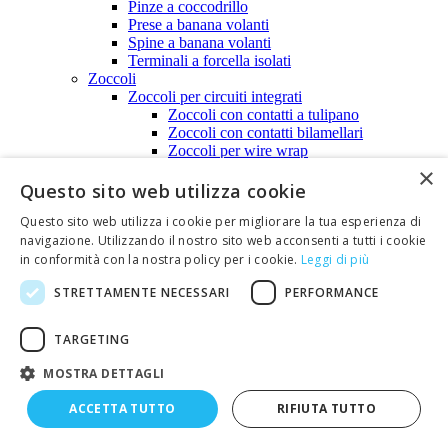
Pinze a coccodrillo
Prese a banana volanti
Spine a banana volanti
Terminali a forcella isolati
Zoccoli
Zoccoli per circuiti integrati
Zoccoli con contatti a tulipano
Zoccoli con contatti bilamellari
Zoccoli per wire wrap
Zoccoli TEXTOOL
×
Contenitori plastici e metallici. Cassette di derivazione.
Questo sito web utilizza cookie
Contenitori in plastica per montaggi elettronici
Questo sito web utilizza i cookie per migliorare la tua esperienza di
Contenitori metallici per montaggi elettronici
navigazione. Utilizzando il nostro sito web acconsenti a tutti i cookie
Cassette di derivazione IP55 / IP66
Diffusione audio
in conformità con la nostra policy per i cookie.
Leggi di più
Accessori audio
STRETTAMENTE NECESSARI
PERFORMANCE
Altoparlanti e diffusori a tromba
Altoparlanti da incasso
Altoparlanti in box
TARGETING
Altoparlanti miniatura
Altoparlanti miniatura 22 ohm/ 32 ohm
MOSTRA DETTAGLI
Altoparlanti miniatura 4 ohm/8 ohm
Altoparlanti nautici
ACCETTA TUTTO
RIFIUTA TUTTO
Diffusori a tromba
Amplificatori