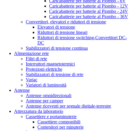
Caricabatterie per batterie al Piombo - 6V
Caricabatterie per batterie al Piombo - 12V
Caricabatterie per batterie al Piombo - 24V
Caricabatterie per batterie al Piombo - 36V
Convertitori, elevatori e riduttori di tensione
Elevatori di tensione
Riduttori di tensione lineari
Riduttori di tensione switching-Convertitori DC-
DC
Stabilizzatori di tensione continua
Alimentazione rete
Filtri di rete
Interruttori magnetotermici
Protezioni elettriche
Stabilizzatori di tensione di rete
Variac
Variatori di luminosità
Antenne
Antenne omnidirezionali
Antenne per camper
Antenne riceventi per segnale digitale-terrestre
Attrezzatura da laboratorio
Cassettiere e portaminuterie
Cassettiere componibili
Contenitori per minuterie