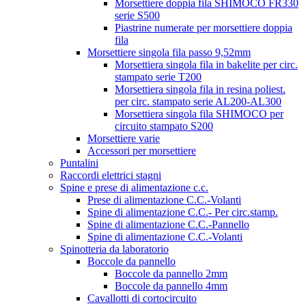
Morsettiere doppia fila SHIMOCO FR330
serie S500
Piastrine numerate per morsettiere doppia
fila
Morsettiere singola fila passo 9,52mm
Morsettiera singola fila in bakelite per circ.
stampato serie T200
Morsettiera singola fila in resina poliest.
per circ. stampato serie AL200-AL300
Morsettiera singola fila SHIMOCO per
circuito stampato S200
Morsettiere varie
Accessori per morsettiere
Puntalini
Raccordi elettrici stagni
Spine e prese di alimentazione c.c.
Prese di alimentazione C.C.-Volanti
Spine di alimentazione C.C.- Per circ.stamp.
Spine di alimentazione C.C.-Pannello
Spine di alimentazione C.C.-Volanti
Spinotteria da laboratorio
Boccole da pannello
Boccole da pannello 2mm
Boccole da pannello 4mm
Cavallotti di cortocircuito